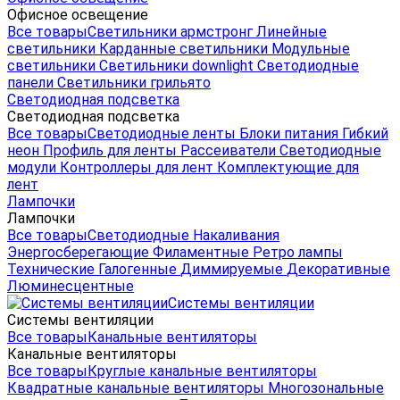
Офисное освещение
Все товары
Светильники армстронг
Линейные
светильники
Карданные светильники
Модульные
светильники
Светильники downlight
Светодиодные
панели
Светильники грильято
Светодиодная подсветка
Светодиодная подсветка
Все товары
Светодиодные ленты
Блоки питания
Гибкий
неон
Профиль для ленты
Рассеиватели
Светодиодные
модули
Контроллеры для лент
Комплектующие для
лент
Лампочки
Лампочки
Все товары
Светодиодные
Накаливания
Энергосберегающие
Филаментные
Ретро лампы
Технические
Галогенные
Диммируемые
Декоративные
Люминесцентные
Системы вентиляции
Системы вентиляции
Все товары
Канальные вентиляторы
Канальные вентиляторы
Все товары
Круглые канальные вентиляторы
Квадратные канальные вентиляторы
Многозональные