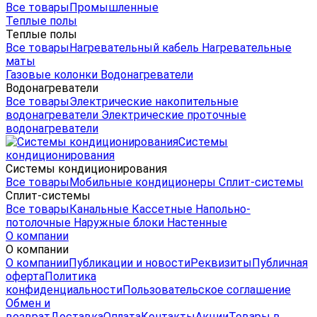
Все товары
Промышленные
Теплые полы
Теплые полы
Все товары
Нагревательный кабель
Нагревательные
маты
Газовые колонки
Водонагреватели
Водонагреватели
Все товары
Электрические накопительные
водонагреватели
Электрические проточные
водонагреватели
Системы
кондиционирования
Системы кондиционирования
Все товары
Мобильные кондиционеры
Сплит-системы
Сплит-системы
Все товары
Канальные
Кассетные
Напольно-
потолочные
Наружные блоки
Настенные
О компании
О компании
О компании
Публикации и новости
Реквизиты
Публичная
оферта
Политика
конфиденциальности
Пользовательское соглашение
Обмен и
возврат
Доставка
Оплата
Контакты
Акции
Товары в