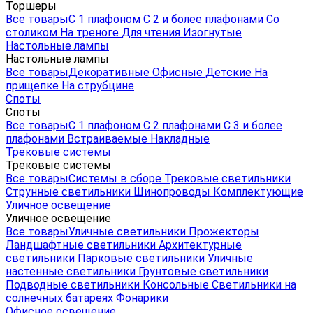
Торшеры
Все товары
С 1 плафоном
С 2 и более плафонами
Со
столиком
На треноге
Для чтения
Изогнутые
Настольные лампы
Настольные лампы
Все товары
Декоративные
Офисные
Детские
На
прищепке
На струбцине
Споты
Споты
Все товары
С 1 плафоном
С 2 плафонами
С 3 и более
плафонами
Встраиваемые
Накладные
Трековые системы
Трековые системы
Все товары
Системы в сборе
Трековые светильники
Струнные светильники
Шинопроводы
Комплектующие
Уличное освещение
Уличное освещение
Все товары
Уличные светильники
Прожекторы
Ландшафтные светильники
Архитектурные
светильники
Парковые светильники
Уличные
настенные светильники
Грунтовые светильники
Подводные светильники
Консольные
Светильники на
солнечных батареях
Фонарики
Офисное освещение