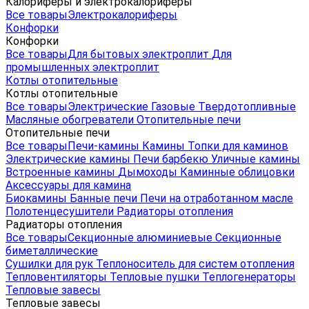
Калориферы и электрокалориферы
Все товары
Электрокалориферы
Конфорки
Конфорки
Все товары
Для бытовых электроплит
Для
промышленных электроплит
Котлы отопительные
Котлы отопительные
Все товары
Электрические
Газовые
Твердотопливные
Масляные обогреватели
Отопительные печи
Отопительные печи
Все товары
Печи-камины
Камины
Топки для каминов
Электрические камины
Печи барбекю
Уличные камины
Встроенные камины
Дымоходы
Каминные облицовки
Аксессуары для камина
Биокамины
Банные печи
Печи на отработанном масле
Полотенцесушители
Радиаторы отопления
Радиаторы отопления
Все товары
Секционные алюминиевые
Секционные
биметаллические
Сушилки для рук
Теплоноситель для систем отопления
Тепловентиляторы
Тепловые пушки
Теплогенераторы
Тепловые завесы
Тепловые завесы