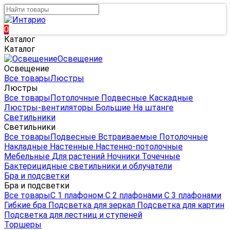
0
Каталог
Каталог
Освещение
Освещение
Все товары
Люстры
Люстры
Все товары
Потолочные
Подвесные
Каскадные
Люстры-вентиляторы
Большие
На штанге
Светильники
Светильники
Все товары
Подвесные
Встраиваемые
Потолочные
Накладные
Настенные
Настенно-потолочные
Мебельные
Для растений
Ночники
Точечные
Бактерицидные светильники и облучатели
Бра и подсветки
Бра и подсветки
Все товары
С 1 плафоном
С 2 плафонами
С 3 плафонами
Гибкие бра
Подсветка для зеркал
Подсветка для картин
Подсветка для лестниц и ступеней
Торшеры