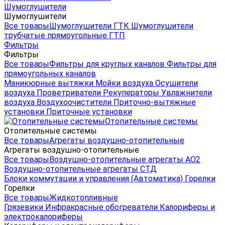
Шумоглушители
Шумоглушители
Все товары
Шумоглушители ГТК
Шумоглушители
трубчатые прямоугольные ГТП
Фильтры
Фильтры
Все товары
Фильтры для круглых каналов
Фильтры для
прямоугольных каналов
Маникюрные вытяжки
Мойки воздуха
Осушители
воздуха
Проветриватели
Рекуператоры
Увлажнители
воздуха
Воздухоочистители
Приточно-вытяжные
установки
Приточные установки
Отопительные системы
Отопительные системы
Все товары
Агрегаты воздушно-отопительные
Агрегаты воздушно-отопительные
Все товары
Воздушно-отопительные агрегаты АО2
Воздушно-отопительные агрегаты СТД
Блоки коммутации и управления (Автоматика)
Горелки
Горелки
Все товары
Жидкотопливные
Грязевики
Инфракрасные обогреватели
Калориферы и
электрокалориферы