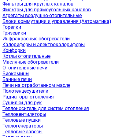
Фильтры для круглых каналов
Фильтры для прямоугольных каналов
Агрегаты воздушно-отопительные
Блоки коммутации и управления (Автоматика)
Горелки
Грязевики
Инфракрасные обогреватели
Калориферы и электрокалориферы
Конфорки
Котлы отопительные
Масляные обогреватели
Отопительные печи
Биокамины
Банные печи
Печи на отработанном масле
Полотенцесушители
Радиаторы отопления
Сушилки для рук
Теплоноситель для систем отопления
Тепловентиляторы
Тепловые пушки
Теплогенераторы
Тепловые завесы