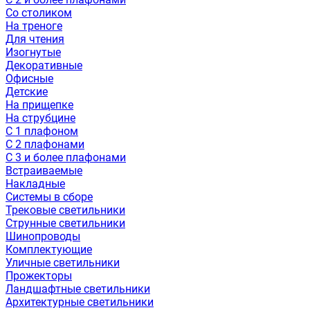
Со столиком
На треноге
Для чтения
Изогнутые
Декоративные
Офисные
Детские
На прищепке
На струбцине
С 1 плафоном
С 2 плафонами
С 3 и более плафонами
Встраиваемые
Накладные
Системы в сборе
Трековые светильники
Струнные светильники
Шинопроводы
Комплектующие
Уличные светильники
Прожекторы
Ландшафтные светильники
Архитектурные светильники