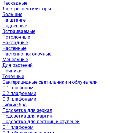
Каскадные
Люстры-вентиляторы
Большие
На штанге
Подвесные
Встраиваемые
Потолочные
Накладные
Настенные
Настенно-потолочные
Мебельные
Для растений
Ночники
Точечные
Бактерицидные светильники и облучатели
С 1 плафоном
С 2 плафонами
С 3 плафонами
Гибкие бра
Подсветка для зеркал
Подсветка для картин
Подсветка для лестниц и ступеней
С 1 плафоном
С 2 и более плафонами