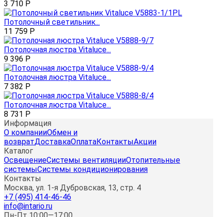
3 710
Р
Потолочный светильник...
11 759
Р
Потолочная люстра Vitaluce...
9 396
Р
Потолочная люстра Vitaluce...
7 382
Р
Потолочная люстра Vitaluce...
8 731
Р
Информация
О компании
Обмен и
возврат
Доставка
Оплата
Контакты
Акции
Каталог
Освещение
Системы вентиляции
Отопительные
системы
Системы кондиционирования
Контакты
Москва, ул. 1-я Дубровская, 13, стр. 4
+7 (495) 414-46-46
info@intario.ru
Пн-Пт 10:00—17:00