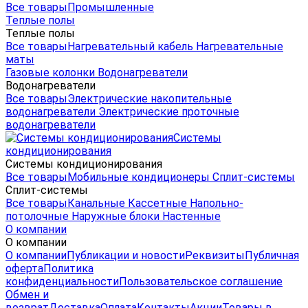
Все товары
Промышленные
Теплые полы
Теплые полы
Все товары
Нагревательный кабель
Нагревательные
маты
Газовые колонки
Водонагреватели
Водонагреватели
Все товары
Электрические накопительные
водонагреватели
Электрические проточные
водонагреватели
Системы
кондиционирования
Системы кондиционирования
Все товары
Мобильные кондиционеры
Сплит-системы
Сплит-системы
Все товары
Канальные
Кассетные
Напольно-
потолочные
Наружные блоки
Настенные
О компании
О компании
О компании
Публикации и новости
Реквизиты
Публичная
оферта
Политика
конфиденциальности
Пользовательское соглашение
Обмен и
возврат
Доставка
Оплата
Контакты
Акции
Товары в