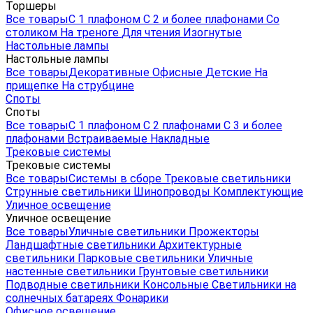
Торшеры
Все товары
С 1 плафоном
С 2 и более плафонами
Со
столиком
На треноге
Для чтения
Изогнутые
Настольные лампы
Настольные лампы
Все товары
Декоративные
Офисные
Детские
На
прищепке
На струбцине
Споты
Споты
Все товары
С 1 плафоном
С 2 плафонами
С 3 и более
плафонами
Встраиваемые
Накладные
Трековые системы
Трековые системы
Все товары
Системы в сборе
Трековые светильники
Струнные светильники
Шинопроводы
Комплектующие
Уличное освещение
Уличное освещение
Все товары
Уличные светильники
Прожекторы
Ландшафтные светильники
Архитектурные
светильники
Парковые светильники
Уличные
настенные светильники
Грунтовые светильники
Подводные светильники
Консольные
Светильники на
солнечных батареях
Фонарики
Офисное освещение