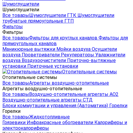
Шумоглушители
Шумоглушители
Все товары
Шумоглушители ГТК
Шумоглушители
трубчатые прямоугольные ГТП
Фильтры
Фильтры
Все товары
Фильтры для круглых каналов
Фильтры для
прямоугольных каналов
Маникюрные вытяжки
Мойки воздуха
Осушители
воздуха
Проветриватели
Рекуператоры
Увлажнители
воздуха
Воздухоочистители
Приточно-вытяжные
установки
Приточные установки
Отопительные системы
Отопительные системы
Все товары
Агрегаты воздушно-отопительные
Агрегаты воздушно-отопительные
Все товары
Воздушно-отопительные агрегаты АО2
Воздушно-отопительные агрегаты СТД
Блоки коммутации и управления (Автоматика)
Горелки
Горелки
Все товары
Жидкотопливные
Грязевики
Инфракрасные обогреватели
Калориферы и
электрокалориферы