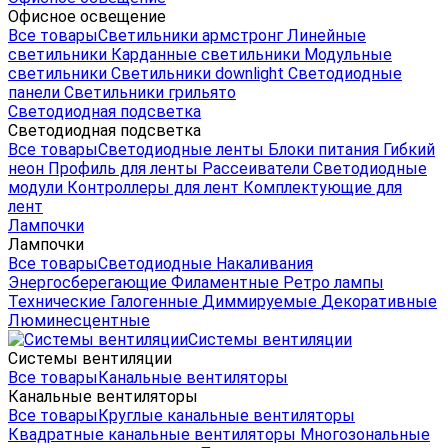
Офисное освещение
Все товары
Светильники армстронг
Линейные
светильники
Карданные светильники
Модульные
светильники
Светильники downlight
Светодиодные
панели
Светильники грильято
Светодиодная подсветка
Светодиодная подсветка
Все товары
Светодиодные ленты
Блоки питания
Гибкий
неон
Профиль для ленты
Рассеиватели
Светодиодные
модули
Контроллеры для лент
Комплектующие для
лент
Лампочки
Лампочки
Все товары
Светодиодные
Накаливания
Энергосберегающие
Филаментные
Ретро лампы
Технические
Галогенные
Диммируемые
Декоративные
Люминесцентные
Системы вентиляции
Системы вентиляции
Все товары
Канальные вентиляторы
Канальные вентиляторы
Все товары
Круглые канальные вентиляторы
Квадратные канальные вентиляторы
Многозональные