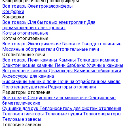
Калориферы и электрокалориферы
Все товары
Электрокалориферы
Конфорки
Конфорки
Все товары
Для бытовых электроплит
Для
промышленных электроплит
Котлы отопительные
Котлы отопительные
Все товары
Электрические
Газовые
Твердотопливные
Масляные обогреватели
Отопительные печи
Отопительные печи
Все товары
Печи-камины
Камины
Топки для каминов
Электрические камины
Печи барбекю
Уличные камины
Встроенные камины
Дымоходы
Каминные облицовки
Аксессуары для камина
Биокамины
Банные печи
Печи на отработанном масле
Полотенцесушители
Радиаторы отопления
Радиаторы отопления
Все товары
Секционные алюминиевые
Секционные
биметаллические
Сушилки для рук
Теплоноситель для систем отопления
Тепловентиляторы
Тепловые пушки
Теплогенераторы
Тепловые завесы
Тепловые завесы