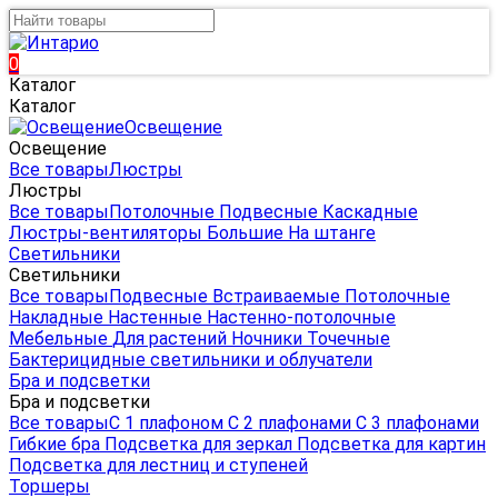
0
Каталог
Каталог
Освещение
Освещение
Все товары
Люстры
Люстры
Все товары
Потолочные
Подвесные
Каскадные
Люстры-вентиляторы
Большие
На штанге
Светильники
Светильники
Все товары
Подвесные
Встраиваемые
Потолочные
Накладные
Настенные
Настенно-потолочные
Мебельные
Для растений
Ночники
Точечные
Бактерицидные светильники и облучатели
Бра и подсветки
Бра и подсветки
Все товары
С 1 плафоном
С 2 плафонами
С 3 плафонами
Гибкие бра
Подсветка для зеркал
Подсветка для картин
Подсветка для лестниц и ступеней
Торшеры