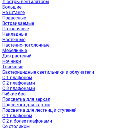
Люстры-вентиляторы
Большие
На штанге
Подвесные
Встраиваемые
Потолочные
Накладные
Настенные
Настенно-потолочные
Мебельные
Для растений
Ночники
Точечные
Бактерицидные светильники и облучатели
С 1 плафоном
С 2 плафонами
С 3 плафонами
Гибкие бра
Подсветка для зеркал
Подсветка для картин
Подсветка для лестниц и ступеней
С 1 плафоном
С 2 и более плафонами
Со столиком