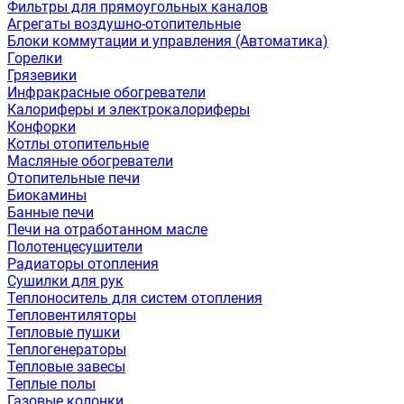
Фильтры для прямоугольных каналов
Агрегаты воздушно-отопительные
Блоки коммутации и управления (Автоматика)
Горелки
Грязевики
Инфракрасные обогреватели
Калориферы и электрокалориферы
Конфорки
Котлы отопительные
Масляные обогреватели
Отопительные печи
Биокамины
Банные печи
Печи на отработанном масле
Полотенцесушители
Радиаторы отопления
Сушилки для рук
Теплоноситель для систем отопления
Тепловентиляторы
Тепловые пушки
Теплогенераторы
Тепловые завесы
Теплые полы
Газовые колонки