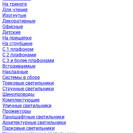
На треноге
Для чтения
Изогнутые
Декоративные
Офисные
Детские
На прищепке
На струбцине
С 1 плафоном
С 2 плафонами
С 3 и более плафонами
Встраиваемые
Накладные
Системы в сборе
Трековые светильники
Струнные светильники
Шинопроводы
Комплектующие
Уличные светильники
Прожекторы
Ландшафтные светильники
Архитектурные светильники
Парковые светильники