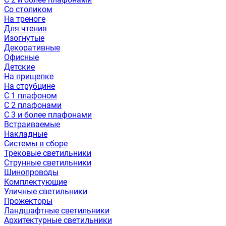
Со столиком
На треноге
Для чтения
Изогнутые
Декоративные
Офисные
Детские
На прищепке
На струбцине
С 1 плафоном
С 2 плафонами
С 3 и более плафонами
Встраиваемые
Накладные
Системы в сборе
Трековые светильники
Струнные светильники
Шинопроводы
Комплектующие
Уличные светильники
Прожекторы
Ландшафтные светильники
Архитектурные светильники