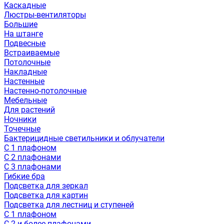
Каскадные
Люстры-вентиляторы
Большие
На штанге
Подвесные
Встраиваемые
Потолочные
Накладные
Настенные
Настенно-потолочные
Мебельные
Для растений
Ночники
Точечные
Бактерицидные светильники и облучатели
С 1 плафоном
С 2 плафонами
С 3 плафонами
Гибкие бра
Подсветка для зеркал
Подсветка для картин
Подсветка для лестниц и ступеней
С 1 плафоном
С 2 и более плафонами