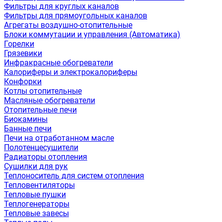
Фильтры для круглых каналов
Фильтры для прямоугольных каналов
Агрегаты воздушно-отопительные
Блоки коммутации и управления (Автоматика)
Горелки
Грязевики
Инфракрасные обогреватели
Калориферы и электрокалориферы
Конфорки
Котлы отопительные
Масляные обогреватели
Отопительные печи
Биокамины
Банные печи
Печи на отработанном масле
Полотенцесушители
Радиаторы отопления
Сушилки для рук
Теплоноситель для систем отопления
Тепловентиляторы
Тепловые пушки
Теплогенераторы
Тепловые завесы