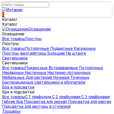
0
Каталог
Каталог
Освещение
Освещение
Все товары
Люстры
Люстры
Все товары
Потолочные
Подвесные
Каскадные
Люстры-вентиляторы
Большие
На штанге
Светильники
Светильники
Все товары
Подвесные
Встраиваемые
Потолочные
Накладные
Настенные
Настенно-потолочные
Мебельные
Для растений
Ночники
Точечные
Бактерицидные светильники и облучатели
Бра и подсветки
Бра и подсветки
Все товары
С 1 плафоном
С 2 плафонами
С 3 плафонами
Гибкие бра
Подсветка для зеркал
Подсветка для картин
Подсветка для лестниц и ступеней
Торшеры