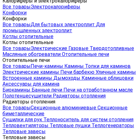
Калориферы и электрокалориферы
Все товары
Электрокалориферы
Конфорки
Конфорки
Все товары
Для бытовых электроплит
Для
промышленных электроплит
Котлы отопительные
Котлы отопительные
Все товары
Электрические
Газовые
Твердотопливные
Масляные обогреватели
Отопительные печи
Отопительные печи
Все товары
Печи-камины
Камины
Топки для каминов
Электрические камины
Печи барбекю
Уличные камины
Встроенные камины
Дымоходы
Каминные облицовки
Аксессуары для камина
Биокамины
Банные печи
Печи на отработанном масле
Полотенцесушители
Радиаторы отопления
Радиаторы отопления
Все товары
Секционные алюминиевые
Секционные
биметаллические
Сушилки для рук
Теплоноситель для систем отопления
Тепловентиляторы
Тепловые пушки
Теплогенераторы
Тепловые завесы
Тепловые завесы