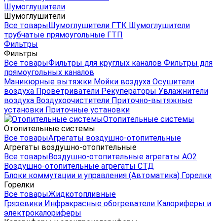
Шумоглушители
Шумоглушители
Все товары
Шумоглушители ГТК
Шумоглушители
трубчатые прямоугольные ГТП
Фильтры
Фильтры
Все товары
Фильтры для круглых каналов
Фильтры для
прямоугольных каналов
Маникюрные вытяжки
Мойки воздуха
Осушители
воздуха
Проветриватели
Рекуператоры
Увлажнители
воздуха
Воздухоочистители
Приточно-вытяжные
установки
Приточные установки
Отопительные системы
Отопительные системы
Все товары
Агрегаты воздушно-отопительные
Агрегаты воздушно-отопительные
Все товары
Воздушно-отопительные агрегаты АО2
Воздушно-отопительные агрегаты СТД
Блоки коммутации и управления (Автоматика)
Горелки
Горелки
Все товары
Жидкотопливные
Грязевики
Инфракрасные обогреватели
Калориферы и
электрокалориферы