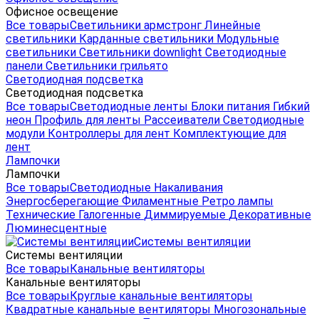
Офисное освещение
Все товары
Светильники армстронг
Линейные
светильники
Карданные светильники
Модульные
светильники
Светильники downlight
Светодиодные
панели
Светильники грильято
Светодиодная подсветка
Светодиодная подсветка
Все товары
Светодиодные ленты
Блоки питания
Гибкий
неон
Профиль для ленты
Рассеиватели
Светодиодные
модули
Контроллеры для лент
Комплектующие для
лент
Лампочки
Лампочки
Все товары
Светодиодные
Накаливания
Энергосберегающие
Филаментные
Ретро лампы
Технические
Галогенные
Диммируемые
Декоративные
Люминесцентные
Системы вентиляции
Системы вентиляции
Все товары
Канальные вентиляторы
Канальные вентиляторы
Все товары
Круглые канальные вентиляторы
Квадратные канальные вентиляторы
Многозональные