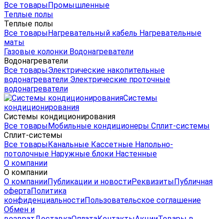
Все товары
Промышленные
Теплые полы
Теплые полы
Все товары
Нагревательный кабель
Нагревательные
маты
Газовые колонки
Водонагреватели
Водонагреватели
Все товары
Электрические накопительные
водонагреватели
Электрические проточные
водонагреватели
Системы
кондиционирования
Системы кондиционирования
Все товары
Мобильные кондиционеры
Сплит-системы
Сплит-системы
Все товары
Канальные
Кассетные
Напольно-
потолочные
Наружные блоки
Настенные
О компании
О компании
О компании
Публикации и новости
Реквизиты
Публичная
оферта
Политика
конфиденциальности
Пользовательское соглашение
Обмен и
возврат
Доставка
Оплата
Контакты
Акции
Товары в