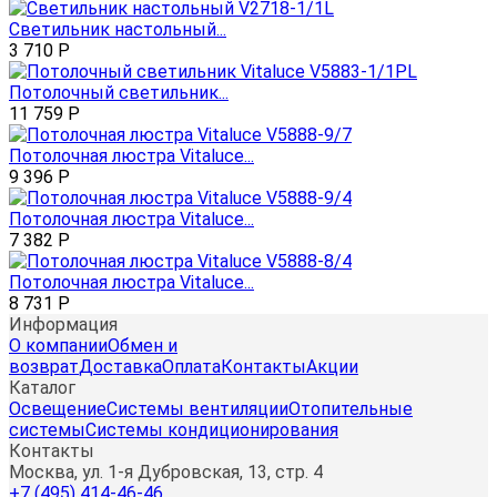
Светильник настольный...
3 710
Р
Потолочный светильник...
11 759
Р
Потолочная люстра Vitaluce...
9 396
Р
Потолочная люстра Vitaluce...
7 382
Р
Потолочная люстра Vitaluce...
8 731
Р
Информация
О компании
Обмен и
возврат
Доставка
Оплата
Контакты
Акции
Каталог
Освещение
Системы вентиляции
Отопительные
системы
Системы кондиционирования
Контакты
Москва, ул. 1-я Дубровская, 13, стр. 4
+7 (495) 414-46-46