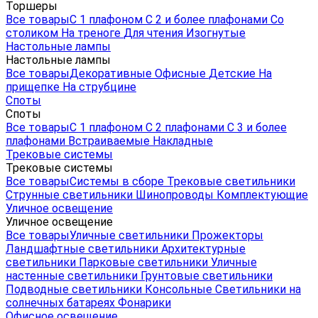
Торшеры
Все товары
С 1 плафоном
С 2 и более плафонами
Со
столиком
На треноге
Для чтения
Изогнутые
Настольные лампы
Настольные лампы
Все товары
Декоративные
Офисные
Детские
На
прищепке
На струбцине
Споты
Споты
Все товары
С 1 плафоном
С 2 плафонами
С 3 и более
плафонами
Встраиваемые
Накладные
Трековые системы
Трековые системы
Все товары
Системы в сборе
Трековые светильники
Струнные светильники
Шинопроводы
Комплектующие
Уличное освещение
Уличное освещение
Все товары
Уличные светильники
Прожекторы
Ландшафтные светильники
Архитектурные
светильники
Парковые светильники
Уличные
настенные светильники
Грунтовые светильники
Подводные светильники
Консольные
Светильники на
солнечных батареях
Фонарики
Офисное освещение