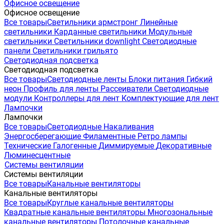
Офисное освещение
Офисное освещение
Все товары
Светильники армстронг
Линейные
светильники
Карданные светильники
Модульные
светильники
Светильники downlight
Светодиодные
панели
Светильники грильято
Светодиодная подсветка
Светодиодная подсветка
Все товары
Светодиодные ленты
Блоки питания
Гибкий
неон
Профиль для ленты
Рассеиватели
Светодиодные
модули
Контроллеры для лент
Комплектующие для лент
Лампочки
Лампочки
Все товары
Светодиодные
Накаливания
Энергосберегающие
Филаментные
Ретро лампы
Технические
Галогенные
Диммируемые
Декоративные
Люминесцентные
Системы вентиляции
Системы вентиляции
Все товары
Канальные вентиляторы
Канальные вентиляторы
Все товары
Круглые канальные вентиляторы
Квадратные канальные вентиляторы
Многозональные
канальные вентиляторы
Потолочные канальные