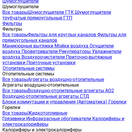
Шумоглушители
Шумоглушители
Все товары
Шумоглушители ГТК
Шумоглушители
трубчатые прямоугольные ГТП
Фильтры
Фильтры
Все товары
Фильтры для круглых каналов
Фильтры для
прямоугольных каналов
Маникюрные вытяжки
Мойки воздуха
Осушители
воздуха
Проветриватели
Рекуператоры
Увлажнители
воздуха
Воздухоочистители
Приточно-вытяжные
установки
Приточные установки
Отопительные системы
Отопительные системы
Все товары
Агрегаты воздушно-отопительные
Агрегаты воздушно-отопительные
Все товары
Воздушно-отопительные агрегаты АО2
Воздушно-отопительные агрегаты СТД
Блоки коммутации и управления (Автоматика)
Горелки
Горелки
Все товары
Жидкотопливные
Грязевики
Инфракрасные обогреватели
Калориферы и
электрокалориферы
Калориферы и электрокалориферы