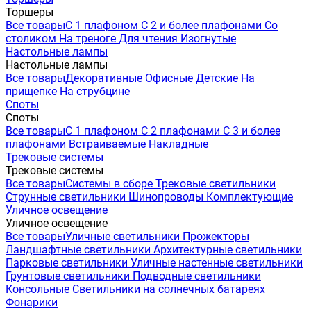
Торшеры
Все товары
С 1 плафоном
С 2 и более плафонами
Со
столиком
На треноге
Для чтения
Изогнутые
Настольные лампы
Настольные лампы
Все товары
Декоративные
Офисные
Детские
На
прищепке
На струбцине
Споты
Споты
Все товары
С 1 плафоном
С 2 плафонами
С 3 и более
плафонами
Встраиваемые
Накладные
Трековые системы
Трековые системы
Все товары
Системы в сборе
Трековые светильники
Струнные светильники
Шинопроводы
Комплектующие
Уличное освещение
Уличное освещение
Все товары
Уличные светильники
Прожекторы
Ландшафтные светильники
Архитектурные светильники
Парковые светильники
Уличные настенные светильники
Грунтовые светильники
Подводные светильники
Консольные
Светильники на солнечных батареях
Фонарики