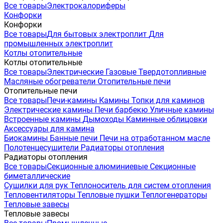
Все товары
Электрокалориферы
Конфорки
Конфорки
Все товары
Для бытовых электроплит
Для
промышленных электроплит
Котлы отопительные
Котлы отопительные
Все товары
Электрические
Газовые
Твердотопливные
Масляные обогреватели
Отопительные печи
Отопительные печи
Все товары
Печи-камины
Камины
Топки для каминов
Электрические камины
Печи барбекю
Уличные камины
Встроенные камины
Дымоходы
Каминные облицовки
Аксессуары для камина
Биокамины
Банные печи
Печи на отработанном масле
Полотенцесушители
Радиаторы отопления
Радиаторы отопления
Все товары
Секционные алюминиевые
Секционные
биметаллические
Сушилки для рук
Теплоноситель для систем отопления
Тепловентиляторы
Тепловые пушки
Теплогенераторы
Тепловые завесы
Тепловые завесы