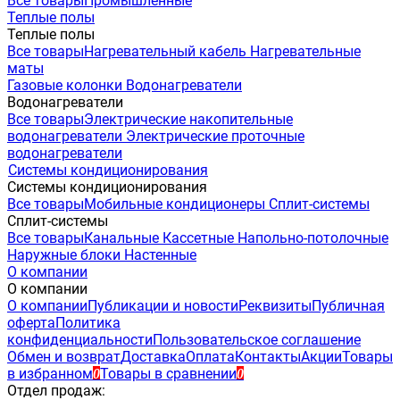
Все товары
Промышленные
Теплые полы
Теплые полы
Все товары
Нагревательный кабель
Нагревательные
маты
Газовые колонки
Водонагреватели
Водонагреватели
Все товары
Электрические накопительные
водонагреватели
Электрические проточные
водонагреватели
Системы кондиционирования
Системы кондиционирования
Все товары
Мобильные кондиционеры
Сплит-системы
Сплит-системы
Все товары
Канальные
Кассетные
Напольно-потолочные
Наружные блоки
Настенные
О компании
О компании
О компании
Публикации и новости
Реквизиты
Публичная
оферта
Политика
конфиденциальности
Пользовательское соглашение
Обмен и возврат
Доставка
Оплата
Контакты
Акции
Товары
в избранном
Товары в сравнении
0
0
Отдел продаж: