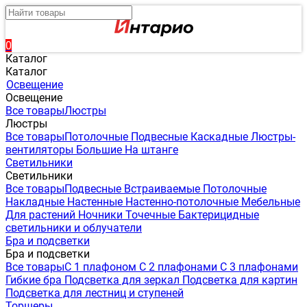
0
Каталог
Каталог
Освещение
Освещение
Все товары
Люстры
Люстры
Все товары
Потолочные
Подвесные
Каскадные
Люстры-
вентиляторы
Большие
На штанге
Светильники
Светильники
Все товары
Подвесные
Встраиваемые
Потолочные
Накладные
Настенные
Настенно-потолочные
Мебельные
Для растений
Ночники
Точечные
Бактерицидные
светильники и облучатели
Бра и подсветки
Бра и подсветки
Все товары
С 1 плафоном
С 2 плафонами
С 3 плафонами
Гибкие бра
Подсветка для зеркал
Подсветка для картин
Подсветка для лестниц и ступеней
Торшеры