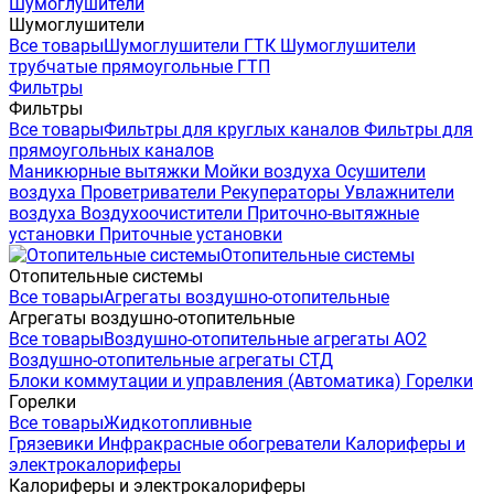
Шумоглушители
Шумоглушители
Все товары
Шумоглушители ГТК
Шумоглушители
трубчатые прямоугольные ГТП
Фильтры
Фильтры
Все товары
Фильтры для круглых каналов
Фильтры для
прямоугольных каналов
Маникюрные вытяжки
Мойки воздуха
Осушители
воздуха
Проветриватели
Рекуператоры
Увлажнители
воздуха
Воздухоочистители
Приточно-вытяжные
установки
Приточные установки
Отопительные системы
Отопительные системы
Все товары
Агрегаты воздушно-отопительные
Агрегаты воздушно-отопительные
Все товары
Воздушно-отопительные агрегаты АО2
Воздушно-отопительные агрегаты СТД
Блоки коммутации и управления (Автоматика)
Горелки
Горелки
Все товары
Жидкотопливные
Грязевики
Инфракрасные обогреватели
Калориферы и
электрокалориферы
Калориферы и электрокалориферы