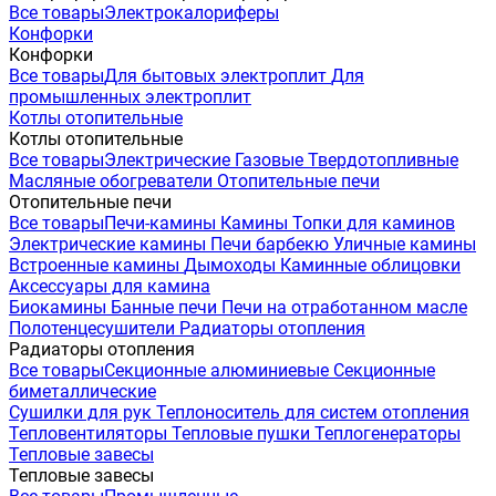
Все товары
Электрокалориферы
Конфорки
Конфорки
Все товары
Для бытовых электроплит
Для
промышленных электроплит
Котлы отопительные
Котлы отопительные
Все товары
Электрические
Газовые
Твердотопливные
Масляные обогреватели
Отопительные печи
Отопительные печи
Все товары
Печи-камины
Камины
Топки для каминов
Электрические камины
Печи барбекю
Уличные камины
Встроенные камины
Дымоходы
Каминные облицовки
Аксессуары для камина
Биокамины
Банные печи
Печи на отработанном масле
Полотенцесушители
Радиаторы отопления
Радиаторы отопления
Все товары
Секционные алюминиевые
Секционные
биметаллические
Сушилки для рук
Теплоноситель для систем отопления
Тепловентиляторы
Тепловые пушки
Теплогенераторы
Тепловые завесы
Тепловые завесы