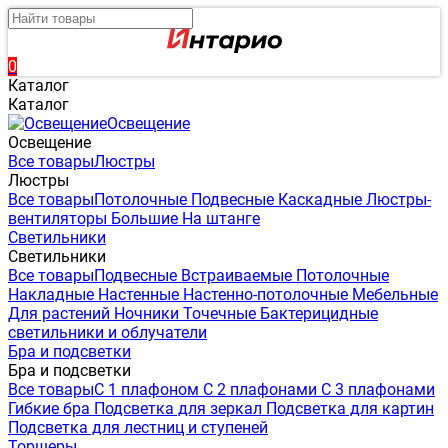
0
Каталог
Каталог
Освещение
Освещение
Все товары
Люстры
Люстры
Все товары
Потолочные
Подвесные
Каскадные
Люстры-
вентиляторы
Большие
На штанге
Светильники
Светильники
Все товары
Подвесные
Встраиваемые
Потолочные
Накладные
Настенные
Настенно-потолочные
Мебельные
Для растений
Ночники
Точечные
Бактерицидные
светильники и облучатели
Бра и подсветки
Бра и подсветки
Все товары
С 1 плафоном
С 2 плафонами
С 3 плафонами
Гибкие бра
Подсветка для зеркал
Подсветка для картин
Подсветка для лестниц и ступеней
Торшеры