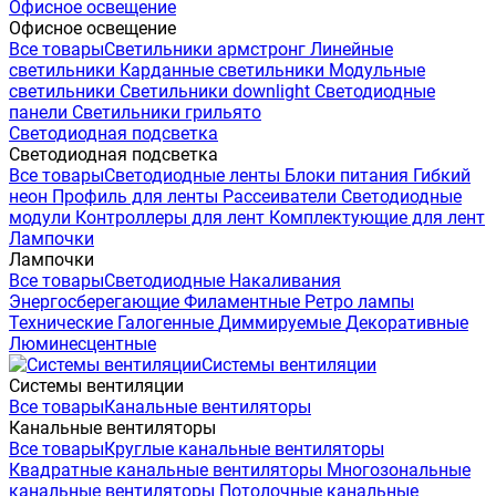
Офисное освещение
Офисное освещение
Все товары
Светильники армстронг
Линейные
светильники
Карданные светильники
Модульные
светильники
Светильники downlight
Светодиодные
панели
Светильники грильято
Светодиодная подсветка
Светодиодная подсветка
Все товары
Светодиодные ленты
Блоки питания
Гибкий
неон
Профиль для ленты
Рассеиватели
Светодиодные
модули
Контроллеры для лент
Комплектующие для лент
Лампочки
Лампочки
Все товары
Светодиодные
Накаливания
Энергосберегающие
Филаментные
Ретро лампы
Технические
Галогенные
Диммируемые
Декоративные
Люминесцентные
Системы вентиляции
Системы вентиляции
Все товары
Канальные вентиляторы
Канальные вентиляторы
Все товары
Круглые канальные вентиляторы
Квадратные канальные вентиляторы
Многозональные
канальные вентиляторы
Потолочные канальные