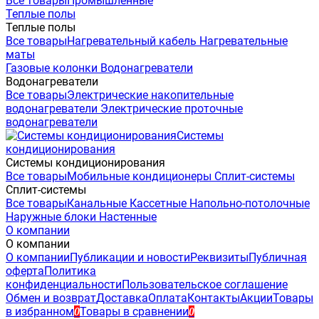
Все товары
Промышленные
Теплые полы
Теплые полы
Все товары
Нагревательный кабель
Нагревательные
маты
Газовые колонки
Водонагреватели
Водонагреватели
Все товары
Электрические накопительные
водонагреватели
Электрические проточные
водонагреватели
Системы
кондиционирования
Системы кондиционирования
Все товары
Мобильные кондиционеры
Сплит-системы
Сплит-системы
Все товары
Канальные
Кассетные
Напольно-потолочные
Наружные блоки
Настенные
О компании
О компании
О компании
Публикации и новости
Реквизиты
Публичная
оферта
Политика
конфиденциальности
Пользовательское соглашение
Обмен и возврат
Доставка
Оплата
Контакты
Акции
Товары
в избранном
Товары в сравнении
0
0