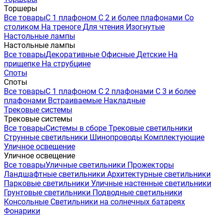
Торшеры
Все товары
С 1 плафоном
С 2 и более плафонами
Со
столиком
На треноге
Для чтения
Изогнутые
Настольные лампы
Настольные лампы
Все товары
Декоративные
Офисные
Детские
На
прищепке
На струбцине
Споты
Споты
Все товары
С 1 плафоном
С 2 плафонами
С 3 и более
плафонами
Встраиваемые
Накладные
Трековые системы
Трековые системы
Все товары
Системы в сборе
Трековые светильники
Струнные светильники
Шинопроводы
Комплектующие
Уличное освещение
Уличное освещение
Все товары
Уличные светильники
Прожекторы
Ландшафтные светильники
Архитектурные светильники
Парковые светильники
Уличные настенные светильники
Грунтовые светильники
Подводные светильники
Консольные
Светильники на солнечных батареях
Фонарики