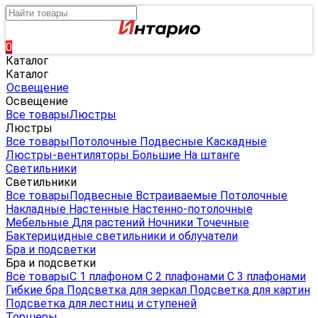
0
Каталог
Каталог
Освещение
Освещение
Все товары
Люстры
Люстры
Все товары
Потолочные
Подвесные
Каскадные
Люстры-вентиляторы
Большие
На штанге
Светильники
Светильники
Все товары
Подвесные
Встраиваемые
Потолочные
Накладные
Настенные
Настенно-потолочные
Мебельные
Для растений
Ночники
Точечные
Бактерицидные светильники и облучатели
Бра и подсветки
Бра и подсветки
Все товары
С 1 плафоном
С 2 плафонами
С 3 плафонами
Гибкие бра
Подсветка для зеркал
Подсветка для картин
Подсветка для лестниц и ступеней
Торшеры