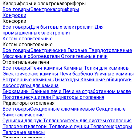
Калориферы и электрокалориферы
Все товары
Электрокалориферы
Конфорки
Конфорки
Все товары
Для бытовых электроплит
Для
промышленных электроплит
Котлы отопительные
Котлы отопительные
Все товары
Электрические
Газовые
Твердотопливные
Масляные обогреватели
Отопительные печи
Отопительные печи
Все товары
Печи-камины
Камины
Топки для каминов
Электрические камины
Печи барбекю
Уличные камины
Встроенные камины
Дымоходы
Каминные облицовки
Аксессуары для камина
Биокамины
Банные печи
Печи на отработанном масле
Полотенцесушители
Радиаторы отопления
Радиаторы отопления
Все товары
Секционные алюминиевые
Секционные
биметаллические
Сушилки для рук
Теплоноситель для систем отопления
Тепловентиляторы
Тепловые пушки
Теплогенераторы
Тепловые завесы