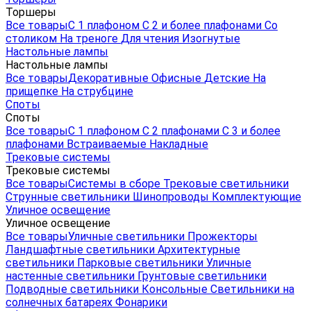
Торшеры
Все товары
С 1 плафоном
С 2 и более плафонами
Со
столиком
На треноге
Для чтения
Изогнутые
Настольные лампы
Настольные лампы
Все товары
Декоративные
Офисные
Детские
На
прищепке
На струбцине
Споты
Споты
Все товары
С 1 плафоном
С 2 плафонами
С 3 и более
плафонами
Встраиваемые
Накладные
Трековые системы
Трековые системы
Все товары
Системы в сборе
Трековые светильники
Струнные светильники
Шинопроводы
Комплектующие
Уличное освещение
Уличное освещение
Все товары
Уличные светильники
Прожекторы
Ландшафтные светильники
Архитектурные
светильники
Парковые светильники
Уличные
настенные светильники
Грунтовые светильники
Подводные светильники
Консольные
Светильники на
солнечных батареях
Фонарики