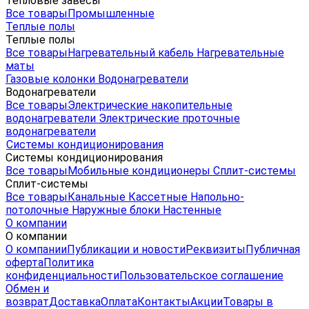
Тепловые завесы
Все товары
Промышленные
Теплые полы
Теплые полы
Все товары
Нагревательный кабель
Нагревательные
маты
Газовые колонки
Водонагреватели
Водонагреватели
Все товары
Электрические накопительные
водонагреватели
Электрические проточные
водонагреватели
Системы кондиционирования
Системы кондиционирования
Все товары
Мобильные кондиционеры
Сплит-системы
Сплит-системы
Все товары
Канальные
Кассетные
Напольно-
потолочные
Наружные блоки
Настенные
О компании
О компании
О компании
Публикации и новости
Реквизиты
Публичная
оферта
Политика
конфиденциальности
Пользовательское соглашение
Обмен и
возврат
Доставка
Оплата
Контакты
Акции
Товары в