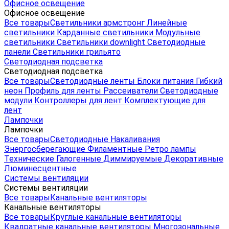
Офисное освещение
Офисное освещение
Все товары
Светильники армстронг
Линейные
светильники
Карданные светильники
Модульные
светильники
Светильники downlight
Светодиодные
панели
Светильники грильято
Светодиодная подсветка
Светодиодная подсветка
Все товары
Светодиодные ленты
Блоки питания
Гибкий
неон
Профиль для ленты
Рассеиватели
Светодиодные
модули
Контроллеры для лент
Комплектующие для
лент
Лампочки
Лампочки
Все товары
Светодиодные
Накаливания
Энергосберегающие
Филаментные
Ретро лампы
Технические
Галогенные
Диммируемые
Декоративные
Люминесцентные
Системы вентиляции
Системы вентиляции
Все товары
Канальные вентиляторы
Канальные вентиляторы
Все товары
Круглые канальные вентиляторы
Квадратные канальные вентиляторы
Многозональные