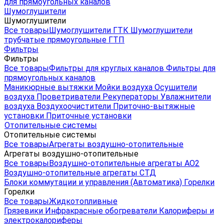
для прямоугольных каналов
Шумоглушители
Шумоглушители
Все товары
Шумоглушители ГТК
Шумоглушители
трубчатые прямоугольные ГТП
Фильтры
Фильтры
Все товары
Фильтры для круглых каналов
Фильтры для
прямоугольных каналов
Маникюрные вытяжки
Мойки воздуха
Осушители
воздуха
Проветриватели
Рекуператоры
Увлажнители
воздуха
Воздухоочистители
Приточно-вытяжные
установки
Приточные установки
Отопительные системы
Отопительные системы
Все товары
Агрегаты воздушно-отопительные
Агрегаты воздушно-отопительные
Все товары
Воздушно-отопительные агрегаты АО2
Воздушно-отопительные агрегаты СТД
Блоки коммутации и управления (Автоматика)
Горелки
Горелки
Все товары
Жидкотопливные
Грязевики
Инфракрасные обогреватели
Калориферы и
электрокалориферы