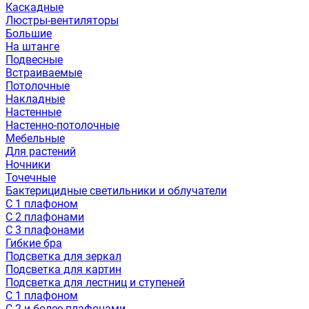
Каскадные
Люстры-вентиляторы
Большие
На штанге
Подвесные
Встраиваемые
Потолочные
Накладные
Настенные
Настенно-потолочные
Мебельные
Для растений
Ночники
Точечные
Бактерицидные светильники и облучатели
С 1 плафоном
С 2 плафонами
С 3 плафонами
Гибкие бра
Подсветка для зеркал
Подсветка для картин
Подсветка для лестниц и ступеней
С 1 плафоном
С 2 и более плафонами