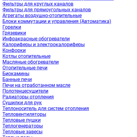
Фильтры для круглых каналов
Фильтры для прямоугольных каналов
Агрегаты воздушно-отопительные
Блоки коммутации и управления (Автоматика)
Горелки
Грязевики
Инфракрасные обогреватели
Калориферы и электрокалориферы
Конфорки
Котлы отопительные
Масляные обогреватели
Отопительные печи
Биокамины
Банные печи
Печи на отработанном масле
Полотенцесушители
Радиаторы отопления
Сушилки для рук
Теплоноситель для систем отопления
Тепловентиляторы
Тепловые пушки
Теплогенераторы
Тепловые завесы