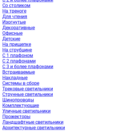
Со столиком
На треноге
Для чтения
Изогнутые
Декоративные
Офисные
Детские
На прищепке
На струбцине
С 1 плафоном
С 2 плафонами
С 3 и более плафонами
Встраиваемые
Накладные
Системы в сборе
Трековые светильники
Струнные светильники
Шинопроводы
Комплектующие
Уличные светильники
Прожекторы
Ландшафтные светильники
Архитектурные светильники