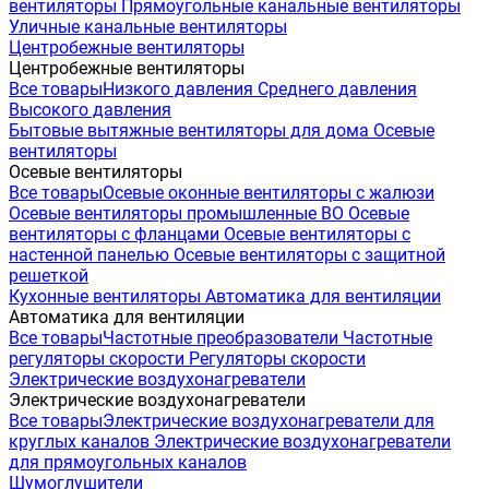
вентиляторы
Прямоугольные канальные вентиляторы
Уличные канальные вентиляторы
Центробежные вентиляторы
Центробежные вентиляторы
Все товары
Низкого давления
Среднего давления
Высокого давления
Бытовые вытяжные вентиляторы для дома
Осевые
вентиляторы
Осевые вентиляторы
Все товары
Осевые оконные вентиляторы с жалюзи
Осевые вентиляторы промышленные ВО
Осевые
вентиляторы с фланцами
Осевые вентиляторы с
настенной панелью
Осевые вентиляторы с защитной
решеткой
Кухонные вентиляторы
Автоматика для вентиляции
Автоматика для вентиляции
Все товары
Частотные преобразователи
Частотные
регуляторы скорости
Регуляторы скорости
Электрические воздухонагреватели
Электрические воздухонагреватели
Все товары
Электрические воздухонагреватели для
круглых каналов
Электрические воздухонагреватели
для прямоугольных каналов
Шумоглушители