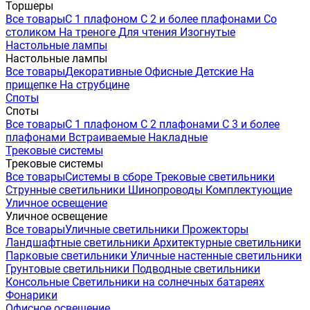
Торшеры
Все товары
С 1 плафоном
С 2 и более плафонами
Со
столиком
На треноге
Для чтения
Изогнутые
Настольные лампы
Настольные лампы
Все товары
Декоративные
Офисные
Детские
На
прищепке
На струбцине
Споты
Споты
Все товары
С 1 плафоном
С 2 плафонами
С 3 и более
плафонами
Встраиваемые
Накладные
Трековые системы
Трековые системы
Все товары
Системы в сборе
Трековые светильники
Струнные светильники
Шинопроводы
Комплектующие
Уличное освещение
Уличное освещение
Все товары
Уличные светильники
Прожекторы
Ландшафтные светильники
Архитектурные светильники
Парковые светильники
Уличные настенные светильники
Грунтовые светильники
Подводные светильники
Консольные
Светильники на солнечных батареях
Фонарики
Офисное освещение