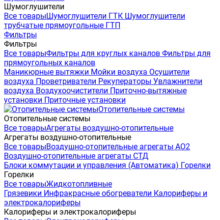
Шумоглушители
Все товары
Шумоглушители ГТК
Шумоглушители
трубчатые прямоугольные ГТП
Фильтры
Фильтры
Все товары
Фильтры для круглых каналов
Фильтры для
прямоугольных каналов
Маникюрные вытяжки
Мойки воздуха
Осушители
воздуха
Проветриватели
Рекуператоры
Увлажнители
воздуха
Воздухоочистители
Приточно-вытяжные
установки
Приточные установки
Отопительные системы
Отопительные системы
Все товары
Агрегаты воздушно-отопительные
Агрегаты воздушно-отопительные
Все товары
Воздушно-отопительные агрегаты АО2
Воздушно-отопительные агрегаты СТД
Блоки коммутации и управления (Автоматика)
Горелки
Горелки
Все товары
Жидкотопливные
Грязевики
Инфракрасные обогреватели
Калориферы и
электрокалориферы
Калориферы и электрокалориферы