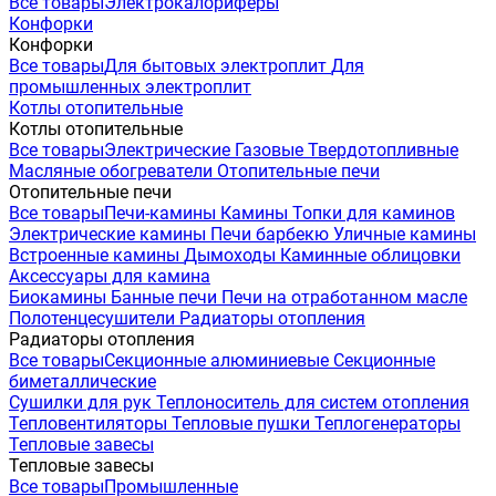
Все товары
Электрокалориферы
Конфорки
Конфорки
Все товары
Для бытовых электроплит
Для
промышленных электроплит
Котлы отопительные
Котлы отопительные
Все товары
Электрические
Газовые
Твердотопливные
Масляные обогреватели
Отопительные печи
Отопительные печи
Все товары
Печи-камины
Камины
Топки для каминов
Электрические камины
Печи барбекю
Уличные камины
Встроенные камины
Дымоходы
Каминные облицовки
Аксессуары для камина
Биокамины
Банные печи
Печи на отработанном масле
Полотенцесушители
Радиаторы отопления
Радиаторы отопления
Все товары
Секционные алюминиевые
Секционные
биметаллические
Сушилки для рук
Теплоноситель для систем отопления
Тепловентиляторы
Тепловые пушки
Теплогенераторы
Тепловые завесы
Тепловые завесы
Все товары
Промышленные