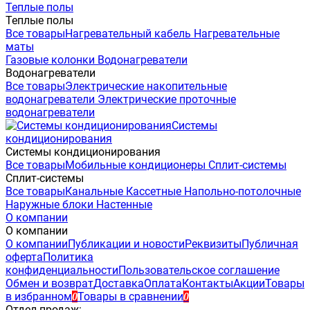
Теплые полы
Теплые полы
Все товары
Нагревательный кабель
Нагревательные
маты
Газовые колонки
Водонагреватели
Водонагреватели
Все товары
Электрические накопительные
водонагреватели
Электрические проточные
водонагреватели
Системы
кондиционирования
Системы кондиционирования
Все товары
Мобильные кондиционеры
Сплит-системы
Сплит-системы
Все товары
Канальные
Кассетные
Напольно-потолочные
Наружные блоки
Настенные
О компании
О компании
О компании
Публикации и новости
Реквизиты
Публичная
оферта
Политика
конфиденциальности
Пользовательское соглашение
Обмен и возврат
Доставка
Оплата
Контакты
Акции
Товары
в избранном
Товары в сравнении
0
0
Отдел продаж: