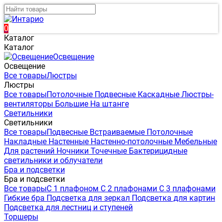
0
Каталог
Каталог
Освещение
Освещение
Все товары
Люстры
Люстры
Все товары
Потолочные
Подвесные
Каскадные
Люстры-
вентиляторы
Большие
На штанге
Светильники
Светильники
Все товары
Подвесные
Встраиваемые
Потолочные
Накладные
Настенные
Настенно-потолочные
Мебельные
Для растений
Ночники
Точечные
Бактерицидные
светильники и облучатели
Бра и подсветки
Бра и подсветки
Все товары
С 1 плафоном
С 2 плафонами
С 3 плафонами
Гибкие бра
Подсветка для зеркал
Подсветка для картин
Подсветка для лестниц и ступеней
Торшеры