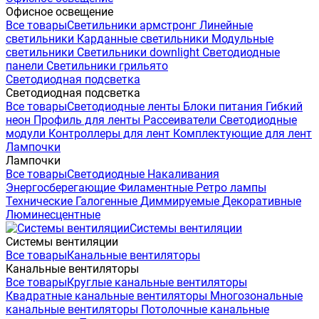
Офисное освещение
Все товары
Светильники армстронг
Линейные
светильники
Карданные светильники
Модульные
светильники
Светильники downlight
Светодиодные
панели
Светильники грильято
Светодиодная подсветка
Светодиодная подсветка
Все товары
Светодиодные ленты
Блоки питания
Гибкий
неон
Профиль для ленты
Рассеиватели
Светодиодные
модули
Контроллеры для лент
Комплектующие для лент
Лампочки
Лампочки
Все товары
Светодиодные
Накаливания
Энергосберегающие
Филаментные
Ретро лампы
Технические
Галогенные
Диммируемые
Декоративные
Люминесцентные
Системы вентиляции
Системы вентиляции
Все товары
Канальные вентиляторы
Канальные вентиляторы
Все товары
Круглые канальные вентиляторы
Квадратные канальные вентиляторы
Многозональные
канальные вентиляторы
Потолочные канальные