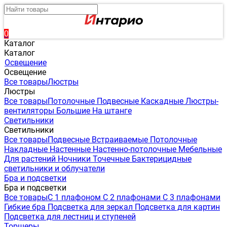
0
Каталог
Каталог
Освещение
Освещение
Все товары
Люстры
Люстры
Все товары
Потолочные
Подвесные
Каскадные
Люстры-
вентиляторы
Большие
На штанге
Светильники
Светильники
Все товары
Подвесные
Встраиваемые
Потолочные
Накладные
Настенные
Настенно-потолочные
Мебельные
Для растений
Ночники
Точечные
Бактерицидные
светильники и облучатели
Бра и подсветки
Бра и подсветки
Все товары
С 1 плафоном
С 2 плафонами
С 3 плафонами
Гибкие бра
Подсветка для зеркал
Подсветка для картин
Подсветка для лестниц и ступеней
Торшеры