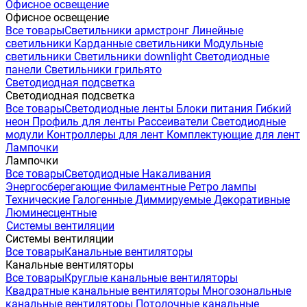
Офисное освещение
Офисное освещение
Все товары
Светильники армстронг
Линейные
светильники
Карданные светильники
Модульные
светильники
Светильники downlight
Светодиодные
панели
Светильники грильято
Светодиодная подсветка
Светодиодная подсветка
Все товары
Светодиодные ленты
Блоки питания
Гибкий
неон
Профиль для ленты
Рассеиватели
Светодиодные
модули
Контроллеры для лент
Комплектующие для лент
Лампочки
Лампочки
Все товары
Светодиодные
Накаливания
Энергосберегающие
Филаментные
Ретро лампы
Технические
Галогенные
Диммируемые
Декоративные
Люминесцентные
Системы вентиляции
Системы вентиляции
Все товары
Канальные вентиляторы
Канальные вентиляторы
Все товары
Круглые канальные вентиляторы
Квадратные канальные вентиляторы
Многозональные
канальные вентиляторы
Потолочные канальные