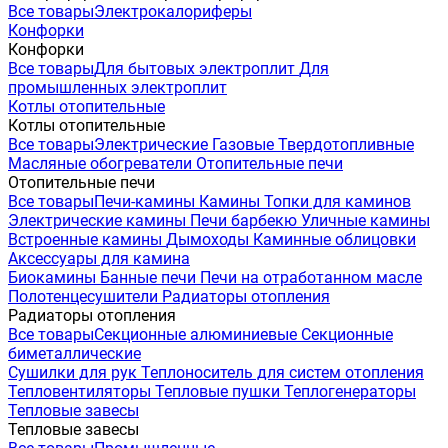
Все товары
Электрокалориферы
Конфорки
Конфорки
Все товары
Для бытовых электроплит
Для
промышленных электроплит
Котлы отопительные
Котлы отопительные
Все товары
Электрические
Газовые
Твердотопливные
Масляные обогреватели
Отопительные печи
Отопительные печи
Все товары
Печи-камины
Камины
Топки для каминов
Электрические камины
Печи барбекю
Уличные камины
Встроенные камины
Дымоходы
Каминные облицовки
Аксессуары для камина
Биокамины
Банные печи
Печи на отработанном масле
Полотенцесушители
Радиаторы отопления
Радиаторы отопления
Все товары
Секционные алюминиевые
Секционные
биметаллические
Сушилки для рук
Теплоноситель для систем отопления
Тепловентиляторы
Тепловые пушки
Теплогенераторы
Тепловые завесы
Тепловые завесы