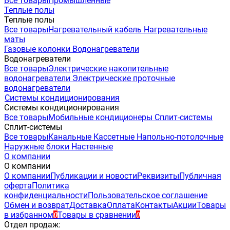
Все товары
Промышленные
Теплые полы
Теплые полы
Все товары
Нагревательный кабель
Нагревательные
маты
Газовые колонки
Водонагреватели
Водонагреватели
Все товары
Электрические накопительные
водонагреватели
Электрические проточные
водонагреватели
Системы кондиционирования
Системы кондиционирования
Все товары
Мобильные кондиционеры
Сплит-системы
Сплит-системы
Все товары
Канальные
Кассетные
Напольно-потолочные
Наружные блоки
Настенные
О компании
О компании
О компании
Публикации и новости
Реквизиты
Публичная
оферта
Политика
конфиденциальности
Пользовательское соглашение
Обмен и возврат
Доставка
Оплата
Контакты
Акции
Товары
в избранном
Товары в сравнении
0
0
Отдел продаж: