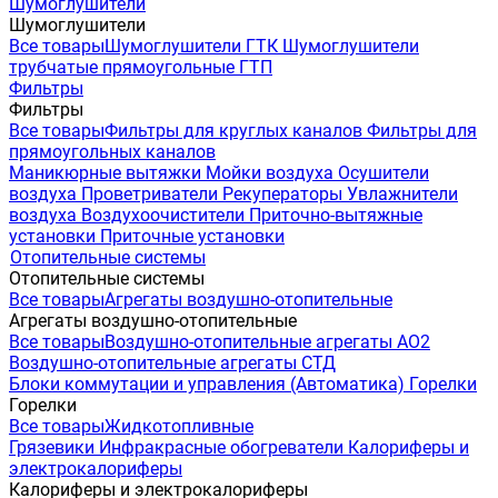
Шумоглушители
Шумоглушители
Все товары
Шумоглушители ГТК
Шумоглушители
трубчатые прямоугольные ГТП
Фильтры
Фильтры
Все товары
Фильтры для круглых каналов
Фильтры для
прямоугольных каналов
Маникюрные вытяжки
Мойки воздуха
Осушители
воздуха
Проветриватели
Рекуператоры
Увлажнители
воздуха
Воздухоочистители
Приточно-вытяжные
установки
Приточные установки
Отопительные системы
Отопительные системы
Все товары
Агрегаты воздушно-отопительные
Агрегаты воздушно-отопительные
Все товары
Воздушно-отопительные агрегаты АО2
Воздушно-отопительные агрегаты СТД
Блоки коммутации и управления (Автоматика)
Горелки
Горелки
Все товары
Жидкотопливные
Грязевики
Инфракрасные обогреватели
Калориферы и
электрокалориферы
Калориферы и электрокалориферы