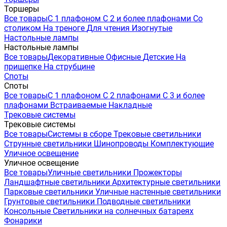
Торшеры
Все товары
С 1 плафоном
С 2 и более плафонами
Со
столиком
На треноге
Для чтения
Изогнутые
Настольные лампы
Настольные лампы
Все товары
Декоративные
Офисные
Детские
На
прищепке
На струбцине
Споты
Споты
Все товары
С 1 плафоном
С 2 плафонами
С 3 и более
плафонами
Встраиваемые
Накладные
Трековые системы
Трековые системы
Все товары
Системы в сборе
Трековые светильники
Струнные светильники
Шинопроводы
Комплектующие
Уличное освещение
Уличное освещение
Все товары
Уличные светильники
Прожекторы
Ландшафтные светильники
Архитектурные светильники
Парковые светильники
Уличные настенные светильники
Грунтовые светильники
Подводные светильники
Консольные
Светильники на солнечных батареях
Фонарики