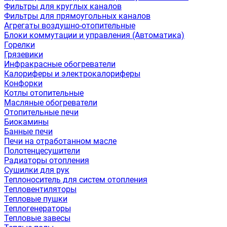
Фильтры для круглых каналов
Фильтры для прямоугольных каналов
Агрегаты воздушно-отопительные
Блоки коммутации и управления (Автоматика)
Горелки
Грязевики
Инфракрасные обогреватели
Калориферы и электрокалориферы
Конфорки
Котлы отопительные
Масляные обогреватели
Отопительные печи
Биокамины
Банные печи
Печи на отработанном масле
Полотенцесушители
Радиаторы отопления
Сушилки для рук
Теплоноситель для систем отопления
Тепловентиляторы
Тепловые пушки
Теплогенераторы
Тепловые завесы