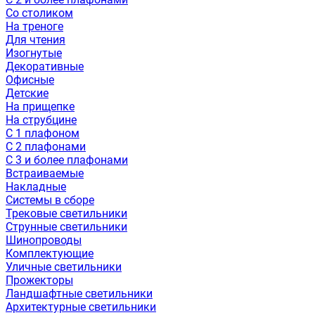
Со столиком
На треноге
Для чтения
Изогнутые
Декоративные
Офисные
Детские
На прищепке
На струбцине
С 1 плафоном
С 2 плафонами
С 3 и более плафонами
Встраиваемые
Накладные
Системы в сборе
Трековые светильники
Струнные светильники
Шинопроводы
Комплектующие
Уличные светильники
Прожекторы
Ландшафтные светильники
Архитектурные светильники