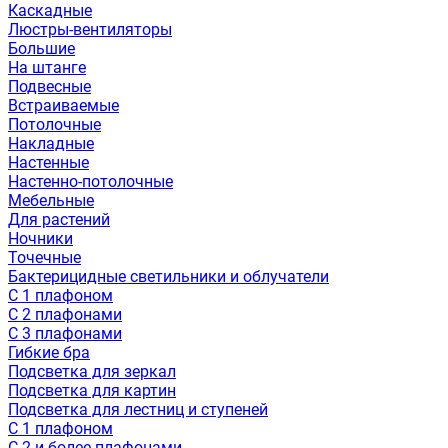
Каскадные
Люстры-вентиляторы
Большие
На штанге
Подвесные
Встраиваемые
Потолочные
Накладные
Настенные
Настенно-потолочные
Мебельные
Для растений
Ночники
Точечные
Бактерицидные светильники и облучатели
С 1 плафоном
С 2 плафонами
С 3 плафонами
Гибкие бра
Подсветка для зеркал
Подсветка для картин
Подсветка для лестниц и ступеней
С 1 плафоном
С 2 и более плафонами