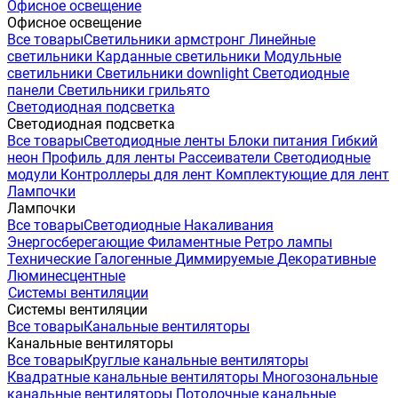
Офисное освещение
Офисное освещение
Все товары
Светильники армстронг
Линейные
светильники
Карданные светильники
Модульные
светильники
Светильники downlight
Светодиодные
панели
Светильники грильято
Светодиодная подсветка
Светодиодная подсветка
Все товары
Светодиодные ленты
Блоки питания
Гибкий
неон
Профиль для ленты
Рассеиватели
Светодиодные
модули
Контроллеры для лент
Комплектующие для лент
Лампочки
Лампочки
Все товары
Светодиодные
Накаливания
Энергосберегающие
Филаментные
Ретро лампы
Технические
Галогенные
Диммируемые
Декоративные
Люминесцентные
Системы вентиляции
Системы вентиляции
Все товары
Канальные вентиляторы
Канальные вентиляторы
Все товары
Круглые канальные вентиляторы
Квадратные канальные вентиляторы
Многозональные
канальные вентиляторы
Потолочные канальные