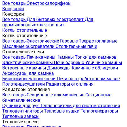
Все товары
Электрокалориферы
Конфорки
Конфорки
Все товары
Для бытовых электроплит
Для
промышленных электроплит
Котлы отопительные
Котлы отопительные
Все товары
Электрические
Газовые
Твердотопливные
Масляные обогреватели
Отопительные печи
Отопительные печи
Все товары
Печи-камины
Камины
Топки для каминов
Электрические камины
Печи барбекю
Уличные камины
Встроенные камины
Дымоходы
Каминные облицовки
Аксессуары для камина
Биокамины
Банные печи
Печи на отработанном масле
Полотенцесушители
Радиаторы отопления
Радиаторы отопления
Все товары
Секционные алюминиевые
Секционные
биметаллические
Сушилки для рук
Теплоноситель для систем отопления
Тепловентиляторы
Тепловые пушки
Теплогенераторы
Тепловые завесы
Тепловые завесы