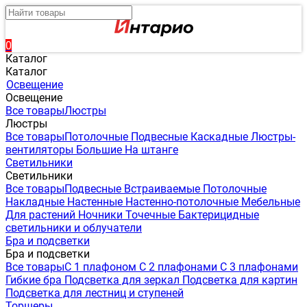
0
Каталог
Каталог
Освещение
Освещение
Все товары
Люстры
Люстры
Все товары
Потолочные
Подвесные
Каскадные
Люстры-
вентиляторы
Большие
На штанге
Светильники
Светильники
Все товары
Подвесные
Встраиваемые
Потолочные
Накладные
Настенные
Настенно-потолочные
Мебельные
Для растений
Ночники
Точечные
Бактерицидные
светильники и облучатели
Бра и подсветки
Бра и подсветки
Все товары
С 1 плафоном
С 2 плафонами
С 3 плафонами
Гибкие бра
Подсветка для зеркал
Подсветка для картин
Подсветка для лестниц и ступеней
Торшеры