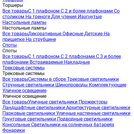
Торшеры
Все товары
С 1 плафоном
С 2 и более плафонами
Со
столиком
На треноге
Для чтения
Изогнутые
Настольные лампы
Настольные лампы
Все товары
Декоративные
Офисные
Детские
На
прищепке
На струбцине
Споты
Споты
Все товары
С 1 плафоном
С 2 плафонами
С 3 и более
плафонами
Встраиваемые
Накладные
Трековые системы
Трековые системы
Все товары
Системы в сборе
Трековые светильники
Струнные светильники
Шинопроводы
Комплектующие
Уличное освещение
Уличное освещение
Все товары
Уличные светильники
Прожекторы
Ландшафтные светильники
Архитектурные светильники
Парковые светильники
Уличные настенные светильники
Грунтовые светильники
Подводные светильники
Консольные
Светильники на солнечных батареях
Фонарики