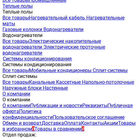
Все товары
Промышленные
Теплые полы
Теплые полы
Все товары
Нагревательный кабель
Нагревательные
маты
Газовые колонки
Водонагреватели
Водонагреватели
Все товары
Электрические накопительные
водонагреватели
Электрические проточные
водонагреватели
Системы кондиционирования
Системы кондиционирования
Все товары
Мобильные кондиционеры
Сплит-системы
Сплит-системы
Все товары
Канальные
Кассетные
Напольно-потолочные
Наружные блоки
Настенные
О компании
О компании
О компании
Публикации и новости
Реквизиты
Публичная
оферта
Политика
конфиденциальности
Пользовательское соглашение
Обмен и возврат
Доставка
Оплата
Контакты
Акции
Товары
в избранном
Товары в сравнении
0
0
Отдел продаж: