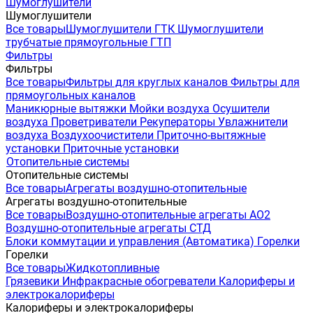
Шумоглушители
Шумоглушители
Все товары
Шумоглушители ГТК
Шумоглушители
трубчатые прямоугольные ГТП
Фильтры
Фильтры
Все товары
Фильтры для круглых каналов
Фильтры для
прямоугольных каналов
Маникюрные вытяжки
Мойки воздуха
Осушители
воздуха
Проветриватели
Рекуператоры
Увлажнители
воздуха
Воздухоочистители
Приточно-вытяжные
установки
Приточные установки
Отопительные системы
Отопительные системы
Все товары
Агрегаты воздушно-отопительные
Агрегаты воздушно-отопительные
Все товары
Воздушно-отопительные агрегаты АО2
Воздушно-отопительные агрегаты СТД
Блоки коммутации и управления (Автоматика)
Горелки
Горелки
Все товары
Жидкотопливные
Грязевики
Инфракрасные обогреватели
Калориферы и
электрокалориферы
Калориферы и электрокалориферы