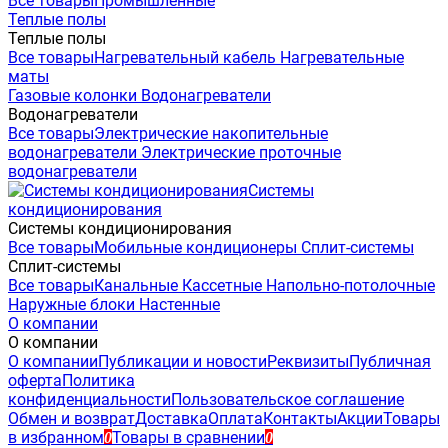
Все товары
Промышленные
Теплые полы
Теплые полы
Все товары
Нагревательный кабель
Нагревательные
маты
Газовые колонки
Водонагреватели
Водонагреватели
Все товары
Электрические накопительные
водонагреватели
Электрические проточные
водонагреватели
Системы
кондиционирования
Системы кондиционирования
Все товары
Мобильные кондиционеры
Сплит-системы
Сплит-системы
Все товары
Канальные
Кассетные
Напольно-потолочные
Наружные блоки
Настенные
О компании
О компании
О компании
Публикации и новости
Реквизиты
Публичная
оферта
Политика
конфиденциальности
Пользовательское соглашение
Обмен и возврат
Доставка
Оплата
Контакты
Акции
Товары
в избранном
Товары в сравнении
0
0