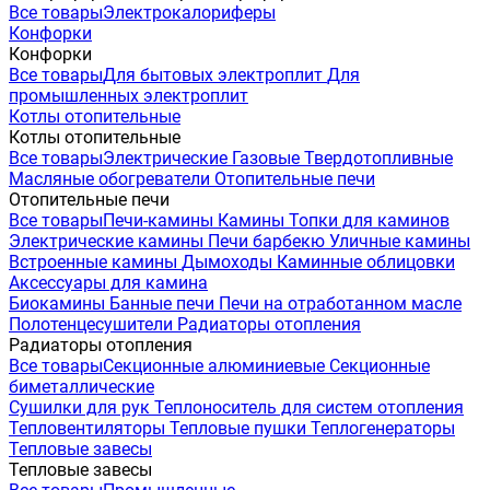
Все товары
Электрокалориферы
Конфорки
Конфорки
Все товары
Для бытовых электроплит
Для
промышленных электроплит
Котлы отопительные
Котлы отопительные
Все товары
Электрические
Газовые
Твердотопливные
Масляные обогреватели
Отопительные печи
Отопительные печи
Все товары
Печи-камины
Камины
Топки для каминов
Электрические камины
Печи барбекю
Уличные камины
Встроенные камины
Дымоходы
Каминные облицовки
Аксессуары для камина
Биокамины
Банные печи
Печи на отработанном масле
Полотенцесушители
Радиаторы отопления
Радиаторы отопления
Все товары
Секционные алюминиевые
Секционные
биметаллические
Сушилки для рук
Теплоноситель для систем отопления
Тепловентиляторы
Тепловые пушки
Теплогенераторы
Тепловые завесы
Тепловые завесы