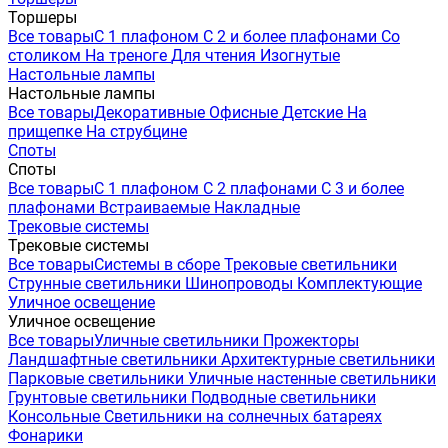
Торшеры
Все товары
С 1 плафоном
С 2 и более плафонами
Со
столиком
На треноге
Для чтения
Изогнутые
Настольные лампы
Настольные лампы
Все товары
Декоративные
Офисные
Детские
На
прищепке
На струбцине
Споты
Споты
Все товары
С 1 плафоном
С 2 плафонами
С 3 и более
плафонами
Встраиваемые
Накладные
Трековые системы
Трековые системы
Все товары
Системы в сборе
Трековые светильники
Струнные светильники
Шинопроводы
Комплектующие
Уличное освещение
Уличное освещение
Все товары
Уличные светильники
Прожекторы
Ландшафтные светильники
Архитектурные светильники
Парковые светильники
Уличные настенные светильники
Грунтовые светильники
Подводные светильники
Консольные
Светильники на солнечных батареях
Фонарики