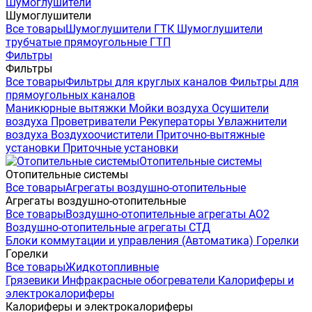
Шумоглушители
Шумоглушители
Все товары
Шумоглушители ГТК
Шумоглушители
трубчатые прямоугольные ГТП
Фильтры
Фильтры
Все товары
Фильтры для круглых каналов
Фильтры для
прямоугольных каналов
Маникюрные вытяжки
Мойки воздуха
Осушители
воздуха
Проветриватели
Рекуператоры
Увлажнители
воздуха
Воздухоочистители
Приточно-вытяжные
установки
Приточные установки
Отопительные системы
Отопительные системы
Все товары
Агрегаты воздушно-отопительные
Агрегаты воздушно-отопительные
Все товары
Воздушно-отопительные агрегаты АО2
Воздушно-отопительные агрегаты СТД
Блоки коммутации и управления (Автоматика)
Горелки
Горелки
Все товары
Жидкотопливные
Грязевики
Инфракрасные обогреватели
Калориферы и
электрокалориферы
Калориферы и электрокалориферы