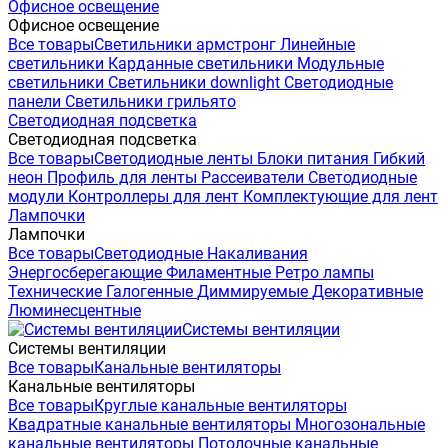
Офисное освещение
Офисное освещение
Все товары
Светильники армстронг
Линейные
светильники
Карданные светильники
Модульные
светильники
Светильники downlight
Светодиодные
панели
Светильники грильято
Светодиодная подсветка
Светодиодная подсветка
Все товары
Светодиодные ленты
Блоки питания
Гибкий
неон
Профиль для ленты
Рассеиватели
Светодиодные
модули
Контроллеры для лент
Комплектующие для лент
Лампочки
Лампочки
Все товары
Светодиодные
Накаливания
Энергосберегающие
Филаментные
Ретро лампы
Технические
Галогенные
Диммируемые
Декоративные
Люминесцентные
Системы вентиляции
Системы вентиляции
Все товары
Канальные вентиляторы
Канальные вентиляторы
Все товары
Круглые канальные вентиляторы
Квадратные канальные вентиляторы
Многозональные
канальные вентиляторы
Потолочные канальные