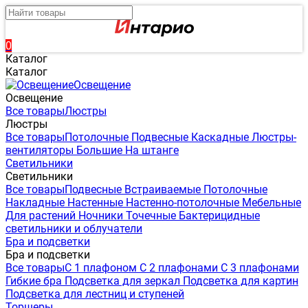
0
Каталог
Каталог
Освещение
Освещение
Все товары
Люстры
Люстры
Все товары
Потолочные
Подвесные
Каскадные
Люстры-
вентиляторы
Большие
На штанге
Светильники
Светильники
Все товары
Подвесные
Встраиваемые
Потолочные
Накладные
Настенные
Настенно-потолочные
Мебельные
Для растений
Ночники
Точечные
Бактерицидные
светильники и облучатели
Бра и подсветки
Бра и подсветки
Все товары
С 1 плафоном
С 2 плафонами
С 3 плафонами
Гибкие бра
Подсветка для зеркал
Подсветка для картин
Подсветка для лестниц и ступеней
Торшеры