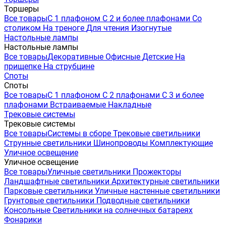
Торшеры
Все товары
С 1 плафоном
С 2 и более плафонами
Со
столиком
На треноге
Для чтения
Изогнутые
Настольные лампы
Настольные лампы
Все товары
Декоративные
Офисные
Детские
На
прищепке
На струбцине
Споты
Споты
Все товары
С 1 плафоном
С 2 плафонами
С 3 и более
плафонами
Встраиваемые
Накладные
Трековые системы
Трековые системы
Все товары
Системы в сборе
Трековые светильники
Струнные светильники
Шинопроводы
Комплектующие
Уличное освещение
Уличное освещение
Все товары
Уличные светильники
Прожекторы
Ландшафтные светильники
Архитектурные светильники
Парковые светильники
Уличные настенные светильники
Грунтовые светильники
Подводные светильники
Консольные
Светильники на солнечных батареях
Фонарики