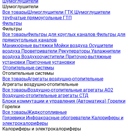
Шумоглушители
Шумоглушители
Все товары
Шумоглушители ГТК
Шумоглушители
трубчатые прямоугольные ГТП
Фильтры
Фильтры
Все товары
Фильтры для круглых каналов
Фильтры для
прямоугольных каналов
Маникюрные вытяжки
Мойки воздуха
Осушители
воздуха
Проветриватели
Рекуператоры
Увлажнители
воздуха
Воздухоочистители
Приточно-вытяжные
установки
Приточные установки
Отопительные системы
Отопительные системы
Все товары
Агрегаты воздушно-отопительные
Агрегаты воздушно-отопительные
Все товары
Воздушно-отопительные агрегаты АО2
Воздушно-отопительные агрегаты СТД
Блоки коммутации и управления (Автоматика)
Горелки
Горелки
Все товары
Жидкотопливные
Грязевики
Инфракрасные обогреватели
Калориферы и
электрокалориферы
Калориферы и электрокалориферы