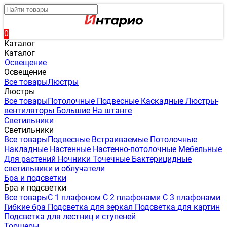
0
Каталог
Каталог
Освещение
Освещение
Все товары
Люстры
Люстры
Все товары
Потолочные
Подвесные
Каскадные
Люстры-
вентиляторы
Большие
На штанге
Светильники
Светильники
Все товары
Подвесные
Встраиваемые
Потолочные
Накладные
Настенные
Настенно-потолочные
Мебельные
Для растений
Ночники
Точечные
Бактерицидные
светильники и облучатели
Бра и подсветки
Бра и подсветки
Все товары
С 1 плафоном
С 2 плафонами
С 3 плафонами
Гибкие бра
Подсветка для зеркал
Подсветка для картин
Подсветка для лестниц и ступеней
Торшеры