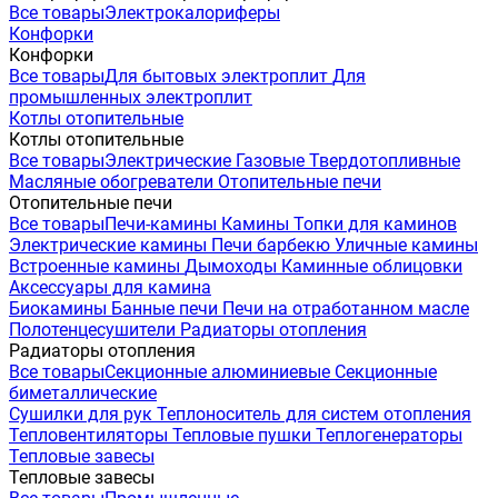
Все товары
Электрокалориферы
Конфорки
Конфорки
Все товары
Для бытовых электроплит
Для
промышленных электроплит
Котлы отопительные
Котлы отопительные
Все товары
Электрические
Газовые
Твердотопливные
Масляные обогреватели
Отопительные печи
Отопительные печи
Все товары
Печи-камины
Камины
Топки для каминов
Электрические камины
Печи барбекю
Уличные камины
Встроенные камины
Дымоходы
Каминные облицовки
Аксессуары для камина
Биокамины
Банные печи
Печи на отработанном масле
Полотенцесушители
Радиаторы отопления
Радиаторы отопления
Все товары
Секционные алюминиевые
Секционные
биметаллические
Сушилки для рук
Теплоноситель для систем отопления
Тепловентиляторы
Тепловые пушки
Теплогенераторы
Тепловые завесы
Тепловые завесы