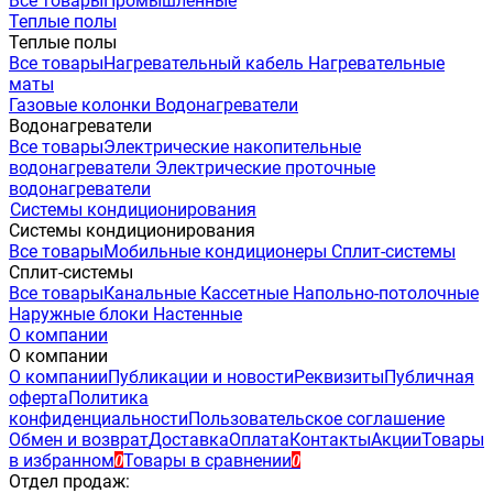
Все товары
Промышленные
Теплые полы
Теплые полы
Все товары
Нагревательный кабель
Нагревательные
маты
Газовые колонки
Водонагреватели
Водонагреватели
Все товары
Электрические накопительные
водонагреватели
Электрические проточные
водонагреватели
Системы кондиционирования
Системы кондиционирования
Все товары
Мобильные кондиционеры
Сплит-системы
Сплит-системы
Все товары
Канальные
Кассетные
Напольно-потолочные
Наружные блоки
Настенные
О компании
О компании
О компании
Публикации и новости
Реквизиты
Публичная
оферта
Политика
конфиденциальности
Пользовательское соглашение
Обмен и возврат
Доставка
Оплата
Контакты
Акции
Товары
в избранном
Товары в сравнении
0
0
Отдел продаж: