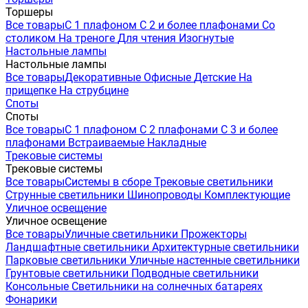
Торшеры
Все товары
С 1 плафоном
С 2 и более плафонами
Со
столиком
На треноге
Для чтения
Изогнутые
Настольные лампы
Настольные лампы
Все товары
Декоративные
Офисные
Детские
На
прищепке
На струбцине
Споты
Споты
Все товары
С 1 плафоном
С 2 плафонами
С 3 и более
плафонами
Встраиваемые
Накладные
Трековые системы
Трековые системы
Все товары
Системы в сборе
Трековые светильники
Струнные светильники
Шинопроводы
Комплектующие
Уличное освещение
Уличное освещение
Все товары
Уличные светильники
Прожекторы
Ландшафтные светильники
Архитектурные светильники
Парковые светильники
Уличные настенные светильники
Грунтовые светильники
Подводные светильники
Консольные
Светильники на солнечных батареях
Фонарики