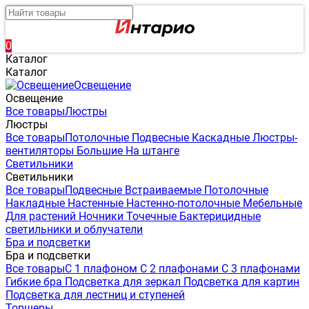
0
Каталог
Каталог
Освещение
Освещение
Все товары
Люстры
Люстры
Все товары
Потолочные
Подвесные
Каскадные
Люстры-
вентиляторы
Большие
На штанге
Светильники
Светильники
Все товары
Подвесные
Встраиваемые
Потолочные
Накладные
Настенные
Настенно-потолочные
Мебельные
Для растений
Ночники
Точечные
Бактерицидные
светильники и облучатели
Бра и подсветки
Бра и подсветки
Все товары
С 1 плафоном
С 2 плафонами
С 3 плафонами
Гибкие бра
Подсветка для зеркал
Подсветка для картин
Подсветка для лестниц и ступеней
Торшеры