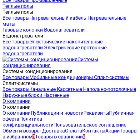
Все товары
Промышленные
Теплые полы
Теплые полы
Все товары
Нагревательный кабель
Нагревательные
маты
Газовые колонки
Водонагреватели
Водонагреватели
Все товары
Электрические накопительные
водонагреватели
Электрические проточные
водонагреватели
Системы
кондиционирования
Системы кондиционирования
Все товары
Мобильные кондиционеры
Сплит-системы
Сплит-системы
Все товары
Канальные
Кассетные
Напольно-потолочные
Наружные блоки
Настенные
О компании
О компании
О компании
Публикации и новости
Реквизиты
Публичная
оферта
Политика
конфиденциальности
Пользовательское соглашение
Обмен и возврат
Доставка
Оплата
Контакты
Акции
Товары
в избранном
Товары в сравнении
0
0