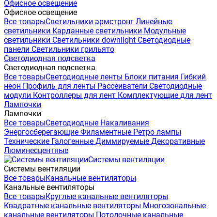
Офисное освещение
Офисное освещение
Все товары
Светильники армстронг
Линейные
светильники
Карданные светильники
Модульные
светильники
Светильники downlight
Светодиодные
панели
Светильники грильято
Светодиодная подсветка
Светодиодная подсветка
Все товары
Светодиодные ленты
Блоки питания
Гибкий
неон
Профиль для ленты
Рассеиватели
Светодиодные
модули
Контроллеры для лент
Комплектующие для лент
Лампочки
Лампочки
Все товары
Светодиодные
Накаливания
Энергосберегающие
Филаментные
Ретро лампы
Технические
Галогенные
Диммируемые
Декоративные
Люминесцентные
Системы вентиляции
Системы вентиляции
Все товары
Канальные вентиляторы
Канальные вентиляторы
Все товары
Круглые канальные вентиляторы
Квадратные канальные вентиляторы
Многозональные
канальные вентиляторы
Потолочные канальные