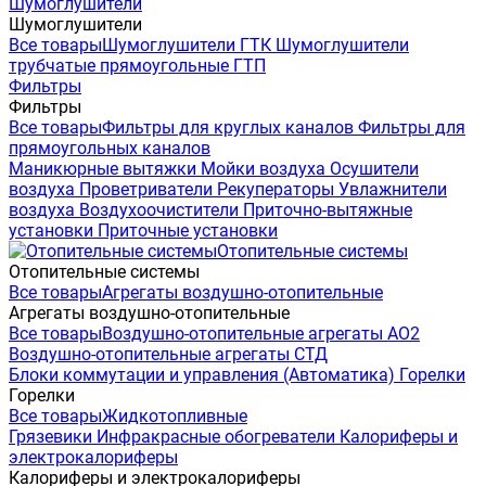
Шумоглушители
Шумоглушители
Все товары
Шумоглушители ГТК
Шумоглушители
трубчатые прямоугольные ГТП
Фильтры
Фильтры
Все товары
Фильтры для круглых каналов
Фильтры для
прямоугольных каналов
Маникюрные вытяжки
Мойки воздуха
Осушители
воздуха
Проветриватели
Рекуператоры
Увлажнители
воздуха
Воздухоочистители
Приточно-вытяжные
установки
Приточные установки
Отопительные системы
Отопительные системы
Все товары
Агрегаты воздушно-отопительные
Агрегаты воздушно-отопительные
Все товары
Воздушно-отопительные агрегаты АО2
Воздушно-отопительные агрегаты СТД
Блоки коммутации и управления (Автоматика)
Горелки
Горелки
Все товары
Жидкотопливные
Грязевики
Инфракрасные обогреватели
Калориферы и
электрокалориферы
Калориферы и электрокалориферы