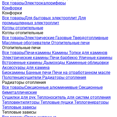
Все товары
Электрокалориферы
Конфорки
Конфорки
Все товары
Для бытовых электроплит
Для
промышленных электроплит
Котлы отопительные
Котлы отопительные
Все товары
Электрические
Газовые
Твердотопливные
Масляные обогреватели
Отопительные печи
Отопительные печи
Все товары
Печи-камины
Камины
Топки для каминов
Электрические камины
Печи барбекю
Уличные камины
Встроенные камины
Дымоходы
Каминные облицовки
Аксессуары для камина
Биокамины
Банные печи
Печи на отработанном масле
Полотенцесушители
Радиаторы отопления
Радиаторы отопления
Все товары
Секционные алюминиевые
Секционные
биметаллические
Сушилки для рук
Теплоноситель для систем отопления
Тепловентиляторы
Тепловые пушки
Теплогенераторы
Тепловые завесы
Тепловые завесы