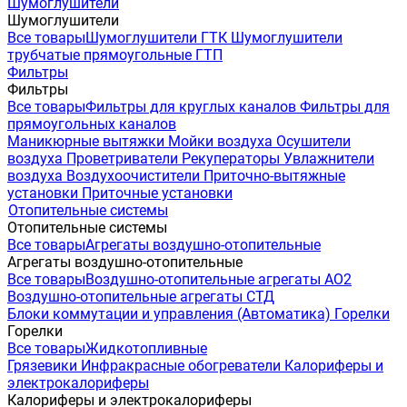
Шумоглушители
Шумоглушители
Все товары
Шумоглушители ГТК
Шумоглушители
трубчатые прямоугольные ГТП
Фильтры
Фильтры
Все товары
Фильтры для круглых каналов
Фильтры для
прямоугольных каналов
Маникюрные вытяжки
Мойки воздуха
Осушители
воздуха
Проветриватели
Рекуператоры
Увлажнители
воздуха
Воздухоочистители
Приточно-вытяжные
установки
Приточные установки
Отопительные системы
Отопительные системы
Все товары
Агрегаты воздушно-отопительные
Агрегаты воздушно-отопительные
Все товары
Воздушно-отопительные агрегаты АО2
Воздушно-отопительные агрегаты СТД
Блоки коммутации и управления (Автоматика)
Горелки
Горелки
Все товары
Жидкотопливные
Грязевики
Инфракрасные обогреватели
Калориферы и
электрокалориферы
Калориферы и электрокалориферы