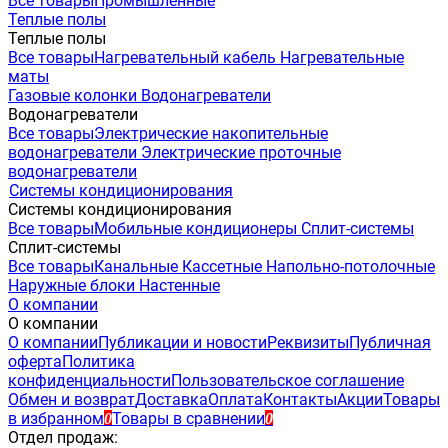
Все товары
Промышленные
Теплые полы
Теплые полы
Все товары
Нагревательный кабель
Нагревательные
маты
Газовые колонки
Водонагреватели
Водонагреватели
Все товары
Электрические накопительные
водонагреватели
Электрические проточные
водонагреватели
Системы кондиционирования
Системы кондиционирования
Все товары
Мобильные кондиционеры
Сплит-системы
Сплит-системы
Все товары
Канальные
Кассетные
Напольно-потолочные
Наружные блоки
Настенные
О компании
О компании
О компании
Публикации и новости
Реквизиты
Публичная
оферта
Политика
конфиденциальности
Пользовательское соглашение
Обмен и возврат
Доставка
Оплата
Контакты
Акции
Товары
в избранном
Товары в сравнении
0
0
Отдел продаж: