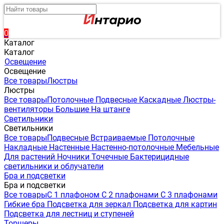
0
Каталог
Каталог
Освещение
Освещение
Все товары
Люстры
Люстры
Все товары
Потолочные
Подвесные
Каскадные
Люстры-
вентиляторы
Большие
На штанге
Светильники
Светильники
Все товары
Подвесные
Встраиваемые
Потолочные
Накладные
Настенные
Настенно-потолочные
Мебельные
Для растений
Ночники
Точечные
Бактерицидные
светильники и облучатели
Бра и подсветки
Бра и подсветки
Все товары
С 1 плафоном
С 2 плафонами
С 3 плафонами
Гибкие бра
Подсветка для зеркал
Подсветка для картин
Подсветка для лестниц и ступеней
Торшеры