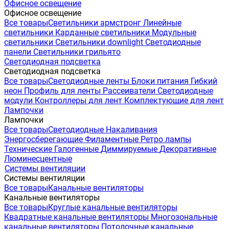
Офисное освещение
Офисное освещение
Все товары
Светильники армстронг
Линейные
светильники
Карданные светильники
Модульные
светильники
Светильники downlight
Светодиодные
панели
Светильники грильято
Светодиодная подсветка
Светодиодная подсветка
Все товары
Светодиодные ленты
Блоки питания
Гибкий
неон
Профиль для ленты
Рассеиватели
Светодиодные
модули
Контроллеры для лент
Комплектующие для лент
Лампочки
Лампочки
Все товары
Светодиодные
Накаливания
Энергосберегающие
Филаментные
Ретро лампы
Технические
Галогенные
Диммируемые
Декоративные
Люминесцентные
Системы вентиляции
Системы вентиляции
Все товары
Канальные вентиляторы
Канальные вентиляторы
Все товары
Круглые канальные вентиляторы
Квадратные канальные вентиляторы
Многозональные
канальные вентиляторы
Потолочные канальные