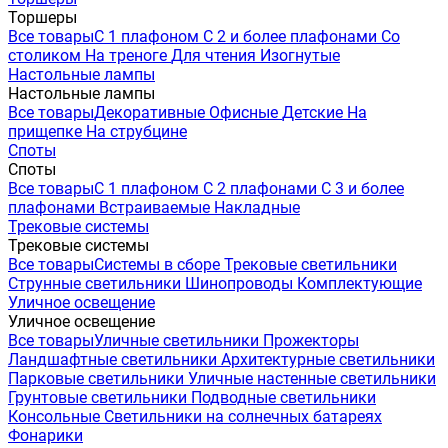
Торшеры
Все товары
С 1 плафоном
С 2 и более плафонами
Со
столиком
На треноге
Для чтения
Изогнутые
Настольные лампы
Настольные лампы
Все товары
Декоративные
Офисные
Детские
На
прищепке
На струбцине
Споты
Споты
Все товары
С 1 плафоном
С 2 плафонами
С 3 и более
плафонами
Встраиваемые
Накладные
Трековые системы
Трековые системы
Все товары
Системы в сборе
Трековые светильники
Струнные светильники
Шинопроводы
Комплектующие
Уличное освещение
Уличное освещение
Все товары
Уличные светильники
Прожекторы
Ландшафтные светильники
Архитектурные светильники
Парковые светильники
Уличные настенные светильники
Грунтовые светильники
Подводные светильники
Консольные
Светильники на солнечных батареях
Фонарики