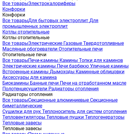
Все товары
Электрокалориферы
Конфорки
Конфорки
Все товары
Для бытовых электроплит
Для
промышленных электроплит
Котлы отопительные
Котлы отопительные
Все товары
Электрические
Газовые
Твердотопливные
Масляные обогреватели
Отопительные печи
Отопительные печи
Все товары
Печи-камины
Камины
Топки для каминов
Электрические камины
Печи барбекю
Уличные камины
Встроенные камины
Дымоходы
Каминные облицовки
Аксессуары для камина
Биокамины
Банные печи
Печи на отработанном масле
Полотенцесушители
Радиаторы отопления
Радиаторы отопления
Все товары
Секционные алюминиевые
Секционные
биметаллические
Сушилки для рук
Теплоноситель для систем отопления
Тепловентиляторы
Тепловые пушки
Теплогенераторы
Тепловые завесы
Тепловые завесы