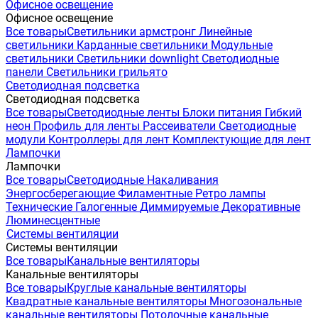
Офисное освещение
Офисное освещение
Все товары
Светильники армстронг
Линейные
светильники
Карданные светильники
Модульные
светильники
Светильники downlight
Светодиодные
панели
Светильники грильято
Светодиодная подсветка
Светодиодная подсветка
Все товары
Светодиодные ленты
Блоки питания
Гибкий
неон
Профиль для ленты
Рассеиватели
Светодиодные
модули
Контроллеры для лент
Комплектующие для лент
Лампочки
Лампочки
Все товары
Светодиодные
Накаливания
Энергосберегающие
Филаментные
Ретро лампы
Технические
Галогенные
Диммируемые
Декоративные
Люминесцентные
Системы вентиляции
Системы вентиляции
Все товары
Канальные вентиляторы
Канальные вентиляторы
Все товары
Круглые канальные вентиляторы
Квадратные канальные вентиляторы
Многозональные
канальные вентиляторы
Потолочные канальные