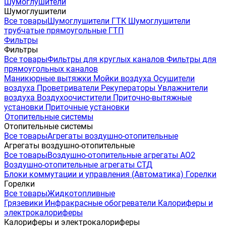
Шумоглушители
Шумоглушители
Все товары
Шумоглушители ГТК
Шумоглушители
трубчатые прямоугольные ГТП
Фильтры
Фильтры
Все товары
Фильтры для круглых каналов
Фильтры для
прямоугольных каналов
Маникюрные вытяжки
Мойки воздуха
Осушители
воздуха
Проветриватели
Рекуператоры
Увлажнители
воздуха
Воздухоочистители
Приточно-вытяжные
установки
Приточные установки
Отопительные системы
Отопительные системы
Все товары
Агрегаты воздушно-отопительные
Агрегаты воздушно-отопительные
Все товары
Воздушно-отопительные агрегаты АО2
Воздушно-отопительные агрегаты СТД
Блоки коммутации и управления (Автоматика)
Горелки
Горелки
Все товары
Жидкотопливные
Грязевики
Инфракрасные обогреватели
Калориферы и
электрокалориферы
Калориферы и электрокалориферы