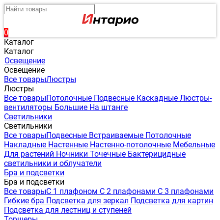
0
Каталог
Каталог
Освещение
Освещение
Все товары
Люстры
Люстры
Все товары
Потолочные
Подвесные
Каскадные
Люстры-
вентиляторы
Большие
На штанге
Светильники
Светильники
Все товары
Подвесные
Встраиваемые
Потолочные
Накладные
Настенные
Настенно-потолочные
Мебельные
Для растений
Ночники
Точечные
Бактерицидные
светильники и облучатели
Бра и подсветки
Бра и подсветки
Все товары
С 1 плафоном
С 2 плафонами
С 3 плафонами
Гибкие бра
Подсветка для зеркал
Подсветка для картин
Подсветка для лестниц и ступеней
Торшеры