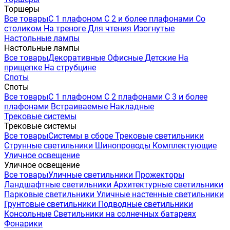
Торшеры
Все товары
С 1 плафоном
С 2 и более плафонами
Со
столиком
На треноге
Для чтения
Изогнутые
Настольные лампы
Настольные лампы
Все товары
Декоративные
Офисные
Детские
На
прищепке
На струбцине
Споты
Споты
Все товары
С 1 плафоном
С 2 плафонами
С 3 и более
плафонами
Встраиваемые
Накладные
Трековые системы
Трековые системы
Все товары
Системы в сборе
Трековые светильники
Струнные светильники
Шинопроводы
Комплектующие
Уличное освещение
Уличное освещение
Все товары
Уличные светильники
Прожекторы
Ландшафтные светильники
Архитектурные светильники
Парковые светильники
Уличные настенные светильники
Грунтовые светильники
Подводные светильники
Консольные
Светильники на солнечных батареях
Фонарики