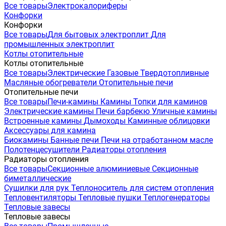
Все товары
Электрокалориферы
Конфорки
Конфорки
Все товары
Для бытовых электроплит
Для
промышленных электроплит
Котлы отопительные
Котлы отопительные
Все товары
Электрические
Газовые
Твердотопливные
Масляные обогреватели
Отопительные печи
Отопительные печи
Все товары
Печи-камины
Камины
Топки для каминов
Электрические камины
Печи барбекю
Уличные камины
Встроенные камины
Дымоходы
Каминные облицовки
Аксессуары для камина
Биокамины
Банные печи
Печи на отработанном масле
Полотенцесушители
Радиаторы отопления
Радиаторы отопления
Все товары
Секционные алюминиевые
Секционные
биметаллические
Сушилки для рук
Теплоноситель для систем отопления
Тепловентиляторы
Тепловые пушки
Теплогенераторы
Тепловые завесы
Тепловые завесы