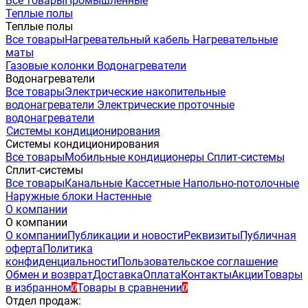
Все товары
Промышленные
Теплые полы
Теплые полы
Все товары
Нагревательный кабель
Нагревательные
маты
Газовые колонки
Водонагреватели
Водонагреватели
Все товары
Электрические накопительные
водонагреватели
Электрические проточные
водонагреватели
Системы кондиционирования
Системы кондиционирования
Все товары
Мобильные кондиционеры
Сплит-системы
Сплит-системы
Все товары
Канальные
Кассетные
Напольно-потолочные
Наружные блоки
Настенные
О компании
О компании
О компании
Публикации и новости
Реквизиты
Публичная
оферта
Политика
конфиденциальности
Пользовательское соглашение
Обмен и возврат
Доставка
Оплата
Контакты
Акции
Товары
в избранном
Товары в сравнении
0
0
Отдел продаж: