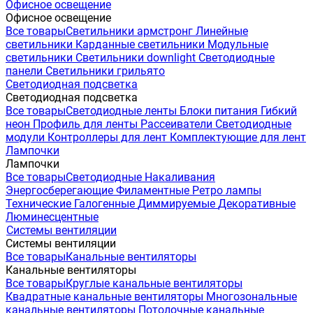
Офисное освещение
Офисное освещение
Все товары
Светильники армстронг
Линейные
светильники
Карданные светильники
Модульные
светильники
Светильники downlight
Светодиодные
панели
Светильники грильято
Светодиодная подсветка
Светодиодная подсветка
Все товары
Светодиодные ленты
Блоки питания
Гибкий
неон
Профиль для ленты
Рассеиватели
Светодиодные
модули
Контроллеры для лент
Комплектующие для лент
Лампочки
Лампочки
Все товары
Светодиодные
Накаливания
Энергосберегающие
Филаментные
Ретро лампы
Технические
Галогенные
Диммируемые
Декоративные
Люминесцентные
Системы вентиляции
Системы вентиляции
Все товары
Канальные вентиляторы
Канальные вентиляторы
Все товары
Круглые канальные вентиляторы
Квадратные канальные вентиляторы
Многозональные
канальные вентиляторы
Потолочные канальные