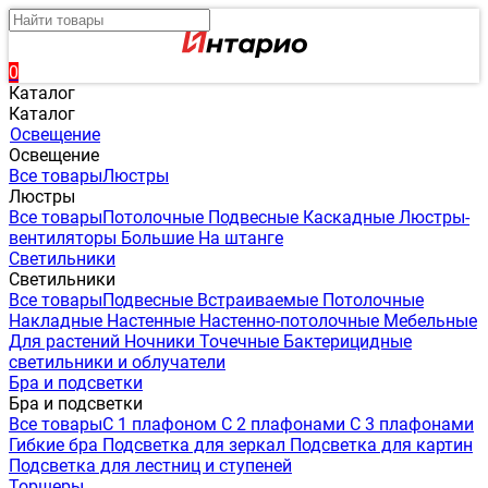
0
Каталог
Каталог
Освещение
Освещение
Все товары
Люстры
Люстры
Все товары
Потолочные
Подвесные
Каскадные
Люстры-
вентиляторы
Большие
На штанге
Светильники
Светильники
Все товары
Подвесные
Встраиваемые
Потолочные
Накладные
Настенные
Настенно-потолочные
Мебельные
Для растений
Ночники
Точечные
Бактерицидные
светильники и облучатели
Бра и подсветки
Бра и подсветки
Все товары
С 1 плафоном
С 2 плафонами
С 3 плафонами
Гибкие бра
Подсветка для зеркал
Подсветка для картин
Подсветка для лестниц и ступеней
Торшеры