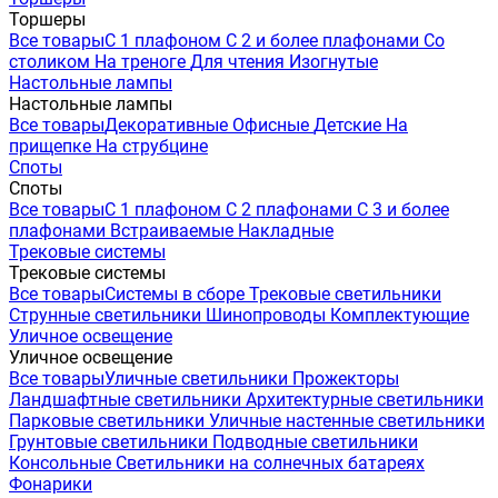
Торшеры
Все товары
С 1 плафоном
С 2 и более плафонами
Со
столиком
На треноге
Для чтения
Изогнутые
Настольные лампы
Настольные лампы
Все товары
Декоративные
Офисные
Детские
На
прищепке
На струбцине
Споты
Споты
Все товары
С 1 плафоном
С 2 плафонами
С 3 и более
плафонами
Встраиваемые
Накладные
Трековые системы
Трековые системы
Все товары
Системы в сборе
Трековые светильники
Струнные светильники
Шинопроводы
Комплектующие
Уличное освещение
Уличное освещение
Все товары
Уличные светильники
Прожекторы
Ландшафтные светильники
Архитектурные светильники
Парковые светильники
Уличные настенные светильники
Грунтовые светильники
Подводные светильники
Консольные
Светильники на солнечных батареях
Фонарики