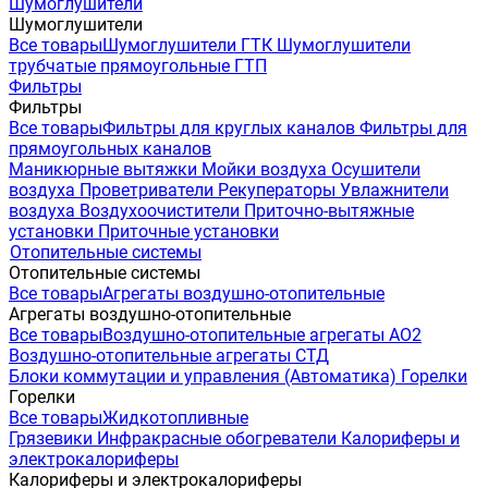
Шумоглушители
Шумоглушители
Все товары
Шумоглушители ГТК
Шумоглушители
трубчатые прямоугольные ГТП
Фильтры
Фильтры
Все товары
Фильтры для круглых каналов
Фильтры для
прямоугольных каналов
Маникюрные вытяжки
Мойки воздуха
Осушители
воздуха
Проветриватели
Рекуператоры
Увлажнители
воздуха
Воздухоочистители
Приточно-вытяжные
установки
Приточные установки
Отопительные системы
Отопительные системы
Все товары
Агрегаты воздушно-отопительные
Агрегаты воздушно-отопительные
Все товары
Воздушно-отопительные агрегаты АО2
Воздушно-отопительные агрегаты СТД
Блоки коммутации и управления (Автоматика)
Горелки
Горелки
Все товары
Жидкотопливные
Грязевики
Инфракрасные обогреватели
Калориферы и
электрокалориферы
Калориферы и электрокалориферы