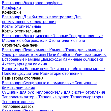
Все товары
Электрокалориферы
Конфорки
Конфорки
Все товары
Для бытовых электроплит
Для
промышленных электроплит
Котлы отопительные
Котлы отопительные
Все товары
Электрические
Газовые
Твердотопливные
Масляные обогреватели
Отопительные печи
Отопительные печи
Все товары
Печи-камины
Камины
Топки для каминов
Электрические камины
Печи барбекю
Уличные камины
Встроенные камины
Дымоходы
Каминные облицовки
Аксессуары для камина
Биокамины
Банные печи
Печи на отработанном масле
Полотенцесушители
Радиаторы отопления
Радиаторы отопления
Все товары
Секционные алюминиевые
Секционные
биметаллические
Сушилки для рук
Теплоноситель для систем отопления
Тепловентиляторы
Тепловые пушки
Теплогенераторы
Тепловые завесы
Тепловые завесы