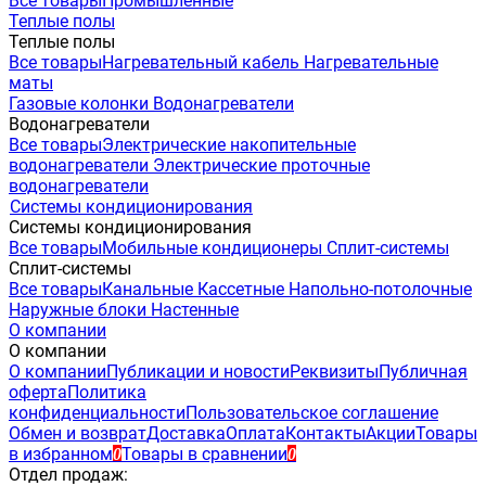
Все товары
Промышленные
Теплые полы
Теплые полы
Все товары
Нагревательный кабель
Нагревательные
маты
Газовые колонки
Водонагреватели
Водонагреватели
Все товары
Электрические накопительные
водонагреватели
Электрические проточные
водонагреватели
Системы кондиционирования
Системы кондиционирования
Все товары
Мобильные кондиционеры
Сплит-системы
Сплит-системы
Все товары
Канальные
Кассетные
Напольно-потолочные
Наружные блоки
Настенные
О компании
О компании
О компании
Публикации и новости
Реквизиты
Публичная
оферта
Политика
конфиденциальности
Пользовательское соглашение
Обмен и возврат
Доставка
Оплата
Контакты
Акции
Товары
в избранном
Товары в сравнении
0
0
Отдел продаж: