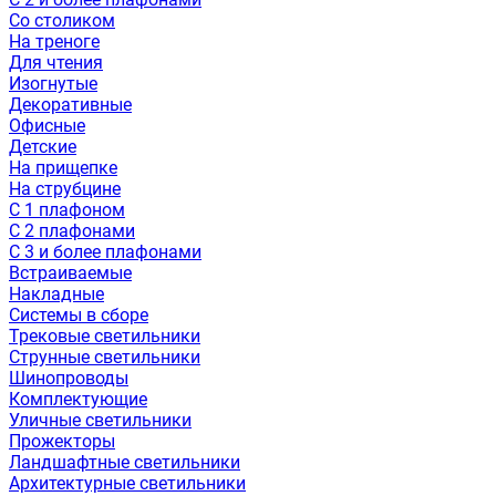
Со столиком
На треноге
Для чтения
Изогнутые
Декоративные
Офисные
Детские
На прищепке
На струбцине
С 1 плафоном
С 2 плафонами
С 3 и более плафонами
Встраиваемые
Накладные
Системы в сборе
Трековые светильники
Струнные светильники
Шинопроводы
Комплектующие
Уличные светильники
Прожекторы
Ландшафтные светильники
Архитектурные светильники