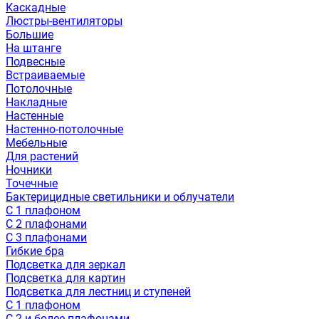
Каскадные
Люстры-вентиляторы
Большие
На штанге
Подвесные
Встраиваемые
Потолочные
Накладные
Настенные
Настенно-потолочные
Мебельные
Для растений
Ночники
Точечные
Бактерицидные светильники и облучатели
С 1 плафоном
С 2 плафонами
С 3 плафонами
Гибкие бра
Подсветка для зеркал
Подсветка для картин
Подсветка для лестниц и ступеней
С 1 плафоном
С 2 и более плафонами