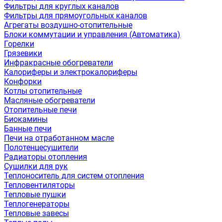
Фильтры для круглых каналов
Фильтры для прямоугольных каналов
Агрегаты воздушно-отопительные
Блоки коммутации и управления (Автоматика)
Горелки
Грязевики
Инфракрасные обогреватели
Калориферы и электрокалориферы
Конфорки
Котлы отопительные
Масляные обогреватели
Отопительные печи
Биокамины
Банные печи
Печи на отработанном масле
Полотенцесушители
Радиаторы отопления
Сушилки для рук
Теплоноситель для систем отопления
Тепловентиляторы
Тепловые пушки
Теплогенераторы
Тепловые завесы