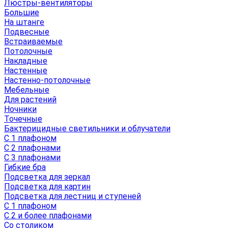
Люстры-вентиляторы
Большие
На штанге
Подвесные
Встраиваемые
Потолочные
Накладные
Настенные
Настенно-потолочные
Мебельные
Для растений
Ночники
Точечные
Бактерицидные светильники и облучатели
С 1 плафоном
С 2 плафонами
С 3 плафонами
Гибкие бра
Подсветка для зеркал
Подсветка для картин
Подсветка для лестниц и ступеней
С 1 плафоном
С 2 и более плафонами
Со столиком