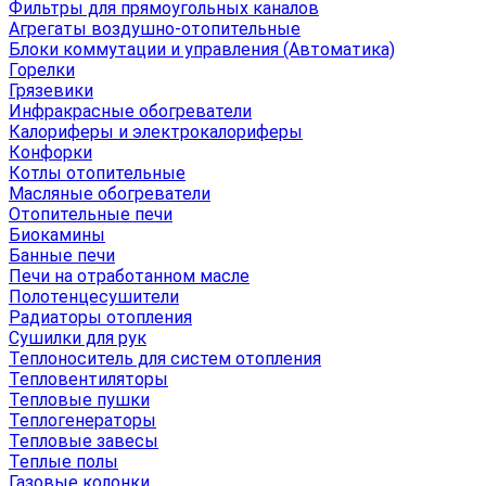
Фильтры для прямоугольных каналов
Агрегаты воздушно-отопительные
Блоки коммутации и управления (Автоматика)
Горелки
Грязевики
Инфракрасные обогреватели
Калориферы и электрокалориферы
Конфорки
Котлы отопительные
Масляные обогреватели
Отопительные печи
Биокамины
Банные печи
Печи на отработанном масле
Полотенцесушители
Радиаторы отопления
Сушилки для рук
Теплоноситель для систем отопления
Тепловентиляторы
Тепловые пушки
Теплогенераторы
Тепловые завесы
Теплые полы
Газовые колонки