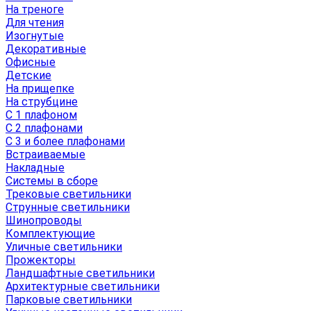
На треноге
Для чтения
Изогнутые
Декоративные
Офисные
Детские
На прищепке
На струбцине
С 1 плафоном
С 2 плафонами
С 3 и более плафонами
Встраиваемые
Накладные
Системы в сборе
Трековые светильники
Струнные светильники
Шинопроводы
Комплектующие
Уличные светильники
Прожекторы
Ландшафтные светильники
Архитектурные светильники
Парковые светильники