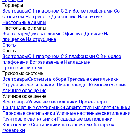
Торшеры
Все товары
С 1 плафоном
С 2 и более плафонами
Со
столиком
На треноге
Для чтения
Изогнутые
Настольные лампы
Настольные лампы
Все товары
Декоративные
Офисные
Детские
На
прищепке
На струбцине
Споты
Споты
Все товары
С 1 плафоном
С 2 плафонами
С 3 и более
плафонами
Встраиваемые
Накладные
Трековые системы
Трековые системы
Все товары
Системы в сборе
Трековые светильники
Струнные светильники
Шинопроводы
Комплектующие
Уличное освещение
Уличное освещение
Все товары
Уличные светильники
Прожекторы
Ландшафтные светильники
Архитектурные светильники
Парковые светильники
Уличные настенные светильники
Грунтовые светильники
Подводные светильники
Консольные
Светильники на солнечных батареях
Фонарики