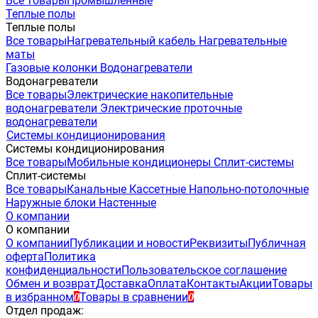
Все товары
Промышленные
Теплые полы
Теплые полы
Все товары
Нагревательный кабель
Нагревательные
маты
Газовые колонки
Водонагреватели
Водонагреватели
Все товары
Электрические накопительные
водонагреватели
Электрические проточные
водонагреватели
Системы кондиционирования
Системы кондиционирования
Все товары
Мобильные кондиционеры
Сплит-системы
Сплит-системы
Все товары
Канальные
Кассетные
Напольно-потолочные
Наружные блоки
Настенные
О компании
О компании
О компании
Публикации и новости
Реквизиты
Публичная
оферта
Политика
конфиденциальности
Пользовательское соглашение
Обмен и возврат
Доставка
Оплата
Контакты
Акции
Товары
в избранном
Товары в сравнении
0
0
Отдел продаж: