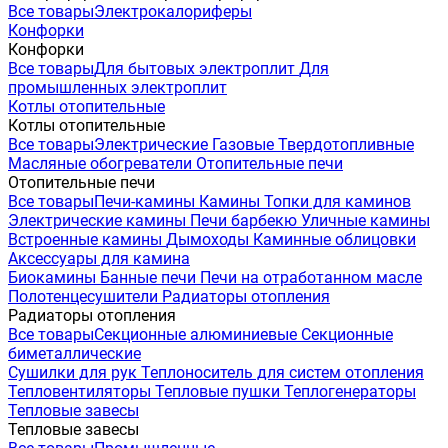
Все товары
Электрокалориферы
Конфорки
Конфорки
Все товары
Для бытовых электроплит
Для
промышленных электроплит
Котлы отопительные
Котлы отопительные
Все товары
Электрические
Газовые
Твердотопливные
Масляные обогреватели
Отопительные печи
Отопительные печи
Все товары
Печи-камины
Камины
Топки для каминов
Электрические камины
Печи барбекю
Уличные камины
Встроенные камины
Дымоходы
Каминные облицовки
Аксессуары для камина
Биокамины
Банные печи
Печи на отработанном масле
Полотенцесушители
Радиаторы отопления
Радиаторы отопления
Все товары
Секционные алюминиевые
Секционные
биметаллические
Сушилки для рук
Теплоноситель для систем отопления
Тепловентиляторы
Тепловые пушки
Теплогенераторы
Тепловые завесы
Тепловые завесы