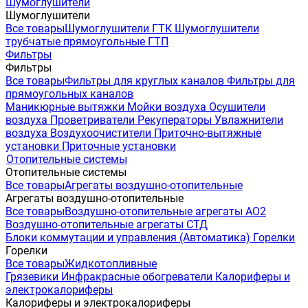
Шумоглушители
Шумоглушители
Все товары
Шумоглушители ГТК
Шумоглушители
трубчатые прямоугольные ГТП
Фильтры
Фильтры
Все товары
Фильтры для круглых каналов
Фильтры для
прямоугольных каналов
Маникюрные вытяжки
Мойки воздуха
Осушители
воздуха
Проветриватели
Рекуператоры
Увлажнители
воздуха
Воздухоочистители
Приточно-вытяжные
установки
Приточные установки
Отопительные системы
Отопительные системы
Все товары
Агрегаты воздушно-отопительные
Агрегаты воздушно-отопительные
Все товары
Воздушно-отопительные агрегаты АО2
Воздушно-отопительные агрегаты СТД
Блоки коммутации и управления (Автоматика)
Горелки
Горелки
Все товары
Жидкотопливные
Грязевики
Инфракрасные обогреватели
Калориферы и
электрокалориферы
Калориферы и электрокалориферы