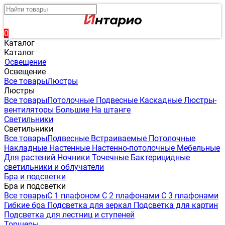
0
Каталог
Каталог
Освещение
Освещение
Все товары
Люстры
Люстры
Все товары
Потолочные
Подвесные
Каскадные
Люстры-
вентиляторы
Большие
На штанге
Светильники
Светильники
Все товары
Подвесные
Встраиваемые
Потолочные
Накладные
Настенные
Настенно-потолочные
Мебельные
Для растений
Ночники
Точечные
Бактерицидные
светильники и облучатели
Бра и подсветки
Бра и подсветки
Все товары
С 1 плафоном
С 2 плафонами
С 3 плафонами
Гибкие бра
Подсветка для зеркал
Подсветка для картин
Подсветка для лестниц и ступеней
Торшеры