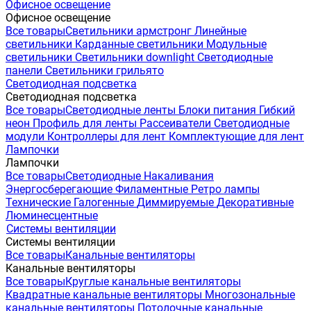
Офисное освещение
Офисное освещение
Все товары
Светильники армстронг
Линейные
светильники
Карданные светильники
Модульные
светильники
Светильники downlight
Светодиодные
панели
Светильники грильято
Светодиодная подсветка
Светодиодная подсветка
Все товары
Светодиодные ленты
Блоки питания
Гибкий
неон
Профиль для ленты
Рассеиватели
Светодиодные
модули
Контроллеры для лент
Комплектующие для лент
Лампочки
Лампочки
Все товары
Светодиодные
Накаливания
Энергосберегающие
Филаментные
Ретро лампы
Технические
Галогенные
Диммируемые
Декоративные
Люминесцентные
Системы вентиляции
Системы вентиляции
Все товары
Канальные вентиляторы
Канальные вентиляторы
Все товары
Круглые канальные вентиляторы
Квадратные канальные вентиляторы
Многозональные
канальные вентиляторы
Потолочные канальные