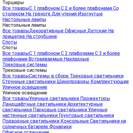
Торшеры
Все товары
С 1 плафоном
С 2 и более плафонами
Со
столиком
На треноге
Для чтения
Изогнутые
Настольные лампы
Настольные лампы
Все товары
Декоративные
Офисные
Детские
На
прищепке
На струбцине
Споты
Споты
Все товары
С 1 плафоном
С 2 плафонами
С 3 и более
плафонами
Встраиваемые
Накладные
Трековые системы
Трековые системы
Все товары
Системы в сборе
Трековые светильники
Струнные светильники
Шинопроводы
Комплектующие
Уличное освещение
Уличное освещение
Все товары
Уличные светильники
Прожекторы
Ландшафтные светильники
Архитектурные
светильники
Парковые светильники
Уличные
настенные светильники
Грунтовые светильники
Подводные светильники
Консольные
Светильники на
солнечных батареях
Фонарики
Офисное освещение