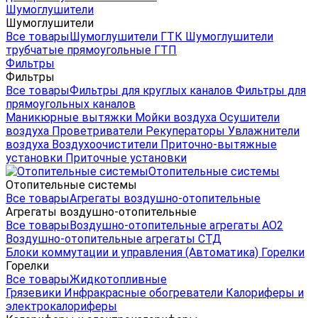
Шумоглушители
Шумоглушители
Все товары
Шумоглушители ГТК
Шумоглушители
трубчатые прямоугольные ГТП
Фильтры
Фильтры
Все товары
Фильтры для круглых каналов
Фильтры для
прямоугольных каналов
Маникюрные вытяжки
Мойки воздуха
Осушители
воздуха
Проветриватели
Рекуператоры
Увлажнители
воздуха
Воздухоочистители
Приточно-вытяжные
установки
Приточные установки
Отопительные системы
Отопительные системы
Все товары
Агрегаты воздушно-отопительные
Агрегаты воздушно-отопительные
Все товары
Воздушно-отопительные агрегаты АО2
Воздушно-отопительные агрегаты СТД
Блоки коммутации и управления (Автоматика)
Горелки
Горелки
Все товары
Жидкотопливные
Грязевики
Инфракрасные обогреватели
Калориферы и
электрокалориферы