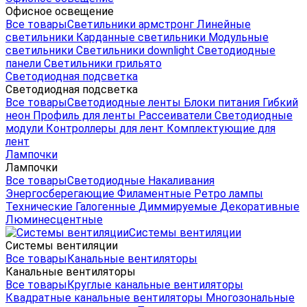
Офисное освещение
Все товары
Светильники армстронг
Линейные
светильники
Карданные светильники
Модульные
светильники
Светильники downlight
Светодиодные
панели
Светильники грильято
Светодиодная подсветка
Светодиодная подсветка
Все товары
Светодиодные ленты
Блоки питания
Гибкий
неон
Профиль для ленты
Рассеиватели
Светодиодные
модули
Контроллеры для лент
Комплектующие для
лент
Лампочки
Лампочки
Все товары
Светодиодные
Накаливания
Энергосберегающие
Филаментные
Ретро лампы
Технические
Галогенные
Диммируемые
Декоративные
Люминесцентные
Системы вентиляции
Системы вентиляции
Все товары
Канальные вентиляторы
Канальные вентиляторы
Все товары
Круглые канальные вентиляторы
Квадратные канальные вентиляторы
Многозональные