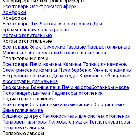
Калориферы и электрокалориферы
Все товары
Электрокалориферы
Конфорки
Конфорки
Все товары
Для бытовых электроплит
Для
промышленных электроплит
Котлы отопительные
Котлы отопительные
Все товары
Электрические
Газовые
Твердотопливные
Масляные обогреватели
Отопительные печи
Отопительные печи
Все товары
Печи-камины
Камины
Топки для каминов
Электрические камины
Печи барбекю
Уличные камины
Встроенные камины
Дымоходы
Каминные облицовки
Аксессуары для камина
Биокамины
Банные печи
Печи на отработанном масле
Полотенцесушители
Радиаторы отопления
Радиаторы отопления
Все товары
Секционные алюминиевые
Секционные
биметаллические
Сушилки для рук
Теплоноситель для систем отопления
Тепловентиляторы
Тепловые пушки
Теплогенераторы
Тепловые завесы
Тепловые завесы