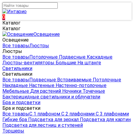
0
Каталог
Каталог
Освещение
Освещение
Все товары
Люстры
Люстры
Все товары
Потолочные
Подвесные
Каскадные
Люстры-вентиляторы
Большие
На штанге
Светильники
Светильники
Все товары
Подвесные
Встраиваемые
Потолочные
Накладные
Настенные
Настенно-потолочные
Мебельные
Для растений
Ночники
Точечные
Бактерицидные светильники и облучатели
Бра и подсветки
Бра и подсветки
Все товары
С 1 плафоном
С 2 плафонами
С 3 плафонами
Гибкие бра
Подсветка для зеркал
Подсветка для картин
Подсветка для лестниц и ступеней
Торшеры