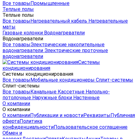
Все товары
Промышленные
Теплые полы
Теплые полы
Все товары
Нагревательный кабель
Нагревательные
маты
Газовые колонки
Водонагреватели
Водонагреватели
Все товары
Электрические накопительные
водонагреватели
Электрические проточные
водонагреватели
Системы
кондиционирования
Системы кондиционирования
Все товары
Мобильные кондиционеры
Сплит-системы
Сплит-системы
Все товары
Канальные
Кассетные
Напольно-
потолочные
Наружные блоки
Настенные
О компании
О компании
О компании
Публикации и новости
Реквизиты
Публичная
оферта
Политика
конфиденциальности
Пользовательское соглашение
Обмен и
возврат
Доставка
Оплата
Контакты
Акции
Товары в