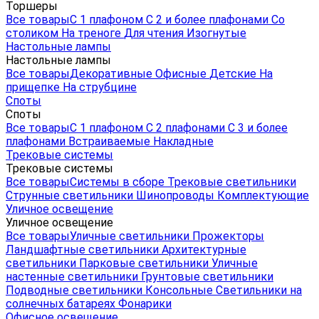
Торшеры
Все товары
С 1 плафоном
С 2 и более плафонами
Со
столиком
На треноге
Для чтения
Изогнутые
Настольные лампы
Настольные лампы
Все товары
Декоративные
Офисные
Детские
На
прищепке
На струбцине
Споты
Споты
Все товары
С 1 плафоном
С 2 плафонами
С 3 и более
плафонами
Встраиваемые
Накладные
Трековые системы
Трековые системы
Все товары
Системы в сборе
Трековые светильники
Струнные светильники
Шинопроводы
Комплектующие
Уличное освещение
Уличное освещение
Все товары
Уличные светильники
Прожекторы
Ландшафтные светильники
Архитектурные
светильники
Парковые светильники
Уличные
настенные светильники
Грунтовые светильники
Подводные светильники
Консольные
Светильники на
солнечных батареях
Фонарики
Офисное освещение