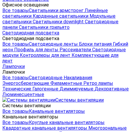
Офисное освещение
Все товары
Светильники армстронг
Линейные
светильники
Карданные светильники
Модульные
светильники
Светильники downlight
Светодиодные
панели
Светильники грильято
Светодиодная подсветка
Светодиодная подсветка
Все товары
Светодиодные ленты
Блоки питания
Гибкий
неон
Профиль для ленты
Рассеиватели
Светодиодные
модули
Контроллеры для лент
Комплектующие для
лент
Лампочки
Лампочки
Все товары
Светодиодные
Накаливания
Энергосберегающие
Филаментные
Ретро лампы
Технические
Галогенные
Диммируемые
Декоративные
Люминесцентные
Системы вентиляции
Системы вентиляции
Все товары
Канальные вентиляторы
Канальные вентиляторы
Все товары
Круглые канальные вентиляторы
Квадратные канальные вентиляторы
Многозональные