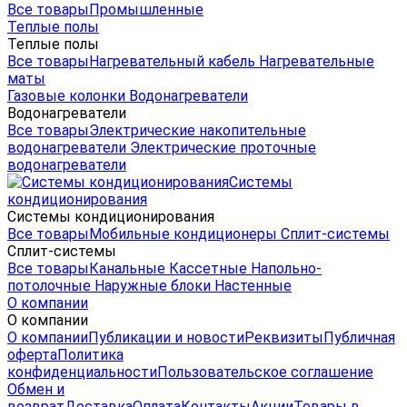
Все товары
Промышленные
Теплые полы
Теплые полы
Все товары
Нагревательный кабель
Нагревательные
маты
Газовые колонки
Водонагреватели
Водонагреватели
Все товары
Электрические накопительные
водонагреватели
Электрические проточные
водонагреватели
Системы
кондиционирования
Системы кондиционирования
Все товары
Мобильные кондиционеры
Сплит-системы
Сплит-системы
Все товары
Канальные
Кассетные
Напольно-
потолочные
Наружные блоки
Настенные
О компании
О компании
О компании
Публикации и новости
Реквизиты
Публичная
оферта
Политика
конфиденциальности
Пользовательское соглашение
Обмен и
возврат
Доставка
Оплата
Контакты
Акции
Товары в