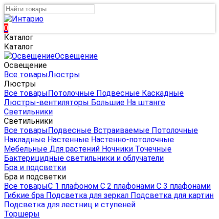
0
Каталог
Каталог
Освещение
Освещение
Все товары
Люстры
Люстры
Все товары
Потолочные
Подвесные
Каскадные
Люстры-вентиляторы
Большие
На штанге
Светильники
Светильники
Все товары
Подвесные
Встраиваемые
Потолочные
Накладные
Настенные
Настенно-потолочные
Мебельные
Для растений
Ночники
Точечные
Бактерицидные светильники и облучатели
Бра и подсветки
Бра и подсветки
Все товары
С 1 плафоном
С 2 плафонами
С 3 плафонами
Гибкие бра
Подсветка для зеркал
Подсветка для картин
Подсветка для лестниц и ступеней
Торшеры