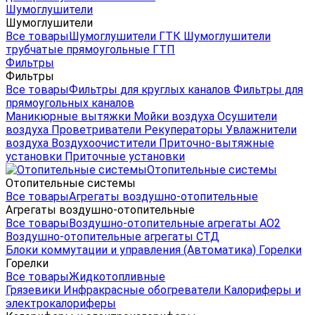
Шумоглушители
Шумоглушители
Все товары
Шумоглушители ГТК
Шумоглушители
трубчатые прямоугольные ГТП
Фильтры
Фильтры
Все товары
Фильтры для круглых каналов
Фильтры для
прямоугольных каналов
Маникюрные вытяжки
Мойки воздуха
Осушители
воздуха
Проветриватели
Рекуператоры
Увлажнители
воздуха
Воздухоочистители
Приточно-вытяжные
установки
Приточные установки
Отопительные системы
Отопительные системы
Все товары
Агрегаты воздушно-отопительные
Агрегаты воздушно-отопительные
Все товары
Воздушно-отопительные агрегаты АО2
Воздушно-отопительные агрегаты СТД
Блоки коммутации и управления (Автоматика)
Горелки
Горелки
Все товары
Жидкотопливные
Грязевики
Инфракрасные обогреватели
Калориферы и
электрокалориферы