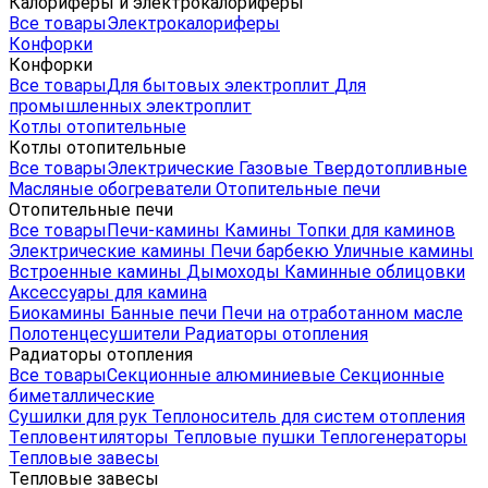
Калориферы и электрокалориферы
Все товары
Электрокалориферы
Конфорки
Конфорки
Все товары
Для бытовых электроплит
Для
промышленных электроплит
Котлы отопительные
Котлы отопительные
Все товары
Электрические
Газовые
Твердотопливные
Масляные обогреватели
Отопительные печи
Отопительные печи
Все товары
Печи-камины
Камины
Топки для каминов
Электрические камины
Печи барбекю
Уличные камины
Встроенные камины
Дымоходы
Каминные облицовки
Аксессуары для камина
Биокамины
Банные печи
Печи на отработанном масле
Полотенцесушители
Радиаторы отопления
Радиаторы отопления
Все товары
Секционные алюминиевые
Секционные
биметаллические
Сушилки для рук
Теплоноситель для систем отопления
Тепловентиляторы
Тепловые пушки
Теплогенераторы
Тепловые завесы
Тепловые завесы