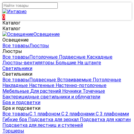
0
Каталог
Каталог
Освещение
Освещение
Все товары
Люстры
Люстры
Все товары
Потолочные
Подвесные
Каскадные
Люстры-вентиляторы
Большие
На штанге
Светильники
Светильники
Все товары
Подвесные
Встраиваемые
Потолочные
Накладные
Настенные
Настенно-потолочные
Мебельные
Для растений
Ночники
Точечные
Бактерицидные светильники и облучатели
Бра и подсветки
Бра и подсветки
Все товары
С 1 плафоном
С 2 плафонами
С 3 плафонами
Гибкие бра
Подсветка для зеркал
Подсветка для картин
Подсветка для лестниц и ступеней
Торшеры