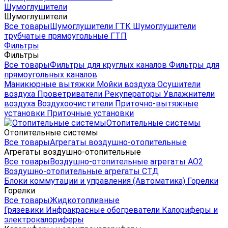
Шумоглушители
Шумоглушители
Все товары
Шумоглушители ГТК
Шумоглушители
трубчатые прямоугольные ГТП
Фильтры
Фильтры
Все товары
Фильтры для круглых каналов
Фильтры для
прямоугольных каналов
Маникюрные вытяжки
Мойки воздуха
Осушители
воздуха
Проветриватели
Рекуператоры
Увлажнители
воздуха
Воздухоочистители
Приточно-вытяжные
установки
Приточные установки
Отопительные системы
Отопительные системы
Все товары
Агрегаты воздушно-отопительные
Агрегаты воздушно-отопительные
Все товары
Воздушно-отопительные агрегаты АО2
Воздушно-отопительные агрегаты СТД
Блоки коммутации и управления (Автоматика)
Горелки
Горелки
Все товары
Жидкотопливные
Грязевики
Инфракрасные обогреватели
Калориферы и
электрокалориферы