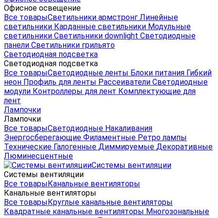
Офисное освещение
Все товары
Светильники армстронг
Линейные
светильники
Карданные светильники
Модульные
светильники
Светильники downlight
Светодиодные
панели
Светильники грильято
Светодиодная подсветка
Светодиодная подсветка
Все товары
Светодиодные ленты
Блоки питания
Гибкий
неон
Профиль для ленты
Рассеиватели
Светодиодные
модули
Контроллеры для лент
Комплектующие для
лент
Лампочки
Лампочки
Все товары
Светодиодные
Накаливания
Энергосберегающие
Филаментные
Ретро лампы
Технические
Галогенные
Диммируемые
Декоративные
Люминесцентные
Системы вентиляции
Системы вентиляции
Все товары
Канальные вентиляторы
Канальные вентиляторы
Все товары
Круглые канальные вентиляторы
Квадратные канальные вентиляторы
Многозональные