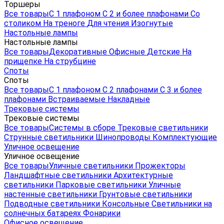
Торшеры
Все товары
С 1 плафоном
С 2 и более плафонами
Со
столиком
На треноге
Для чтения
Изогнутые
Настольные лампы
Настольные лампы
Все товары
Декоративные
Офисные
Детские
На
прищепке
На струбцине
Споты
Споты
Все товары
С 1 плафоном
С 2 плафонами
С 3 и более
плафонами
Встраиваемые
Накладные
Трековые системы
Трековые системы
Все товары
Системы в сборе
Трековые светильники
Струнные светильники
Шинопроводы
Комплектующие
Уличное освещение
Уличное освещение
Все товары
Уличные светильники
Прожекторы
Ландшафтные светильники
Архитектурные
светильники
Парковые светильники
Уличные
настенные светильники
Грунтовые светильники
Подводные светильники
Консольные
Светильники на
солнечных батареях
Фонарики
Офисное освещение