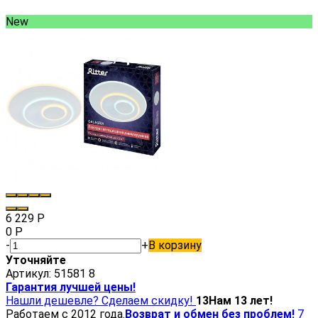
New
6 229
Р
0
Р
-
+
В корзину
Уточняйте
Артикул:
51581 8
Гарантия лучшей цены!
Нашли дешевле? Сделаем скидку!
13
Нам 13 лет!
Работаем с 2012 года.
Возврат и обмен без проблем!
7