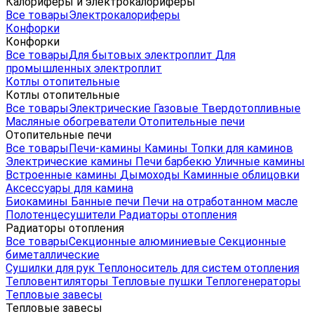
Калориферы и электрокалориферы
Все товары
Электрокалориферы
Конфорки
Конфорки
Все товары
Для бытовых электроплит
Для
промышленных электроплит
Котлы отопительные
Котлы отопительные
Все товары
Электрические
Газовые
Твердотопливные
Масляные обогреватели
Отопительные печи
Отопительные печи
Все товары
Печи-камины
Камины
Топки для каминов
Электрические камины
Печи барбекю
Уличные камины
Встроенные камины
Дымоходы
Каминные облицовки
Аксессуары для камина
Биокамины
Банные печи
Печи на отработанном масле
Полотенцесушители
Радиаторы отопления
Радиаторы отопления
Все товары
Секционные алюминиевые
Секционные
биметаллические
Сушилки для рук
Теплоноситель для систем отопления
Тепловентиляторы
Тепловые пушки
Теплогенераторы
Тепловые завесы
Тепловые завесы