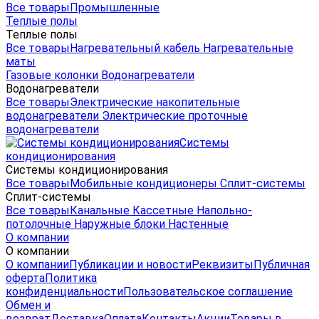
Все товары
Промышленные
Теплые полы
Теплые полы
Все товары
Нагревательный кабель
Нагревательные
маты
Газовые колонки
Водонагреватели
Водонагреватели
Все товары
Электрические накопительные
водонагреватели
Электрические проточные
водонагреватели
Системы
кондиционирования
Системы кондиционирования
Все товары
Мобильные кондиционеры
Сплит-системы
Сплит-системы
Все товары
Канальные
Кассетные
Напольно-
потолочные
Наружные блоки
Настенные
О компании
О компании
О компании
Публикации и новости
Реквизиты
Публичная
оферта
Политика
конфиденциальности
Пользовательское соглашение
Обмен и
возврат
Доставка
Оплата
Контакты
Акции
Товары в