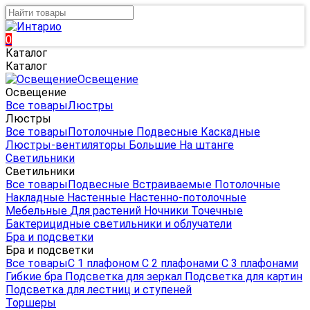
0
Каталог
Каталог
Освещение
Освещение
Все товары
Люстры
Люстры
Все товары
Потолочные
Подвесные
Каскадные
Люстры-вентиляторы
Большие
На штанге
Светильники
Светильники
Все товары
Подвесные
Встраиваемые
Потолочные
Накладные
Настенные
Настенно-потолочные
Мебельные
Для растений
Ночники
Точечные
Бактерицидные светильники и облучатели
Бра и подсветки
Бра и подсветки
Все товары
С 1 плафоном
С 2 плафонами
С 3 плафонами
Гибкие бра
Подсветка для зеркал
Подсветка для картин
Подсветка для лестниц и ступеней
Торшеры