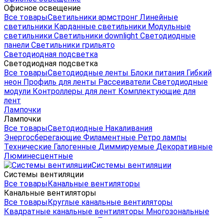
Офисное освещение
Все товары
Светильники армстронг
Линейные
светильники
Карданные светильники
Модульные
светильники
Светильники downlight
Светодиодные
панели
Светильники грильято
Светодиодная подсветка
Светодиодная подсветка
Все товары
Светодиодные ленты
Блоки питания
Гибкий
неон
Профиль для ленты
Рассеиватели
Светодиодные
модули
Контроллеры для лент
Комплектующие для
лент
Лампочки
Лампочки
Все товары
Светодиодные
Накаливания
Энергосберегающие
Филаментные
Ретро лампы
Технические
Галогенные
Диммируемые
Декоративные
Люминесцентные
Системы вентиляции
Системы вентиляции
Все товары
Канальные вентиляторы
Канальные вентиляторы
Все товары
Круглые канальные вентиляторы
Квадратные канальные вентиляторы
Многозональные