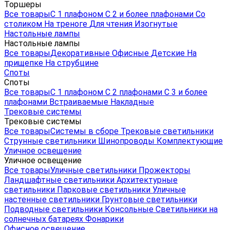
Торшеры
Все товары
С 1 плафоном
С 2 и более плафонами
Со
столиком
На треноге
Для чтения
Изогнутые
Настольные лампы
Настольные лампы
Все товары
Декоративные
Офисные
Детские
На
прищепке
На струбцине
Споты
Споты
Все товары
С 1 плафоном
С 2 плафонами
С 3 и более
плафонами
Встраиваемые
Накладные
Трековые системы
Трековые системы
Все товары
Системы в сборе
Трековые светильники
Струнные светильники
Шинопроводы
Комплектующие
Уличное освещение
Уличное освещение
Все товары
Уличные светильники
Прожекторы
Ландшафтные светильники
Архитектурные
светильники
Парковые светильники
Уличные
настенные светильники
Грунтовые светильники
Подводные светильники
Консольные
Светильники на
солнечных батареях
Фонарики
Офисное освещение