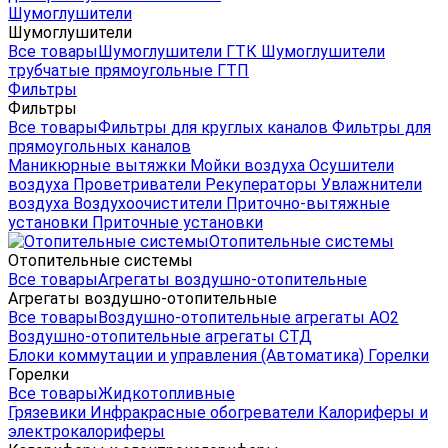
Шумоглушители
Шумоглушители
Все товары
Шумоглушители ГТК
Шумоглушители
трубчатые прямоугольные ГТП
Фильтры
Фильтры
Все товары
Фильтры для круглых каналов
Фильтры для
прямоугольных каналов
Маникюрные вытяжки
Мойки воздуха
Осушители
воздуха
Проветриватели
Рекуператоры
Увлажнители
воздуха
Воздухоочистители
Приточно-вытяжные
установки
Приточные установки
Отопительные системы
Отопительные системы
Все товары
Агрегаты воздушно-отопительные
Агрегаты воздушно-отопительные
Все товары
Воздушно-отопительные агрегаты АО2
Воздушно-отопительные агрегаты СТД
Блоки коммутации и управления (Автоматика)
Горелки
Горелки
Все товары
Жидкотопливные
Грязевики
Инфракрасные обогреватели
Калориферы и
электрокалориферы