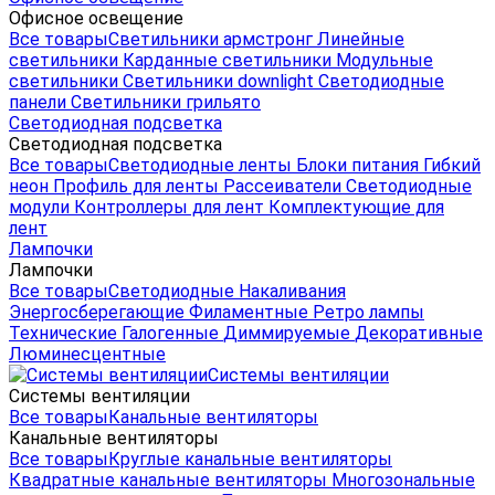
Офисное освещение
Все товары
Светильники армстронг
Линейные
светильники
Карданные светильники
Модульные
светильники
Светильники downlight
Светодиодные
панели
Светильники грильято
Светодиодная подсветка
Светодиодная подсветка
Все товары
Светодиодные ленты
Блоки питания
Гибкий
неон
Профиль для ленты
Рассеиватели
Светодиодные
модули
Контроллеры для лент
Комплектующие для
лент
Лампочки
Лампочки
Все товары
Светодиодные
Накаливания
Энергосберегающие
Филаментные
Ретро лампы
Технические
Галогенные
Диммируемые
Декоративные
Люминесцентные
Системы вентиляции
Системы вентиляции
Все товары
Канальные вентиляторы
Канальные вентиляторы
Все товары
Круглые канальные вентиляторы
Квадратные канальные вентиляторы
Многозональные