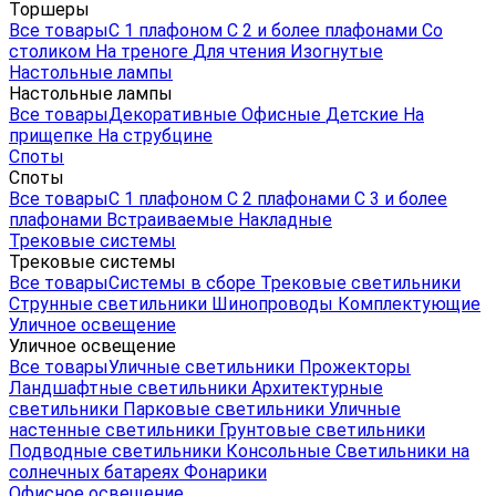
Торшеры
Все товары
С 1 плафоном
С 2 и более плафонами
Со
столиком
На треноге
Для чтения
Изогнутые
Настольные лампы
Настольные лампы
Все товары
Декоративные
Офисные
Детские
На
прищепке
На струбцине
Споты
Споты
Все товары
С 1 плафоном
С 2 плафонами
С 3 и более
плафонами
Встраиваемые
Накладные
Трековые системы
Трековые системы
Все товары
Системы в сборе
Трековые светильники
Струнные светильники
Шинопроводы
Комплектующие
Уличное освещение
Уличное освещение
Все товары
Уличные светильники
Прожекторы
Ландшафтные светильники
Архитектурные
светильники
Парковые светильники
Уличные
настенные светильники
Грунтовые светильники
Подводные светильники
Консольные
Светильники на
солнечных батареях
Фонарики
Офисное освещение