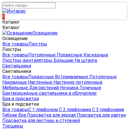
0
Каталог
Каталог
Освещение
Освещение
Все товары
Люстры
Люстры
Все товары
Потолочные
Подвесные
Каскадные
Люстры-вентиляторы
Большие
На штанге
Светильники
Светильники
Все товары
Подвесные
Встраиваемые
Потолочные
Накладные
Настенные
Настенно-потолочные
Мебельные
Для растений
Ночники
Точечные
Бактерицидные светильники и облучатели
Бра и подсветки
Бра и подсветки
Все товары
С 1 плафоном
С 2 плафонами
С 3 плафонами
Гибкие бра
Подсветка для зеркал
Подсветка для картин
Подсветка для лестниц и ступеней
Торшеры