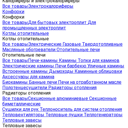
Калориферы и электрокалориферы
Все товары
Электрокалориферы
Конфорки
Конфорки
Все товары
Для бытовых электроплит
Для
промышленных электроплит
Котлы отопительные
Котлы отопительные
Все товары
Электрические
Газовые
Твердотопливные
Масляные обогреватели
Отопительные печи
Отопительные печи
Все товары
Печи-камины
Камины
Топки для каминов
Электрические камины
Печи барбекю
Уличные камины
Встроенные камины
Дымоходы
Каминные облицовки
Аксессуары для камина
Биокамины
Банные печи
Печи на отработанном масле
Полотенцесушители
Радиаторы отопления
Радиаторы отопления
Все товары
Секционные алюминиевые
Секционные
биметаллические
Сушилки для рук
Теплоноситель для систем отопления
Тепловентиляторы
Тепловые пушки
Теплогенераторы
Тепловые завесы
Тепловые завесы