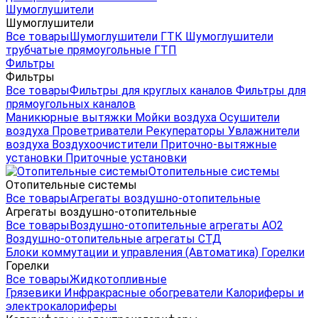
Шумоглушители
Шумоглушители
Все товары
Шумоглушители ГТК
Шумоглушители
трубчатые прямоугольные ГТП
Фильтры
Фильтры
Все товары
Фильтры для круглых каналов
Фильтры для
прямоугольных каналов
Маникюрные вытяжки
Мойки воздуха
Осушители
воздуха
Проветриватели
Рекуператоры
Увлажнители
воздуха
Воздухоочистители
Приточно-вытяжные
установки
Приточные установки
Отопительные системы
Отопительные системы
Все товары
Агрегаты воздушно-отопительные
Агрегаты воздушно-отопительные
Все товары
Воздушно-отопительные агрегаты АО2
Воздушно-отопительные агрегаты СТД
Блоки коммутации и управления (Автоматика)
Горелки
Горелки
Все товары
Жидкотопливные
Грязевики
Инфракрасные обогреватели
Калориферы и
электрокалориферы