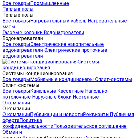
Все товары
Промышленные
Теплые полы
Теплые полы
Все товары
Нагревательный кабель
Нагревательные
маты
Газовые колонки
Водонагреватели
Водонагреватели
Все товары
Электрические накопительные
водонагреватели
Электрические проточные
водонагреватели
Системы
кондиционирования
Системы кондиционирования
Все товары
Мобильные кондиционеры
Сплит-системы
Сплит-системы
Все товары
Канальные
Кассетные
Напольно-
потолочные
Наружные блоки
Настенные
О компании
О компании
О компании
Публикации и новости
Реквизиты
Публичная
оферта
Политика
конфиденциальности
Пользовательское соглашение
Обмен и
возврат
Доставка
Оплата
Контакты
Акции
Товары в