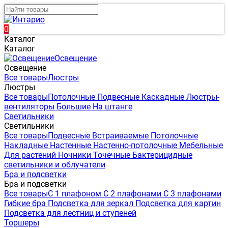
0
Каталог
Каталог
Освещение
Освещение
Все товары
Люстры
Люстры
Все товары
Потолочные
Подвесные
Каскадные
Люстры-
вентиляторы
Большие
На штанге
Светильники
Светильники
Все товары
Подвесные
Встраиваемые
Потолочные
Накладные
Настенные
Настенно-потолочные
Мебельные
Для растений
Ночники
Точечные
Бактерицидные
светильники и облучатели
Бра и подсветки
Бра и подсветки
Все товары
С 1 плафоном
С 2 плафонами
С 3 плафонами
Гибкие бра
Подсветка для зеркал
Подсветка для картин
Подсветка для лестниц и ступеней
Торшеры