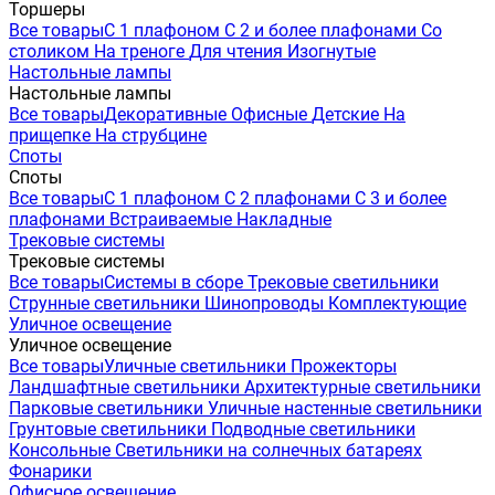
Торшеры
Все товары
С 1 плафоном
С 2 и более плафонами
Со
столиком
На треноге
Для чтения
Изогнутые
Настольные лампы
Настольные лампы
Все товары
Декоративные
Офисные
Детские
На
прищепке
На струбцине
Споты
Споты
Все товары
С 1 плафоном
С 2 плафонами
С 3 и более
плафонами
Встраиваемые
Накладные
Трековые системы
Трековые системы
Все товары
Системы в сборе
Трековые светильники
Струнные светильники
Шинопроводы
Комплектующие
Уличное освещение
Уличное освещение
Все товары
Уличные светильники
Прожекторы
Ландшафтные светильники
Архитектурные светильники
Парковые светильники
Уличные настенные светильники
Грунтовые светильники
Подводные светильники
Консольные
Светильники на солнечных батареях
Фонарики
Офисное освещение