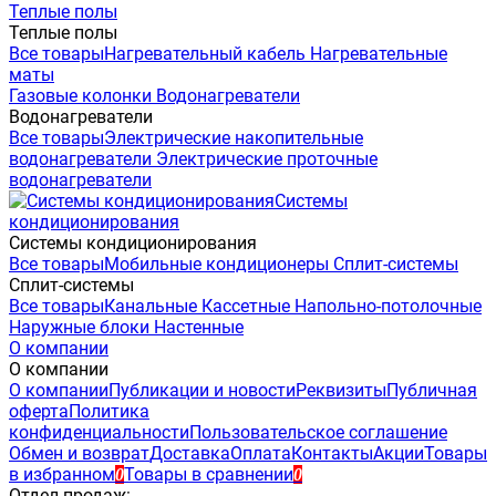
Теплые полы
Теплые полы
Все товары
Нагревательный кабель
Нагревательные
маты
Газовые колонки
Водонагреватели
Водонагреватели
Все товары
Электрические накопительные
водонагреватели
Электрические проточные
водонагреватели
Системы
кондиционирования
Системы кондиционирования
Все товары
Мобильные кондиционеры
Сплит-системы
Сплит-системы
Все товары
Канальные
Кассетные
Напольно-потолочные
Наружные блоки
Настенные
О компании
О компании
О компании
Публикации и новости
Реквизиты
Публичная
оферта
Политика
конфиденциальности
Пользовательское соглашение
Обмен и возврат
Доставка
Оплата
Контакты
Акции
Товары
в избранном
Товары в сравнении
0
0
Отдел продаж: