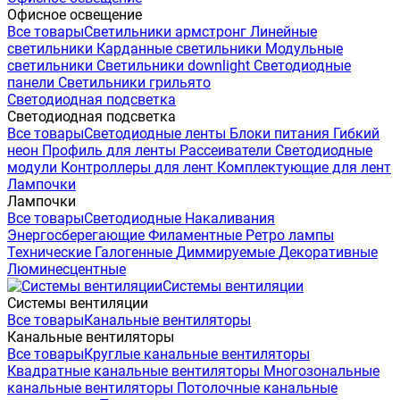
Офисное освещение
Все товары
Светильники армстронг
Линейные
светильники
Карданные светильники
Модульные
светильники
Светильники downlight
Светодиодные
панели
Светильники грильято
Светодиодная подсветка
Светодиодная подсветка
Все товары
Светодиодные ленты
Блоки питания
Гибкий
неон
Профиль для ленты
Рассеиватели
Светодиодные
модули
Контроллеры для лент
Комплектующие для лент
Лампочки
Лампочки
Все товары
Светодиодные
Накаливания
Энергосберегающие
Филаментные
Ретро лампы
Технические
Галогенные
Диммируемые
Декоративные
Люминесцентные
Системы вентиляции
Системы вентиляции
Все товары
Канальные вентиляторы
Канальные вентиляторы
Все товары
Круглые канальные вентиляторы
Квадратные канальные вентиляторы
Многозональные
канальные вентиляторы
Потолочные канальные