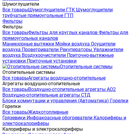
Шумоглушители
Все товары
Шумоглушители ГТК
Шумоглушители
трубчатые прямоугольные ГТП
Фильтры
Фильтры
Все товары
Фильтры для круглых каналов
Фильтры для
прямоугольных каналов
Маникюрные вытяжки
Мойки воздуха
Осушители
воздуха
Проветриватели
Рекуператоры
Увлажнители
воздуха
Воздухоочистители
Приточно-вытяжные
установки
Приточные установки
Отопительные системы
Отопительные системы
Все товары
Агрегаты воздушно-отопительные
Агрегаты воздушно-отопительные
Все товары
Воздушно-отопительные агрегаты АО2
Воздушно-отопительные агрегаты СТД
Блоки коммутации и управления (Автоматика)
Горелки
Горелки
Все товары
Жидкотопливные
Грязевики
Инфракрасные обогреватели
Калориферы и
электрокалориферы
Калориферы и электрокалориферы