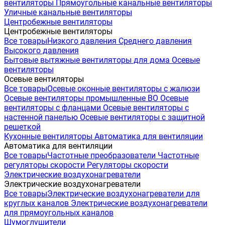
вентиляторы
Прямоугольные канальные вентиляторы
Уличные канальные вентиляторы
Центробежные вентиляторы
Центробежные вентиляторы
Все товары
Низкого давления
Среднего давления
Высокого давления
Бытовые вытяжные вентиляторы для дома
Осевые
вентиляторы
Осевые вентиляторы
Все товары
Осевые оконные вентиляторы с жалюзи
Осевые вентиляторы промышленные ВО
Осевые
вентиляторы с фланцами
Осевые вентиляторы с
настенной панелью
Осевые вентиляторы с защитной
решеткой
Кухонные вентиляторы
Автоматика для вентиляции
Автоматика для вентиляции
Все товары
Частотные преобразователи
Частотные
регуляторы скорости
Регуляторы скорости
Электрические воздухонагреватели
Электрические воздухонагреватели
Все товары
Электрические воздухонагреватели для
круглых каналов
Электрические воздухонагреватели
для прямоугольных каналов
Шумоглушители