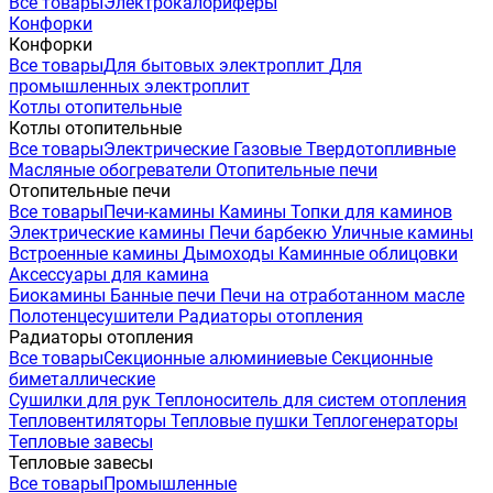
Все товары
Электрокалориферы
Конфорки
Конфорки
Все товары
Для бытовых электроплит
Для
промышленных электроплит
Котлы отопительные
Котлы отопительные
Все товары
Электрические
Газовые
Твердотопливные
Масляные обогреватели
Отопительные печи
Отопительные печи
Все товары
Печи-камины
Камины
Топки для каминов
Электрические камины
Печи барбекю
Уличные камины
Встроенные камины
Дымоходы
Каминные облицовки
Аксессуары для камина
Биокамины
Банные печи
Печи на отработанном масле
Полотенцесушители
Радиаторы отопления
Радиаторы отопления
Все товары
Секционные алюминиевые
Секционные
биметаллические
Сушилки для рук
Теплоноситель для систем отопления
Тепловентиляторы
Тепловые пушки
Теплогенераторы
Тепловые завесы
Тепловые завесы
Все товары
Промышленные