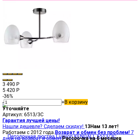
3 490
Р
5 420
Р
-36%
-
+
В корзину
Уточняйте
Артикул:
6513/3C
Гарантия лучшей цены!
Нашли дешевле? Сделаем скидку!
13
Нам 13 лет!
Работаем с 2012 года.
Возврат и обмен без проблем!
7
дней на возврат и обмен.
Рассрочка на 6 месяцев