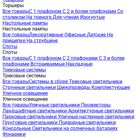
Торшеры
Все товары
С 1 плафоном
С 2 и более плафонами
Со
столиком
На треноге
Для чтения
Изогнутые
Настольные лампы
Настольные лампы
Все товары
Декоративные
Офисные
Детские
На
прищепке
На струбцине
Споты
Споты
Все товары
С 1 плафоном
С 2 плафонами
С 3 и более
плафонами
Встраиваемые
Накладные
Трековые системы
Трековые системы
Все товары
Системы в сборе
Трековые светильники
Струнные светильники
Шинопроводы
Комплектующие
Уличное освещение
Уличное освещение
Все товары
Уличные светильники
Прожекторы
Ландшафтные светильники
Архитектурные светильники
Парковые светильники
Уличные настенные светильники
Грунтовые светильники
Подводные светильники
Консольные
Светильники на солнечных батареях
Фонарики