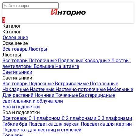
0
Каталог
Каталог
Освещение
Освещение
Все товары
Люстры
Люстры
Все товары
Потолочные
Подвесные
Каскадные
Люстры-
вентиляторы
Большие
На штанге
Светильники
Светильники
Все товары
Подвесные
Встраиваемые
Потолочные
Накладные
Настенные
Настенно-потолочные
Мебельные
Для растений
Ночники
Точечные
Бактерицидные
светильники и облучатели
Бра и подсветки
Бра и подсветки
Все товары
С 1 плафоном
С 2 плафонами
С 3 плафонами
Гибкие бра
Подсветка для зеркал
Подсветка для картин
Подсветка для лестниц и ступеней
Торшеры