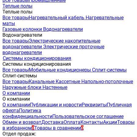
Все товары
Промышленные
Теплые полы
Теплые полы
Все товары
Нагревательный кабель
Нагревательные
маты
Газовые колонки
Водонагреватели
Водонагреватели
Все товары
Электрические накопительные
водонагреватели
Электрические проточные
водонагреватели
Системы кондиционирования
Системы кондиционирования
Все товары
Мобильные кондиционеры
Сплит-системы
Сплит-системы
Все товары
Канальные
Кассетные
Напольно-потолочные
Наружные блоки
Настенные
О компании
О компании
О компании
Публикации и новости
Реквизиты
Публичная
оферта
Политика
конфиденциальности
Пользовательское соглашение
Обмен и возврат
Доставка
Оплата
Контакты
Акции
Товары
в избранном
Товары в сравнении
0
0
Отдел продаж: