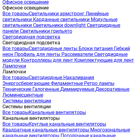
Офисное освещение
Офисное освещение
Все товары
Светильники армстронг
Линейные
светильники
Карданные светильники
Модульные
светильники
Светильники downlight
Светодиодные
панели
Светильники грильято
Светодиодная подсветка
Светодиодная подсветка
Все товары
Светодиодные ленты
Блоки питания
Гибкий
неон
Профиль для ленты
Рассеиватели
Светодиодные
модули
Контроллеры для лент
Комплектующие для лент
Лампочки
Лампочки
Все товары
Светодиодные
Накаливания
Энергосберегающие
Филаментные
Ретро лампы
Технические
Галогенные
Диммируемые
Декоративные
Люминесцентные
Системы вентиляции
Системы вентиляции
Все товары
Канальные вентиляторы
Канальные вентиляторы
Все товары
Круглые канальные вентиляторы
Квадратные канальные вентиляторы
Многозональные
канальные вентиляторы
Потолочные канальные