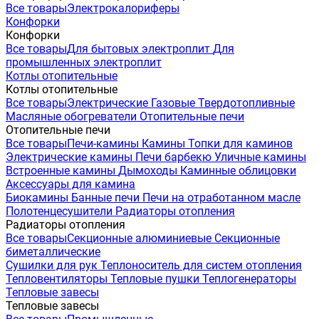
Все товары
Электрокалориферы
Конфорки
Конфорки
Все товары
Для бытовых электроплит
Для
промышленных электроплит
Котлы отопительные
Котлы отопительные
Все товары
Электрические
Газовые
Твердотопливные
Масляные обогреватели
Отопительные печи
Отопительные печи
Все товары
Печи-камины
Камины
Топки для каминов
Электрические камины
Печи барбекю
Уличные камины
Встроенные камины
Дымоходы
Каминные облицовки
Аксессуары для камина
Биокамины
Банные печи
Печи на отработанном масле
Полотенцесушители
Радиаторы отопления
Радиаторы отопления
Все товары
Секционные алюминиевые
Секционные
биметаллические
Сушилки для рук
Теплоноситель для систем отопления
Тепловентиляторы
Тепловые пушки
Теплогенераторы
Тепловые завесы
Тепловые завесы