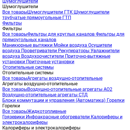
Шумоглушители
Шумоглушители
Все товары
Шумоглушители ГТК
Шумоглушители
трубчатые прямоугольные ГТП
Фильтры
Фильтры
Все товары
Фильтры для круглых каналов
Фильтры для
прямоугольных каналов
Маникюрные вытяжки
Мойки воздуха
Осушители
воздуха
Проветриватели
Рекуператоры
Увлажнители
воздуха
Воздухоочистители
Приточно-вытяжные
установки
Приточные установки
Отопительные системы
Отопительные системы
Все товары
Агрегаты воздушно-отопительные
Агрегаты воздушно-отопительные
Все товары
Воздушно-отопительные агрегаты АО2
Воздушно-отопительные агрегаты СТД
Блоки коммутации и управления (Автоматика)
Горелки
Горелки
Все товары
Жидкотопливные
Грязевики
Инфракрасные обогреватели
Калориферы и
электрокалориферы
Калориферы и электрокалориферы