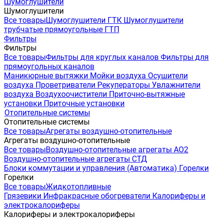
Шумоглушители
Шумоглушители
Все товары
Шумоглушители ГТК
Шумоглушители
трубчатые прямоугольные ГТП
Фильтры
Фильтры
Все товары
Фильтры для круглых каналов
Фильтры для
прямоугольных каналов
Маникюрные вытяжки
Мойки воздуха
Осушители
воздуха
Проветриватели
Рекуператоры
Увлажнители
воздуха
Воздухоочистители
Приточно-вытяжные
установки
Приточные установки
Отопительные системы
Отопительные системы
Все товары
Агрегаты воздушно-отопительные
Агрегаты воздушно-отопительные
Все товары
Воздушно-отопительные агрегаты АО2
Воздушно-отопительные агрегаты СТД
Блоки коммутации и управления (Автоматика)
Горелки
Горелки
Все товары
Жидкотопливные
Грязевики
Инфракрасные обогреватели
Калориферы и
электрокалориферы
Калориферы и электрокалориферы