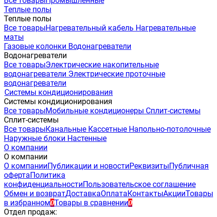
Все товары
Промышленные
Теплые полы
Теплые полы
Все товары
Нагревательный кабель
Нагревательные
маты
Газовые колонки
Водонагреватели
Водонагреватели
Все товары
Электрические накопительные
водонагреватели
Электрические проточные
водонагреватели
Системы кондиционирования
Системы кондиционирования
Все товары
Мобильные кондиционеры
Сплит-системы
Сплит-системы
Все товары
Канальные
Кассетные
Напольно-потолочные
Наружные блоки
Настенные
О компании
О компании
О компании
Публикации и новости
Реквизиты
Публичная
оферта
Политика
конфиденциальности
Пользовательское соглашение
Обмен и возврат
Доставка
Оплата
Контакты
Акции
Товары
в избранном
Товары в сравнении
0
0
Отдел продаж: