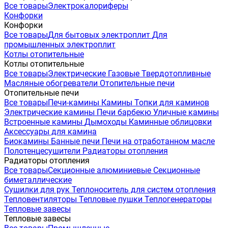
Все товары
Электрокалориферы
Конфорки
Конфорки
Все товары
Для бытовых электроплит
Для
промышленных электроплит
Котлы отопительные
Котлы отопительные
Все товары
Электрические
Газовые
Твердотопливные
Масляные обогреватели
Отопительные печи
Отопительные печи
Все товары
Печи-камины
Камины
Топки для каминов
Электрические камины
Печи барбекю
Уличные камины
Встроенные камины
Дымоходы
Каминные облицовки
Аксессуары для камина
Биокамины
Банные печи
Печи на отработанном масле
Полотенцесушители
Радиаторы отопления
Радиаторы отопления
Все товары
Секционные алюминиевые
Секционные
биметаллические
Сушилки для рук
Теплоноситель для систем отопления
Тепловентиляторы
Тепловые пушки
Теплогенераторы
Тепловые завесы
Тепловые завесы