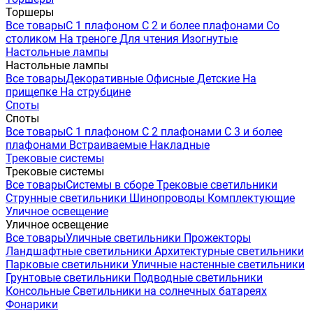
Торшеры
Все товары
С 1 плафоном
С 2 и более плафонами
Со
столиком
На треноге
Для чтения
Изогнутые
Настольные лампы
Настольные лампы
Все товары
Декоративные
Офисные
Детские
На
прищепке
На струбцине
Споты
Споты
Все товары
С 1 плафоном
С 2 плафонами
С 3 и более
плафонами
Встраиваемые
Накладные
Трековые системы
Трековые системы
Все товары
Системы в сборе
Трековые светильники
Струнные светильники
Шинопроводы
Комплектующие
Уличное освещение
Уличное освещение
Все товары
Уличные светильники
Прожекторы
Ландшафтные светильники
Архитектурные светильники
Парковые светильники
Уличные настенные светильники
Грунтовые светильники
Подводные светильники
Консольные
Светильники на солнечных батареях
Фонарики