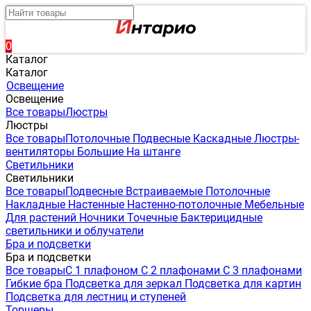
0
Каталог
Каталог
Освещение
Освещение
Все товары
Люстры
Люстры
Все товары
Потолочные
Подвесные
Каскадные
Люстры-
вентиляторы
Большие
На штанге
Светильники
Светильники
Все товары
Подвесные
Встраиваемые
Потолочные
Накладные
Настенные
Настенно-потолочные
Мебельные
Для растений
Ночники
Точечные
Бактерицидные
светильники и облучатели
Бра и подсветки
Бра и подсветки
Все товары
С 1 плафоном
С 2 плафонами
С 3 плафонами
Гибкие бра
Подсветка для зеркал
Подсветка для картин
Подсветка для лестниц и ступеней
Торшеры