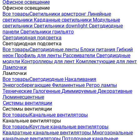
Офисное освещение
Офисное освещение
Все товары
Светильники армстронг
Линейные
светильники
Карданные светильники
Модульные
светильники
Светильники downlight
Светодиодные
панели
Светильники грильято
Светодиодная подсветка
Светодиодная подсветка
Все товары
Светодиодные ленты
Блоки питания
Гибкий
неон
Профиль для ленты
Рассеиватели
Светодиодные
модули
Контроллеры для лент
Комплектующие для лент
Лампочки
Лампочки
Все товары
Светодиодные
Накаливания
Энергосберегающие
Филаментные
Ретро лампы
Технические
Галогенные
Диммируемые
Декоративные
Люминесцентные
Системы вентиляции
Системы вентиляции
Все товары
Канальные вентиляторы
Канальные вентиляторы
Все товары
Круглые канальные вентиляторы
Квадратные канальные вентиляторы
Многозональные
канальные вентиляторы
Потолочные канальные