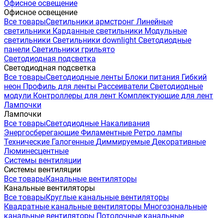
Офисное освещение
Офисное освещение
Все товары
Светильники армстронг
Линейные
светильники
Карданные светильники
Модульные
светильники
Светильники downlight
Светодиодные
панели
Светильники грильято
Светодиодная подсветка
Светодиодная подсветка
Все товары
Светодиодные ленты
Блоки питания
Гибкий
неон
Профиль для ленты
Рассеиватели
Светодиодные
модули
Контроллеры для лент
Комплектующие для лент
Лампочки
Лампочки
Все товары
Светодиодные
Накаливания
Энергосберегающие
Филаментные
Ретро лампы
Технические
Галогенные
Диммируемые
Декоративные
Люминесцентные
Системы вентиляции
Системы вентиляции
Все товары
Канальные вентиляторы
Канальные вентиляторы
Все товары
Круглые канальные вентиляторы
Квадратные канальные вентиляторы
Многозональные
канальные вентиляторы
Потолочные канальные