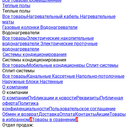
Все товары
Промышленные
Теплые полы
Теплые полы
Все товары
Нагревательный кабель
Нагревательные
маты
Газовые колонки
Водонагреватели
Водонагреватели
Все товары
Электрические накопительные
водонагреватели
Электрические проточные
водонагреватели
Системы кондиционирования
Системы кондиционирования
Все товары
Мобильные кондиционеры
Сплит-системы
Сплит-системы
Все товары
Канальные
Кассетные
Напольно-потолочные
Наружные блоки
Настенные
О компании
О компании
О компании
Публикации и новости
Реквизиты
Публичная
оферта
Политика
конфиденциальности
Пользовательское соглашение
Обмен и возврат
Доставка
Оплата
Контакты
Акции
Товары
в избранном
Товары в сравнении
0
0
Отдел продаж: