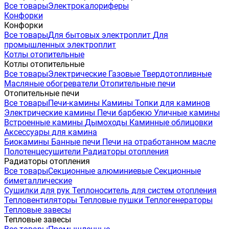
Все товары
Электрокалориферы
Конфорки
Конфорки
Все товары
Для бытовых электроплит
Для
промышленных электроплит
Котлы отопительные
Котлы отопительные
Все товары
Электрические
Газовые
Твердотопливные
Масляные обогреватели
Отопительные печи
Отопительные печи
Все товары
Печи-камины
Камины
Топки для каминов
Электрические камины
Печи барбекю
Уличные камины
Встроенные камины
Дымоходы
Каминные облицовки
Аксессуары для камина
Биокамины
Банные печи
Печи на отработанном масле
Полотенцесушители
Радиаторы отопления
Радиаторы отопления
Все товары
Секционные алюминиевые
Секционные
биметаллические
Сушилки для рук
Теплоноситель для систем отопления
Тепловентиляторы
Тепловые пушки
Теплогенераторы
Тепловые завесы
Тепловые завесы