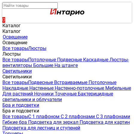
0
Каталог
Каталог
Освещение
Освещение
Все товары
Люстры
Люстры
Все товары
Потолочные
Подвесные
Каскадные
Люстры-
вентиляторы
Большие
На штанге
Светильники
Светильники
Все товары
Подвесные
Встраиваемые
Потолочные
Накладные
Настенные
Настенно-потолочные
Мебельные
Для растений
Ночники
Точечные
Бактерицидные
светильники и облучатели
Бра и подсветки
Бра и подсветки
Все товары
С 1 плафоном
С 2 плафонами
С 3 плафонами
Гибкие бра
Подсветка для зеркал
Подсветка для картин
Подсветка для лестниц и ступеней
Торшеры