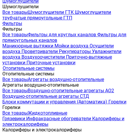
Шумоглушители
Шумоглушители
Все товары
Шумоглушители ГТК
Шумоглушители
трубчатые прямоугольные ГТП
Фильтры
Фильтры
Все товары
Фильтры для круглых каналов
Фильтры для
прямоугольных каналов
Маникюрные вытяжки
Мойки воздуха
Осушители
воздуха
Проветриватели
Рекуператоры
Увлажнители
воздуха
Воздухоочистители
Приточно-вытяжные
установки
Приточные установки
Отопительные системы
Отопительные системы
Все товары
Агрегаты воздушно-отопительные
Агрегаты воздушно-отопительные
Все товары
Воздушно-отопительные агрегаты АО2
Воздушно-отопительные агрегаты СТД
Блоки коммутации и управления (Автоматика)
Горелки
Горелки
Все товары
Жидкотопливные
Грязевики
Инфракрасные обогреватели
Калориферы и
электрокалориферы
Калориферы и электрокалориферы