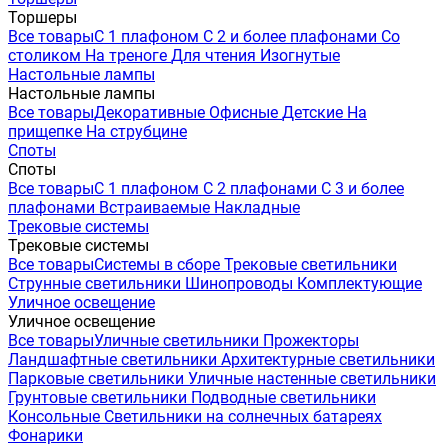
Торшеры
Все товары
С 1 плафоном
С 2 и более плафонами
Со
столиком
На треноге
Для чтения
Изогнутые
Настольные лампы
Настольные лампы
Все товары
Декоративные
Офисные
Детские
На
прищепке
На струбцине
Споты
Споты
Все товары
С 1 плафоном
С 2 плафонами
С 3 и более
плафонами
Встраиваемые
Накладные
Трековые системы
Трековые системы
Все товары
Системы в сборе
Трековые светильники
Струнные светильники
Шинопроводы
Комплектующие
Уличное освещение
Уличное освещение
Все товары
Уличные светильники
Прожекторы
Ландшафтные светильники
Архитектурные светильники
Парковые светильники
Уличные настенные светильники
Грунтовые светильники
Подводные светильники
Консольные
Светильники на солнечных батареях
Фонарики