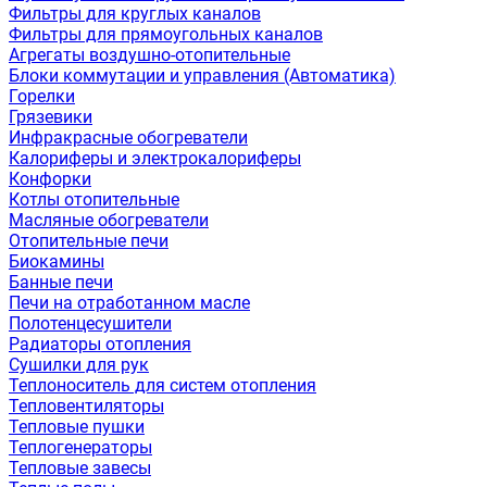
Фильтры для круглых каналов
Фильтры для прямоугольных каналов
Агрегаты воздушно-отопительные
Блоки коммутации и управления (Автоматика)
Горелки
Грязевики
Инфракрасные обогреватели
Калориферы и электрокалориферы
Конфорки
Котлы отопительные
Масляные обогреватели
Отопительные печи
Биокамины
Банные печи
Печи на отработанном масле
Полотенцесушители
Радиаторы отопления
Сушилки для рук
Теплоноситель для систем отопления
Тепловентиляторы
Тепловые пушки
Теплогенераторы
Тепловые завесы