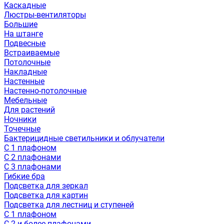
Каскадные
Люстры-вентиляторы
Большие
На штанге
Подвесные
Встраиваемые
Потолочные
Накладные
Настенные
Настенно-потолочные
Мебельные
Для растений
Ночники
Точечные
Бактерицидные светильники и облучатели
С 1 плафоном
С 2 плафонами
С 3 плафонами
Гибкие бра
Подсветка для зеркал
Подсветка для картин
Подсветка для лестниц и ступеней
С 1 плафоном
С 2 и более плафонами