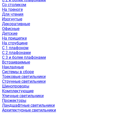
Со столиком
На треноге
Для чтения
Изогнутые
Декоративные
Офисные
Детские
На прищепке
На струбцине
С 1 плафоном
С 2 плафонами
С 3 и более плафонами
Встраиваемые
Накладные
Системы в сборе
Трековые светильники
Струнные светильники
Шинопроводы
Комплектующие
Уличные светильники
Прожекторы
Ландшафтные светильники
Архитектурные светильники