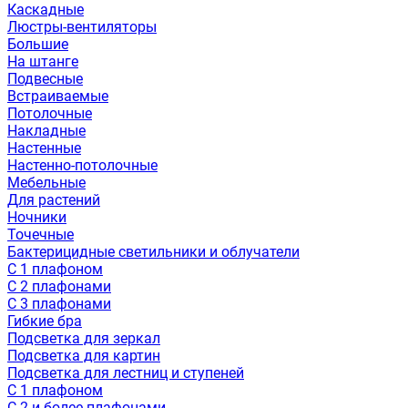
Каскадные
Люстры-вентиляторы
Большие
На штанге
Подвесные
Встраиваемые
Потолочные
Накладные
Настенные
Настенно-потолочные
Мебельные
Для растений
Ночники
Точечные
Бактерицидные светильники и облучатели
С 1 плафоном
С 2 плафонами
С 3 плафонами
Гибкие бра
Подсветка для зеркал
Подсветка для картин
Подсветка для лестниц и ступеней
С 1 плафоном
С 2 и более плафонами