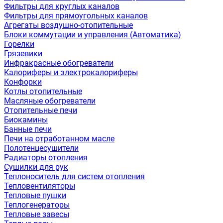
Фильтры для круглых каналов
Фильтры для прямоугольных каналов
Агрегаты воздушно-отопительные
Блоки коммутации и управления (Автоматика)
Горелки
Грязевики
Инфракрасные обогреватели
Калориферы и электрокалориферы
Конфорки
Котлы отопительные
Масляные обогреватели
Отопительные печи
Биокамины
Банные печи
Печи на отработанном масле
Полотенцесушители
Радиаторы отопления
Сушилки для рук
Теплоноситель для систем отопления
Тепловентиляторы
Тепловые пушки
Теплогенераторы
Тепловые завесы