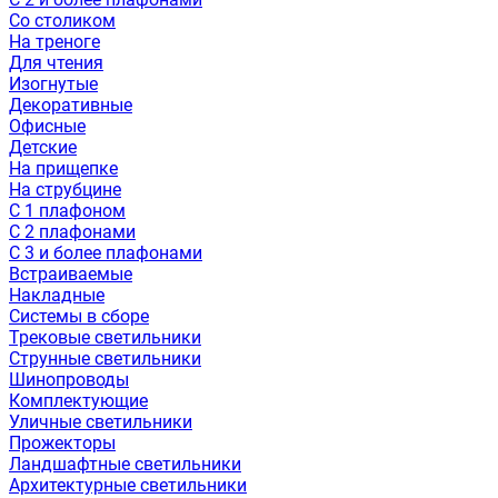
Со столиком
На треноге
Для чтения
Изогнутые
Декоративные
Офисные
Детские
На прищепке
На струбцине
С 1 плафоном
С 2 плафонами
С 3 и более плафонами
Встраиваемые
Накладные
Системы в сборе
Трековые светильники
Струнные светильники
Шинопроводы
Комплектующие
Уличные светильники
Прожекторы
Ландшафтные светильники
Архитектурные светильники