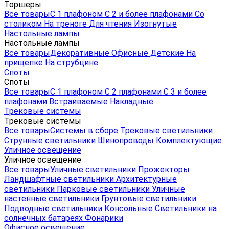
Торшеры
Все товары
С 1 плафоном
С 2 и более плафонами
Со
столиком
На треноге
Для чтения
Изогнутые
Настольные лампы
Настольные лампы
Все товары
Декоративные
Офисные
Детские
На
прищепке
На струбцине
Споты
Споты
Все товары
С 1 плафоном
С 2 плафонами
С 3 и более
плафонами
Встраиваемые
Накладные
Трековые системы
Трековые системы
Все товары
Системы в сборе
Трековые светильники
Струнные светильники
Шинопроводы
Комплектующие
Уличное освещение
Уличное освещение
Все товары
Уличные светильники
Прожекторы
Ландшафтные светильники
Архитектурные
светильники
Парковые светильники
Уличные
настенные светильники
Грунтовые светильники
Подводные светильники
Консольные
Светильники на
солнечных батареях
Фонарики
Офисное освещение