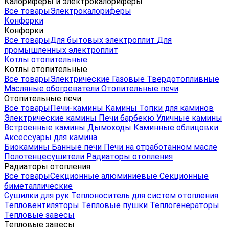
Калориферы и электрокалориферы
Все товары
Электрокалориферы
Конфорки
Конфорки
Все товары
Для бытовых электроплит
Для
промышленных электроплит
Котлы отопительные
Котлы отопительные
Все товары
Электрические
Газовые
Твердотопливные
Масляные обогреватели
Отопительные печи
Отопительные печи
Все товары
Печи-камины
Камины
Топки для каминов
Электрические камины
Печи барбекю
Уличные камины
Встроенные камины
Дымоходы
Каминные облицовки
Аксессуары для камина
Биокамины
Банные печи
Печи на отработанном масле
Полотенцесушители
Радиаторы отопления
Радиаторы отопления
Все товары
Секционные алюминиевые
Секционные
биметаллические
Сушилки для рук
Теплоноситель для систем отопления
Тепловентиляторы
Тепловые пушки
Теплогенераторы
Тепловые завесы
Тепловые завесы