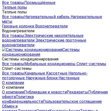
Все товары
Промышленные
Теплые полы
Теплые полы
Все товары
Нагревательный кабель
Нагревательные
маты
Газовые колонки
Водонагреватели
Водонагреватели
Все товары
Электрические накопительные
водонагреватели
Электрические проточные
водонагреватели
Системы
кондиционирования
Системы кондиционирования
Все товары
Мобильные кондиционеры
Сплит-системы
Сплит-системы
Все товары
Канальные
Кассетные
Напольно-
потолочные
Наружные блоки
Настенные
О компании
О компании
О компании
Публикации и новости
Реквизиты
Публичная
оферта
Политика
конфиденциальности
Пользовательское соглашение
Обмен и
возврат
Доставка
Оплата
Контакты
Акции
Товары в