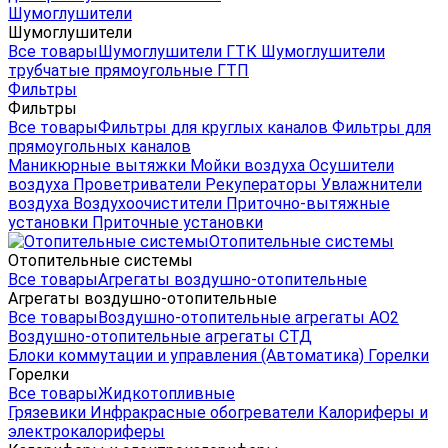
Шумоглушители
Шумоглушители
Все товары
Шумоглушители ГТК
Шумоглушители
трубчатые прямоугольные ГТП
Фильтры
Фильтры
Все товары
Фильтры для круглых каналов
Фильтры для
прямоугольных каналов
Маникюрные вытяжки
Мойки воздуха
Осушители
воздуха
Проветриватели
Рекуператоры
Увлажнители
воздуха
Воздухоочистители
Приточно-вытяжные
установки
Приточные установки
Отопительные системы
Отопительные системы
Все товары
Агрегаты воздушно-отопительные
Агрегаты воздушно-отопительные
Все товары
Воздушно-отопительные агрегаты АО2
Воздушно-отопительные агрегаты СТД
Блоки коммутации и управления (Автоматика)
Горелки
Горелки
Все товары
Жидкотопливные
Грязевики
Инфракрасные обогреватели
Калориферы и
электрокалориферы