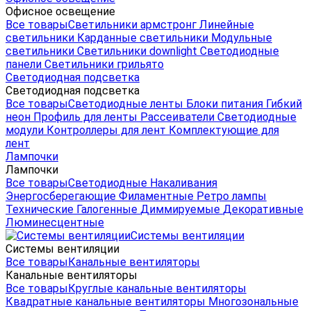
Офисное освещение
Все товары
Светильники армстронг
Линейные
светильники
Карданные светильники
Модульные
светильники
Светильники downlight
Светодиодные
панели
Светильники грильято
Светодиодная подсветка
Светодиодная подсветка
Все товары
Светодиодные ленты
Блоки питания
Гибкий
неон
Профиль для ленты
Рассеиватели
Светодиодные
модули
Контроллеры для лент
Комплектующие для
лент
Лампочки
Лампочки
Все товары
Светодиодные
Накаливания
Энергосберегающие
Филаментные
Ретро лампы
Технические
Галогенные
Диммируемые
Декоративные
Люминесцентные
Системы вентиляции
Системы вентиляции
Все товары
Канальные вентиляторы
Канальные вентиляторы
Все товары
Круглые канальные вентиляторы
Квадратные канальные вентиляторы
Многозональные