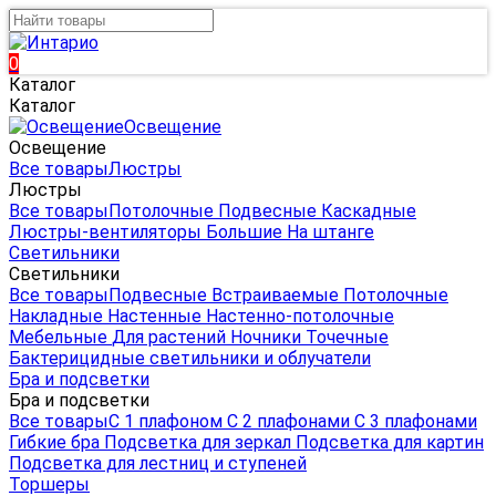
0
Каталог
Каталог
Освещение
Освещение
Все товары
Люстры
Люстры
Все товары
Потолочные
Подвесные
Каскадные
Люстры-вентиляторы
Большие
На штанге
Светильники
Светильники
Все товары
Подвесные
Встраиваемые
Потолочные
Накладные
Настенные
Настенно-потолочные
Мебельные
Для растений
Ночники
Точечные
Бактерицидные светильники и облучатели
Бра и подсветки
Бра и подсветки
Все товары
С 1 плафоном
С 2 плафонами
С 3 плафонами
Гибкие бра
Подсветка для зеркал
Подсветка для картин
Подсветка для лестниц и ступеней
Торшеры