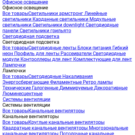
Офисное освещение
Офисное освещение
Все товары
Светильники армстронг
Линейные
светильники
Карданные светильники
Модульные
светильники
Светильники downlight
Светодиодные
панели
Светильники грильято
Светодиодная подсветка
Светодиодная подсветка
Все товары
Светодиодные ленты
Блоки питания
Гибкий
неон
Профиль для ленты
Рассеиватели
Светодиодные
модули
Контроллеры для лент
Комплектующие для лент
Лампочки
Лампочки
Все товары
Светодиодные
Накаливания
Энергосберегающие
Филаментные
Ретро лампы
Технические
Галогенные
Диммируемые
Декоративные
Люминесцентные
Системы вентиляции
Системы вентиляции
Все товары
Канальные вентиляторы
Канальные вентиляторы
Все товары
Круглые канальные вентиляторы
Квадратные канальные вентиляторы
Многозональные
канальные вентиляторы
Потолочные канальные