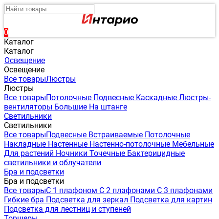
0
Каталог
Каталог
Освещение
Освещение
Все товары
Люстры
Люстры
Все товары
Потолочные
Подвесные
Каскадные
Люстры-
вентиляторы
Большие
На штанге
Светильники
Светильники
Все товары
Подвесные
Встраиваемые
Потолочные
Накладные
Настенные
Настенно-потолочные
Мебельные
Для растений
Ночники
Точечные
Бактерицидные
светильники и облучатели
Бра и подсветки
Бра и подсветки
Все товары
С 1 плафоном
С 2 плафонами
С 3 плафонами
Гибкие бра
Подсветка для зеркал
Подсветка для картин
Подсветка для лестниц и ступеней
Торшеры