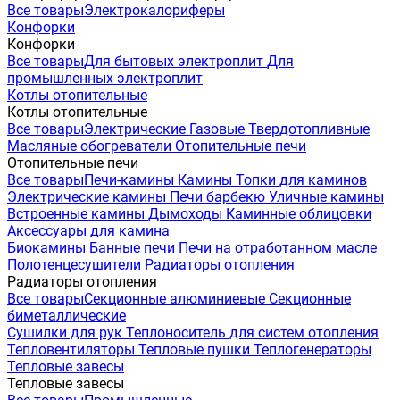
Все товары
Электрокалориферы
Конфорки
Конфорки
Все товары
Для бытовых электроплит
Для
промышленных электроплит
Котлы отопительные
Котлы отопительные
Все товары
Электрические
Газовые
Твердотопливные
Масляные обогреватели
Отопительные печи
Отопительные печи
Все товары
Печи-камины
Камины
Топки для каминов
Электрические камины
Печи барбекю
Уличные камины
Встроенные камины
Дымоходы
Каминные облицовки
Аксессуары для камина
Биокамины
Банные печи
Печи на отработанном масле
Полотенцесушители
Радиаторы отопления
Радиаторы отопления
Все товары
Секционные алюминиевые
Секционные
биметаллические
Сушилки для рук
Теплоноситель для систем отопления
Тепловентиляторы
Тепловые пушки
Теплогенераторы
Тепловые завесы
Тепловые завесы