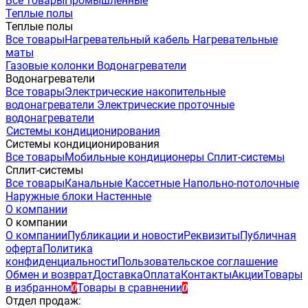
Все товары
Промышленные
Теплые полы
Теплые полы
Все товары
Нагревательный кабель
Нагревательные
маты
Газовые колонки
Водонагреватели
Водонагреватели
Все товары
Электрические накопительные
водонагреватели
Электрические проточные
водонагреватели
Системы кондиционирования
Системы кондиционирования
Все товары
Мобильные кондиционеры
Сплит-системы
Сплит-системы
Все товары
Канальные
Кассетные
Напольно-потолочные
Наружные блоки
Настенные
О компании
О компании
О компании
Публикации и новости
Реквизиты
Публичная
оферта
Политика
конфиденциальности
Пользовательское соглашение
Обмен и возврат
Доставка
Оплата
Контакты
Акции
Товары
в избранном
Товары в сравнении
0
0
Отдел продаж: