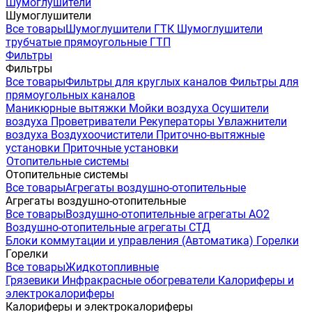
Шумоглушители
Шумоглушители
Все товары
Шумоглушители ГТК
Шумоглушители
трубчатые прямоугольные ГТП
Фильтры
Фильтры
Все товары
Фильтры для круглых каналов
Фильтры для
прямоугольных каналов
Маникюрные вытяжки
Мойки воздуха
Осушители
воздуха
Проветриватели
Рекуператоры
Увлажнители
воздуха
Воздухоочистители
Приточно-вытяжные
установки
Приточные установки
Отопительные системы
Отопительные системы
Все товары
Агрегаты воздушно-отопительные
Агрегаты воздушно-отопительные
Все товары
Воздушно-отопительные агрегаты АО2
Воздушно-отопительные агрегаты СТД
Блоки коммутации и управления (Автоматика)
Горелки
Горелки
Все товары
Жидкотопливные
Грязевики
Инфракрасные обогреватели
Калориферы и
электрокалориферы
Калориферы и электрокалориферы