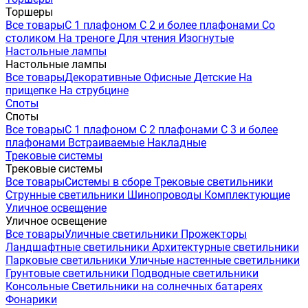
Торшеры
Все товары
С 1 плафоном
С 2 и более плафонами
Со
столиком
На треноге
Для чтения
Изогнутые
Настольные лампы
Настольные лампы
Все товары
Декоративные
Офисные
Детские
На
прищепке
На струбцине
Споты
Споты
Все товары
С 1 плафоном
С 2 плафонами
С 3 и более
плафонами
Встраиваемые
Накладные
Трековые системы
Трековые системы
Все товары
Системы в сборе
Трековые светильники
Струнные светильники
Шинопроводы
Комплектующие
Уличное освещение
Уличное освещение
Все товары
Уличные светильники
Прожекторы
Ландшафтные светильники
Архитектурные светильники
Парковые светильники
Уличные настенные светильники
Грунтовые светильники
Подводные светильники
Консольные
Светильники на солнечных батареях
Фонарики