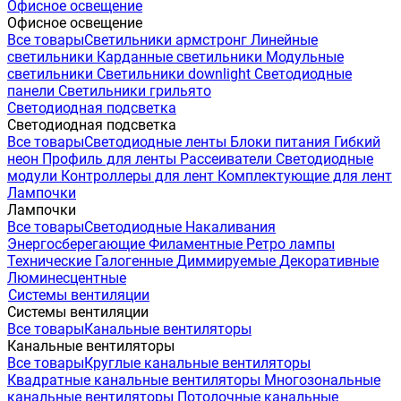
Офисное освещение
Офисное освещение
Все товары
Светильники армстронг
Линейные
светильники
Карданные светильники
Модульные
светильники
Светильники downlight
Светодиодные
панели
Светильники грильято
Светодиодная подсветка
Светодиодная подсветка
Все товары
Светодиодные ленты
Блоки питания
Гибкий
неон
Профиль для ленты
Рассеиватели
Светодиодные
модули
Контроллеры для лент
Комплектующие для лент
Лампочки
Лампочки
Все товары
Светодиодные
Накаливания
Энергосберегающие
Филаментные
Ретро лампы
Технические
Галогенные
Диммируемые
Декоративные
Люминесцентные
Системы вентиляции
Системы вентиляции
Все товары
Канальные вентиляторы
Канальные вентиляторы
Все товары
Круглые канальные вентиляторы
Квадратные канальные вентиляторы
Многозональные
канальные вентиляторы
Потолочные канальные