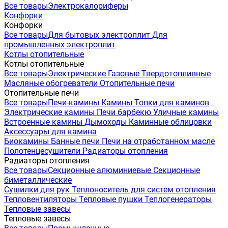
Все товары
Электрокалориферы
Конфорки
Конфорки
Все товары
Для бытовых электроплит
Для
промышленных электроплит
Котлы отопительные
Котлы отопительные
Все товары
Электрические
Газовые
Твердотопливные
Масляные обогреватели
Отопительные печи
Отопительные печи
Все товары
Печи-камины
Камины
Топки для каминов
Электрические камины
Печи барбекю
Уличные камины
Встроенные камины
Дымоходы
Каминные облицовки
Аксессуары для камина
Биокамины
Банные печи
Печи на отработанном масле
Полотенцесушители
Радиаторы отопления
Радиаторы отопления
Все товары
Секционные алюминиевые
Секционные
биметаллические
Сушилки для рук
Теплоноситель для систем отопления
Тепловентиляторы
Тепловые пушки
Теплогенераторы
Тепловые завесы
Тепловые завесы