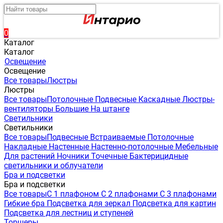
0
Каталог
Каталог
Освещение
Освещение
Все товары
Люстры
Люстры
Все товары
Потолочные
Подвесные
Каскадные
Люстры-
вентиляторы
Большие
На штанге
Светильники
Светильники
Все товары
Подвесные
Встраиваемые
Потолочные
Накладные
Настенные
Настенно-потолочные
Мебельные
Для растений
Ночники
Точечные
Бактерицидные
светильники и облучатели
Бра и подсветки
Бра и подсветки
Все товары
С 1 плафоном
С 2 плафонами
С 3 плафонами
Гибкие бра
Подсветка для зеркал
Подсветка для картин
Подсветка для лестниц и ступеней
Торшеры