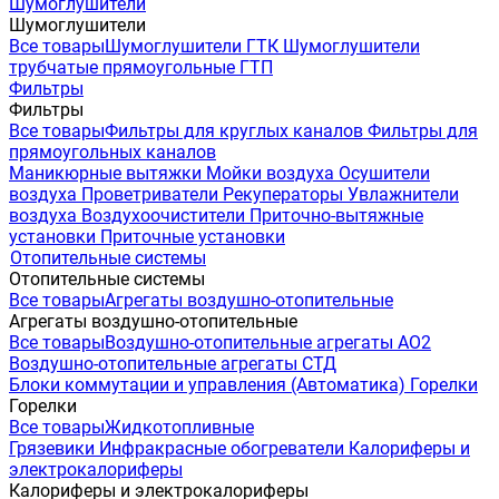
Шумоглушители
Шумоглушители
Все товары
Шумоглушители ГТК
Шумоглушители
трубчатые прямоугольные ГТП
Фильтры
Фильтры
Все товары
Фильтры для круглых каналов
Фильтры для
прямоугольных каналов
Маникюрные вытяжки
Мойки воздуха
Осушители
воздуха
Проветриватели
Рекуператоры
Увлажнители
воздуха
Воздухоочистители
Приточно-вытяжные
установки
Приточные установки
Отопительные системы
Отопительные системы
Все товары
Агрегаты воздушно-отопительные
Агрегаты воздушно-отопительные
Все товары
Воздушно-отопительные агрегаты АО2
Воздушно-отопительные агрегаты СТД
Блоки коммутации и управления (Автоматика)
Горелки
Горелки
Все товары
Жидкотопливные
Грязевики
Инфракрасные обогреватели
Калориферы и
электрокалориферы
Калориферы и электрокалориферы