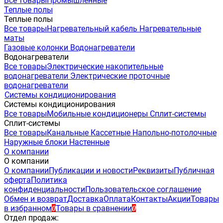
Все товары
Промышленные
Теплые полы
Теплые полы
Все товары
Нагревательный кабель
Нагревательные
маты
Газовые колонки
Водонагреватели
Водонагреватели
Все товары
Электрические накопительные
водонагреватели
Электрические проточные
водонагреватели
Системы кондиционирования
Системы кондиционирования
Все товары
Мобильные кондиционеры
Сплит-системы
Сплит-системы
Все товары
Канальные
Кассетные
Напольно-потолочные
Наружные блоки
Настенные
О компании
О компании
О компании
Публикации и новости
Реквизиты
Публичная
оферта
Политика
конфиденциальности
Пользовательское соглашение
Обмен и возврат
Доставка
Оплата
Контакты
Акции
Товары
в избранном
Товары в сравнении
0
0
Отдел продаж: