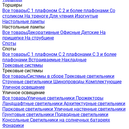
Торшеры
Все товары
С 1 плафоном
С 2 и более плафонами
Со
столиком
На треноге
Для чтения
Изогнутые
Настольные лампы
Настольные лампы
Все товары
Декоративные
Офисные
Детские
На
прищепке
На струбцине
Споты
Споты
Все товары
С 1 плафоном
С 2 плафонами
С 3 и более
плафонами
Встраиваемые
Накладные
Трековые системы
Трековые системы
Все товары
Системы в сборе
Трековые светильники
Струнные светильники
Шинопроводы
Комплектующие
Уличное освещение
Уличное освещение
Все товары
Уличные светильники
Прожекторы
Ландшафтные светильники
Архитектурные светильники
Парковые светильники
Уличные настенные светильники
Грунтовые светильники
Подводные светильники
Консольные
Светильники на солнечных батареях
Фонарики