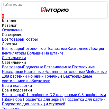
0
Каталог
Каталог
Освещение
Освещение
Все товары
Люстры
Люстры
Все товары
Потолочные
Подвесные
Каскадные
Люстры-
вентиляторы
Большие
На штанге
Светильники
Светильники
Все товары
Подвесные
Встраиваемые
Потолочные
Накладные
Настенные
Настенно-потолочные
Мебельные
Для растений
Ночники
Точечные
Бактерицидные
светильники и облучатели
Бра и подсветки
Бра и подсветки
Все товары
С 1 плафоном
С 2 плафонами
С 3 плафонами
Гибкие бра
Подсветка для зеркал
Подсветка для картин
Подсветка для лестниц и ступеней
Торшеры