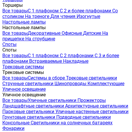
Торшеры
Все товары
С 1 плафоном
С 2 и более плафонами
Со
столиком
На треноге
Для чтения
Изогнутые
Настольные лампы
Настольные лампы
Все товары
Декоративные
Офисные
Детские
На
прищепке
На струбцине
Споты
Споты
Все товары
С 1 плафоном
С 2 плафонами
С 3 и более
плафонами
Встраиваемые
Накладные
Трековые системы
Трековые системы
Все товары
Системы в сборе
Трековые светильники
Струнные светильники
Шинопроводы
Комплектующие
Уличное освещение
Уличное освещение
Все товары
Уличные светильники
Прожекторы
Ландшафтные светильники
Архитектурные светильники
Парковые светильники
Уличные настенные светильники
Грунтовые светильники
Подводные светильники
Консольные
Светильники на солнечных батареях
Фонарики