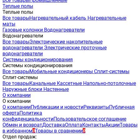
Все товары
Промышленные
Теплые полы
Теплые полы
Все товары
Нагревательный кабель
Нагревательные
маты
Газовые колонки
Водонагреватели
Водонагреватели
Все товары
Электрические накопительные
водонагреватели
Электрические проточные
водонагреватели
Системы кондиционирования
Системы кондиционирования
Все товары
Мобильные кондиционеры
Сплит-системы
Сплит-системы
Все товары
Канальные
Кассетные
Напольно-потолочные
Наружные блоки
Настенные
О компании
О компании
О компании
Публикации и новости
Реквизиты
Публичная
оферта
Политика
конфиденциальности
Пользовательское соглашение
Обмен и возврат
Доставка
Оплата
Контакты
Акции
Товары
в избранном
Товары в сравнении
0
0
Отдел продаж: