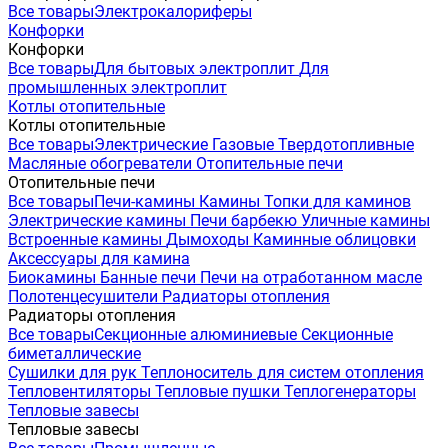
Все товары
Электрокалориферы
Конфорки
Конфорки
Все товары
Для бытовых электроплит
Для
промышленных электроплит
Котлы отопительные
Котлы отопительные
Все товары
Электрические
Газовые
Твердотопливные
Масляные обогреватели
Отопительные печи
Отопительные печи
Все товары
Печи-камины
Камины
Топки для каминов
Электрические камины
Печи барбекю
Уличные камины
Встроенные камины
Дымоходы
Каминные облицовки
Аксессуары для камина
Биокамины
Банные печи
Печи на отработанном масле
Полотенцесушители
Радиаторы отопления
Радиаторы отопления
Все товары
Секционные алюминиевые
Секционные
биметаллические
Сушилки для рук
Теплоноситель для систем отопления
Тепловентиляторы
Тепловые пушки
Теплогенераторы
Тепловые завесы
Тепловые завесы