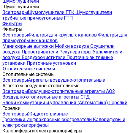
Шумоглушители
Шумоглушители
Все товары
Шумоглушители ГТК
Шумоглушители
трубчатые прямоугольные ГТП
Фильтры
Фильтры
Все товары
Фильтры для круглых каналов
Фильтры для
прямоугольных каналов
Маникюрные вытяжки
Мойки воздуха
Осушители
воздуха
Проветриватели
Рекуператоры
Увлажнители
воздуха
Воздухоочистители
Приточно-вытяжные
установки
Приточные установки
Отопительные системы
Отопительные системы
Все товары
Агрегаты воздушно-отопительные
Агрегаты воздушно-отопительные
Все товары
Воздушно-отопительные агрегаты АО2
Воздушно-отопительные агрегаты СТД
Блоки коммутации и управления (Автоматика)
Горелки
Горелки
Все товары
Жидкотопливные
Грязевики
Инфракрасные обогреватели
Калориферы и
электрокалориферы
Калориферы и электрокалориферы