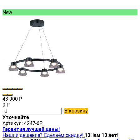
New
43 900
Р
0
Р
-
+
В корзину
Уточняйте
Артикул:
4247-6P
Гарантия лучшей цены!
Нашли дешевле? Сделаем скидку!
13
Нам 13 лет!