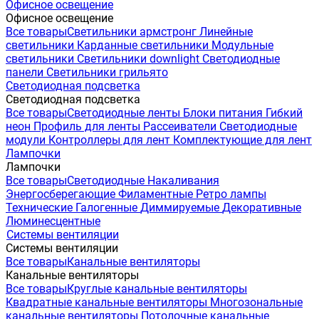
Офисное освещение
Офисное освещение
Все товары
Светильники армстронг
Линейные
светильники
Карданные светильники
Модульные
светильники
Светильники downlight
Светодиодные
панели
Светильники грильято
Светодиодная подсветка
Светодиодная подсветка
Все товары
Светодиодные ленты
Блоки питания
Гибкий
неон
Профиль для ленты
Рассеиватели
Светодиодные
модули
Контроллеры для лент
Комплектующие для лент
Лампочки
Лампочки
Все товары
Светодиодные
Накаливания
Энергосберегающие
Филаментные
Ретро лампы
Технические
Галогенные
Диммируемые
Декоративные
Люминесцентные
Системы вентиляции
Системы вентиляции
Все товары
Канальные вентиляторы
Канальные вентиляторы
Все товары
Круглые канальные вентиляторы
Квадратные канальные вентиляторы
Многозональные
канальные вентиляторы
Потолочные канальные