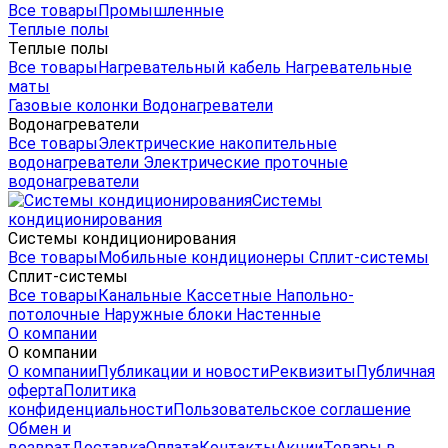
Все товары
Промышленные
Теплые полы
Теплые полы
Все товары
Нагревательный кабель
Нагревательные
маты
Газовые колонки
Водонагреватели
Водонагреватели
Все товары
Электрические накопительные
водонагреватели
Электрические проточные
водонагреватели
Системы
кондиционирования
Системы кондиционирования
Все товары
Мобильные кондиционеры
Сплит-системы
Сплит-системы
Все товары
Канальные
Кассетные
Напольно-
потолочные
Наружные блоки
Настенные
О компании
О компании
О компании
Публикации и новости
Реквизиты
Публичная
оферта
Политика
конфиденциальности
Пользовательское соглашение
Обмен и
возврат
Доставка
Оплата
Контакты
Акции
Товары в