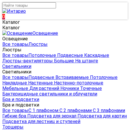
0
Каталог
Каталог
Освещение
Освещение
Все товары
Люстры
Люстры
Все товары
Потолочные
Подвесные
Каскадные
Люстры-вентиляторы
Большие
На штанге
Светильники
Светильники
Все товары
Подвесные
Встраиваемые
Потолочные
Накладные
Настенные
Настенно-потолочные
Мебельные
Для растений
Ночники
Точечные
Бактерицидные светильники и облучатели
Бра и подсветки
Бра и подсветки
Все товары
С 1 плафоном
С 2 плафонами
С 3 плафонами
Гибкие бра
Подсветка для зеркал
Подсветка для картин
Подсветка для лестниц и ступеней
Торшеры