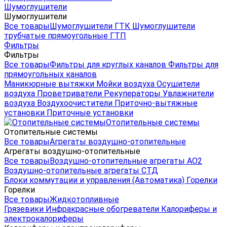
Шумоглушители
Шумоглушители
Все товары
Шумоглушители ГТК
Шумоглушители
трубчатые прямоугольные ГТП
Фильтры
Фильтры
Все товары
Фильтры для круглых каналов
Фильтры для
прямоугольных каналов
Маникюрные вытяжки
Мойки воздуха
Осушители
воздуха
Проветриватели
Рекуператоры
Увлажнители
воздуха
Воздухоочистители
Приточно-вытяжные
установки
Приточные установки
Отопительные системы
Отопительные системы
Все товары
Агрегаты воздушно-отопительные
Агрегаты воздушно-отопительные
Все товары
Воздушно-отопительные агрегаты АО2
Воздушно-отопительные агрегаты СТД
Блоки коммутации и управления (Автоматика)
Горелки
Горелки
Все товары
Жидкотопливные
Грязевики
Инфракрасные обогреватели
Калориферы и
электрокалориферы