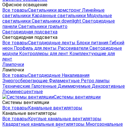
Офисное освещение
Все товары
Светильники армстронг
Линейные
светильники
Карданные светильники
Модульные
светильники
Светильники downlight
Светодиодные
панели
Светильники грильято
Светодиодная подсветка
Светодиодная подсветка
Все товары
Светодиодные ленты
Блоки питания
Гибкий
неон
Профиль для ленты
Рассеиватели
Светодиодные
модули
Контроллеры для лент
Комплектующие для
лент
Лампочки
Лампочки
Все товары
Светодиодные
Накаливания
Энергосберегающие
Филаментные
Ретро лампы
Технические
Галогенные
Диммируемые
Декоративные
Люминесцентные
Системы вентиляции
Системы вентиляции
Все товары
Канальные вентиляторы
Канальные вентиляторы
Все товары
Круглые канальные вентиляторы
Квадратные канальные вентиляторы
Многозональные