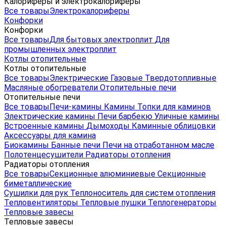
Калориферы и электрокалориферы
Все товары
Электрокалориферы
Конфорки
Конфорки
Все товары
Для бытовых электроплит
Для
промышленных электроплит
Котлы отопительные
Котлы отопительные
Все товары
Электрические
Газовые
Твердотопливные
Масляные обогреватели
Отопительные печи
Отопительные печи
Все товары
Печи-камины
Камины
Топки для каминов
Электрические камины
Печи барбекю
Уличные камины
Встроенные камины
Дымоходы
Каминные облицовки
Аксессуары для камина
Биокамины
Банные печи
Печи на отработанном масле
Полотенцесушители
Радиаторы отопления
Радиаторы отопления
Все товары
Секционные алюминиевые
Секционные
биметаллические
Сушилки для рук
Теплоноситель для систем отопления
Тепловентиляторы
Тепловые пушки
Теплогенераторы
Тепловые завесы
Тепловые завесы