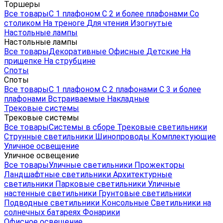
Торшеры
Все товары
С 1 плафоном
С 2 и более плафонами
Со
столиком
На треноге
Для чтения
Изогнутые
Настольные лампы
Настольные лампы
Все товары
Декоративные
Офисные
Детские
На
прищепке
На струбцине
Споты
Споты
Все товары
С 1 плафоном
С 2 плафонами
С 3 и более
плафонами
Встраиваемые
Накладные
Трековые системы
Трековые системы
Все товары
Системы в сборе
Трековые светильники
Струнные светильники
Шинопроводы
Комплектующие
Уличное освещение
Уличное освещение
Все товары
Уличные светильники
Прожекторы
Ландшафтные светильники
Архитектурные
светильники
Парковые светильники
Уличные
настенные светильники
Грунтовые светильники
Подводные светильники
Консольные
Светильники на
солнечных батареях
Фонарики
Офисное освещение