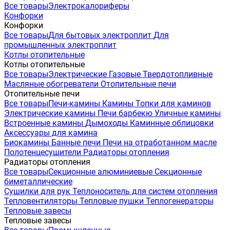
Все товары
Электрокалориферы
Конфорки
Конфорки
Все товары
Для бытовых электроплит
Для
промышленных электроплит
Котлы отопительные
Котлы отопительные
Все товары
Электрические
Газовые
Твердотопливные
Масляные обогреватели
Отопительные печи
Отопительные печи
Все товары
Печи-камины
Камины
Топки для каминов
Электрические камины
Печи барбекю
Уличные камины
Встроенные камины
Дымоходы
Каминные облицовки
Аксессуары для камина
Биокамины
Банные печи
Печи на отработанном масле
Полотенцесушители
Радиаторы отопления
Радиаторы отопления
Все товары
Секционные алюминиевые
Секционные
биметаллические
Сушилки для рук
Теплоноситель для систем отопления
Тепловентиляторы
Тепловые пушки
Теплогенераторы
Тепловые завесы
Тепловые завесы