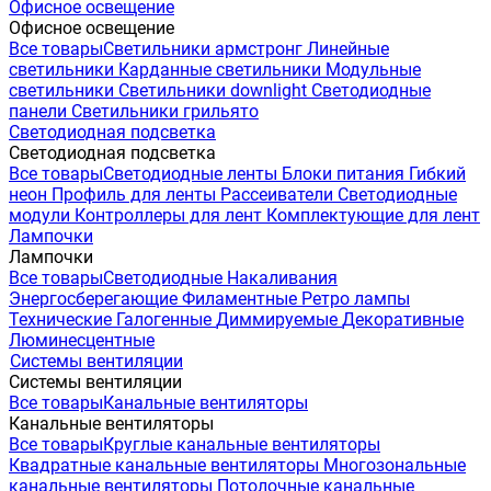
Офисное освещение
Офисное освещение
Все товары
Светильники армстронг
Линейные
светильники
Карданные светильники
Модульные
светильники
Светильники downlight
Светодиодные
панели
Светильники грильято
Светодиодная подсветка
Светодиодная подсветка
Все товары
Светодиодные ленты
Блоки питания
Гибкий
неон
Профиль для ленты
Рассеиватели
Светодиодные
модули
Контроллеры для лент
Комплектующие для лент
Лампочки
Лампочки
Все товары
Светодиодные
Накаливания
Энергосберегающие
Филаментные
Ретро лампы
Технические
Галогенные
Диммируемые
Декоративные
Люминесцентные
Системы вентиляции
Системы вентиляции
Все товары
Канальные вентиляторы
Канальные вентиляторы
Все товары
Круглые канальные вентиляторы
Квадратные канальные вентиляторы
Многозональные
канальные вентиляторы
Потолочные канальные