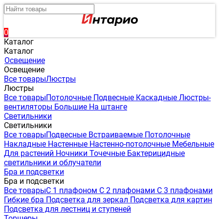
0
Каталог
Каталог
Освещение
Освещение
Все товары
Люстры
Люстры
Все товары
Потолочные
Подвесные
Каскадные
Люстры-
вентиляторы
Большие
На штанге
Светильники
Светильники
Все товары
Подвесные
Встраиваемые
Потолочные
Накладные
Настенные
Настенно-потолочные
Мебельные
Для растений
Ночники
Точечные
Бактерицидные
светильники и облучатели
Бра и подсветки
Бра и подсветки
Все товары
С 1 плафоном
С 2 плафонами
С 3 плафонами
Гибкие бра
Подсветка для зеркал
Подсветка для картин
Подсветка для лестниц и ступеней
Торшеры