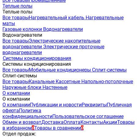
Все товары
Промышленные
Теплые полы
Теплые полы
Все товары
Нагревательный кабель
Нагревательные
маты
Газовые колонки
Водонагреватели
Водонагреватели
Все товары
Электрические накопительные
водонагреватели
Электрические проточные
водонагреватели
Системы кондиционирования
Системы кондиционирования
Все товары
Мобильные кондиционеры
Сплит-системы
Сплит-системы
Все товары
Канальные
Кассетные
Напольно-потолочные
Наружные блоки
Настенные
О компании
О компании
О компании
Публикации и новости
Реквизиты
Публичная
оферта
Политика
конфиденциальности
Пользовательское соглашение
Обмен и возврат
Доставка
Оплата
Контакты
Акции
Товары
в избранном
Товары в сравнении
0
0
Отдел продаж: