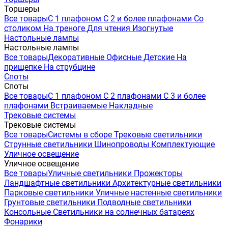
Торшеры
Все товары
С 1 плафоном
С 2 и более плафонами
Со
столиком
На треноге
Для чтения
Изогнутые
Настольные лампы
Настольные лампы
Все товары
Декоративные
Офисные
Детские
На
прищепке
На струбцине
Споты
Споты
Все товары
С 1 плафоном
С 2 плафонами
С 3 и более
плафонами
Встраиваемые
Накладные
Трековые системы
Трековые системы
Все товары
Системы в сборе
Трековые светильники
Струнные светильники
Шинопроводы
Комплектующие
Уличное освещение
Уличное освещение
Все товары
Уличные светильники
Прожекторы
Ландшафтные светильники
Архитектурные светильники
Парковые светильники
Уличные настенные светильники
Грунтовые светильники
Подводные светильники
Консольные
Светильники на солнечных батареях
Фонарики