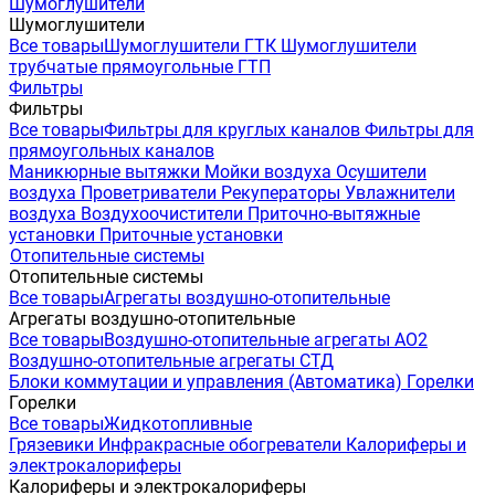
Шумоглушители
Шумоглушители
Все товары
Шумоглушители ГТК
Шумоглушители
трубчатые прямоугольные ГТП
Фильтры
Фильтры
Все товары
Фильтры для круглых каналов
Фильтры для
прямоугольных каналов
Маникюрные вытяжки
Мойки воздуха
Осушители
воздуха
Проветриватели
Рекуператоры
Увлажнители
воздуха
Воздухоочистители
Приточно-вытяжные
установки
Приточные установки
Отопительные системы
Отопительные системы
Все товары
Агрегаты воздушно-отопительные
Агрегаты воздушно-отопительные
Все товары
Воздушно-отопительные агрегаты АО2
Воздушно-отопительные агрегаты СТД
Блоки коммутации и управления (Автоматика)
Горелки
Горелки
Все товары
Жидкотопливные
Грязевики
Инфракрасные обогреватели
Калориферы и
электрокалориферы
Калориферы и электрокалориферы