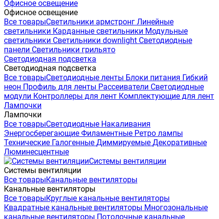
Офисное освещение
Офисное освещение
Все товары
Светильники армстронг
Линейные
светильники
Карданные светильники
Модульные
светильники
Светильники downlight
Светодиодные
панели
Светильники грильято
Светодиодная подсветка
Светодиодная подсветка
Все товары
Светодиодные ленты
Блоки питания
Гибкий
неон
Профиль для ленты
Рассеиватели
Светодиодные
модули
Контроллеры для лент
Комплектующие для лент
Лампочки
Лампочки
Все товары
Светодиодные
Накаливания
Энергосберегающие
Филаментные
Ретро лампы
Технические
Галогенные
Диммируемые
Декоративные
Люминесцентные
Системы вентиляции
Системы вентиляции
Все товары
Канальные вентиляторы
Канальные вентиляторы
Все товары
Круглые канальные вентиляторы
Квадратные канальные вентиляторы
Многозональные
канальные вентиляторы
Потолочные канальные