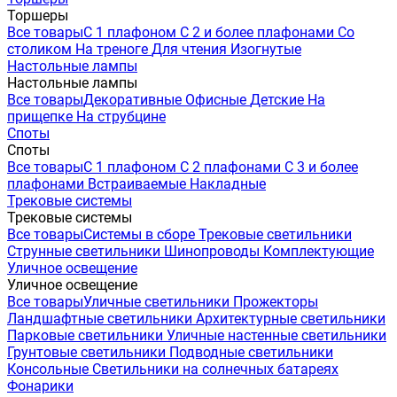
Торшеры
Все товары
С 1 плафоном
С 2 и более плафонами
Со
столиком
На треноге
Для чтения
Изогнутые
Настольные лампы
Настольные лампы
Все товары
Декоративные
Офисные
Детские
На
прищепке
На струбцине
Споты
Споты
Все товары
С 1 плафоном
С 2 плафонами
С 3 и более
плафонами
Встраиваемые
Накладные
Трековые системы
Трековые системы
Все товары
Системы в сборе
Трековые светильники
Струнные светильники
Шинопроводы
Комплектующие
Уличное освещение
Уличное освещение
Все товары
Уличные светильники
Прожекторы
Ландшафтные светильники
Архитектурные светильники
Парковые светильники
Уличные настенные светильники
Грунтовые светильники
Подводные светильники
Консольные
Светильники на солнечных батареях
Фонарики