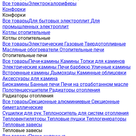
Все товары
Электрокалориферы
Конфорки
Конфорки
Все товары
Для бытовых электроплит
Для
промышленных электроплит
Котлы отопительные
Котлы отопительные
Все товары
Электрические
Газовые
Твердотопливные
Масляные обогреватели
Отопительные печи
Отопительные печи
Все товары
Печи-камины
Камины
Топки для каминов
Электрические камины
Печи барбекю
Уличные камины
Встроенные камины
Дымоходы
Каминные облицовки
Аксессуары для камина
Биокамины
Банные печи
Печи на отработанном масле
Полотенцесушители
Радиаторы отопления
Радиаторы отопления
Все товары
Секционные алюминиевые
Секционные
биметаллические
Сушилки для рук
Теплоноситель для систем отопления
Тепловентиляторы
Тепловые пушки
Теплогенераторы
Тепловые завесы
Тепловые завесы