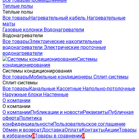
Все товары
Промышленные
Теплые полы
Теплые полы
Все товары
Нагревательный кабель
Нагревательные
маты
Газовые колонки
Водонагреватели
Водонагреватели
Все товары
Электрические накопительные
водонагреватели
Электрические проточные
водонагреватели
Системы
кондиционирования
Системы кондиционирования
Все товары
Мобильные кондиционеры
Сплит-системы
Сплит-системы
Все товары
Канальные
Кассетные
Напольно-потолочные
Наружные блоки
Настенные
О компании
О компании
О компании
Публикации и новости
Реквизиты
Публичная
оферта
Политика
конфиденциальности
Пользовательское соглашение
Обмен и возврат
Доставка
Оплата
Контакты
Акции
Товары
в избранном
Товары в сравнении
0
0