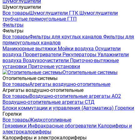
Шумоглушители
Шумоглушители
Все товары
Шумоглушители ГТК
Шумоглушители
трубчатые прямоугольные ГТП
Фильтры
Фильтры
Все товары
Фильтры для круглых каналов
Фильтры для
прямоугольных каналов
Маникюрные вытяжки
Мойки воздуха
Осушители
воздуха
Проветриватели
Рекуператоры
Увлажнители
воздуха
Воздухоочистители
Приточно-вытяжные
установки
Приточные установки
Отопительные системы
Отопительные системы
Все товары
Агрегаты воздушно-отопительные
Агрегаты воздушно-отопительные
Все товары
Воздушно-отопительные агрегаты АО2
Воздушно-отопительные агрегаты СТД
Блоки коммутации и управления (Автоматика)
Горелки
Горелки
Все товары
Жидкотопливные
Грязевики
Инфракрасные обогреватели
Калориферы и
электрокалориферы
Калориферы и электрокалориферы