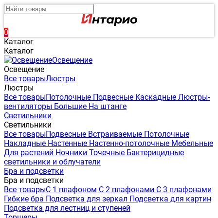
0
Каталог
Каталог
Освещение
Освещение
Все товары
Люстры
Люстры
Все товары
Потолочные
Подвесные
Каскадные
Люстры-
вентиляторы
Большие
На штанге
Светильники
Светильники
Все товары
Подвесные
Встраиваемые
Потолочные
Накладные
Настенные
Настенно-потолочные
Мебельные
Для растений
Ночники
Точечные
Бактерицидные
светильники и облучатели
Бра и подсветки
Бра и подсветки
Все товары
С 1 плафоном
С 2 плафонами
С 3 плафонами
Гибкие бра
Подсветка для зеркал
Подсветка для картин
Подсветка для лестниц и ступеней
Торшеры