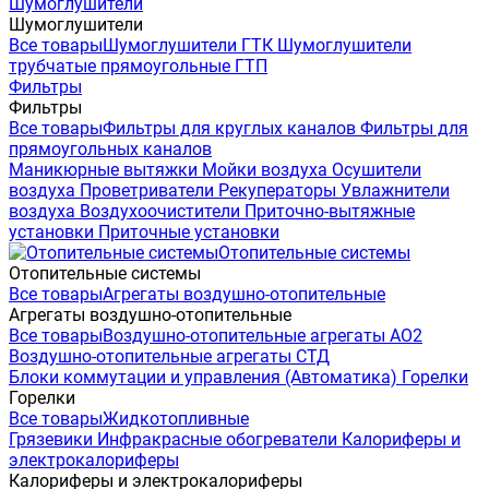
Шумоглушители
Шумоглушители
Все товары
Шумоглушители ГТК
Шумоглушители
трубчатые прямоугольные ГТП
Фильтры
Фильтры
Все товары
Фильтры для круглых каналов
Фильтры для
прямоугольных каналов
Маникюрные вытяжки
Мойки воздуха
Осушители
воздуха
Проветриватели
Рекуператоры
Увлажнители
воздуха
Воздухоочистители
Приточно-вытяжные
установки
Приточные установки
Отопительные системы
Отопительные системы
Все товары
Агрегаты воздушно-отопительные
Агрегаты воздушно-отопительные
Все товары
Воздушно-отопительные агрегаты АО2
Воздушно-отопительные агрегаты СТД
Блоки коммутации и управления (Автоматика)
Горелки
Горелки
Все товары
Жидкотопливные
Грязевики
Инфракрасные обогреватели
Калориферы и
электрокалориферы
Калориферы и электрокалориферы