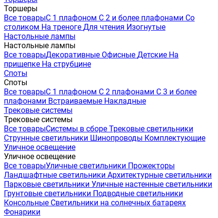
Торшеры
Все товары
С 1 плафоном
С 2 и более плафонами
Со
столиком
На треноге
Для чтения
Изогнутые
Настольные лампы
Настольные лампы
Все товары
Декоративные
Офисные
Детские
На
прищепке
На струбцине
Споты
Споты
Все товары
С 1 плафоном
С 2 плафонами
С 3 и более
плафонами
Встраиваемые
Накладные
Трековые системы
Трековые системы
Все товары
Системы в сборе
Трековые светильники
Струнные светильники
Шинопроводы
Комплектующие
Уличное освещение
Уличное освещение
Все товары
Уличные светильники
Прожекторы
Ландшафтные светильники
Архитектурные светильники
Парковые светильники
Уличные настенные светильники
Грунтовые светильники
Подводные светильники
Консольные
Светильники на солнечных батареях
Фонарики