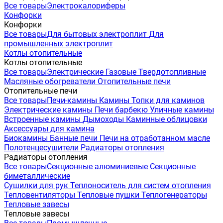
Все товары
Электрокалориферы
Конфорки
Конфорки
Все товары
Для бытовых электроплит
Для
промышленных электроплит
Котлы отопительные
Котлы отопительные
Все товары
Электрические
Газовые
Твердотопливные
Масляные обогреватели
Отопительные печи
Отопительные печи
Все товары
Печи-камины
Камины
Топки для каминов
Электрические камины
Печи барбекю
Уличные камины
Встроенные камины
Дымоходы
Каминные облицовки
Аксессуары для камина
Биокамины
Банные печи
Печи на отработанном масле
Полотенцесушители
Радиаторы отопления
Радиаторы отопления
Все товары
Секционные алюминиевые
Секционные
биметаллические
Сушилки для рук
Теплоноситель для систем отопления
Тепловентиляторы
Тепловые пушки
Теплогенераторы
Тепловые завесы
Тепловые завесы