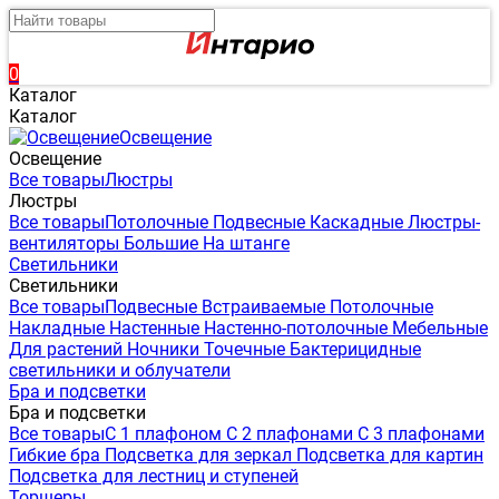
0
Каталог
Каталог
Освещение
Освещение
Все товары
Люстры
Люстры
Все товары
Потолочные
Подвесные
Каскадные
Люстры-
вентиляторы
Большие
На штанге
Светильники
Светильники
Все товары
Подвесные
Встраиваемые
Потолочные
Накладные
Настенные
Настенно-потолочные
Мебельные
Для растений
Ночники
Точечные
Бактерицидные
светильники и облучатели
Бра и подсветки
Бра и подсветки
Все товары
С 1 плафоном
С 2 плафонами
С 3 плафонами
Гибкие бра
Подсветка для зеркал
Подсветка для картин
Подсветка для лестниц и ступеней
Торшеры