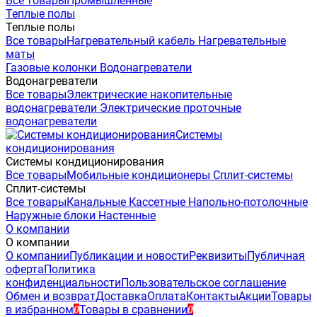
Все товары
Промышленные
Теплые полы
Теплые полы
Все товары
Нагревательный кабель
Нагревательные
маты
Газовые колонки
Водонагреватели
Водонагреватели
Все товары
Электрические накопительные
водонагреватели
Электрические проточные
водонагреватели
Системы
кондиционирования
Системы кондиционирования
Все товары
Мобильные кондиционеры
Сплит-системы
Сплит-системы
Все товары
Канальные
Кассетные
Напольно-потолочные
Наружные блоки
Настенные
О компании
О компании
О компании
Публикации и новости
Реквизиты
Публичная
оферта
Политика
конфиденциальности
Пользовательское соглашение
Обмен и возврат
Доставка
Оплата
Контакты
Акции
Товары
в избранном
Товары в сравнении
0
0