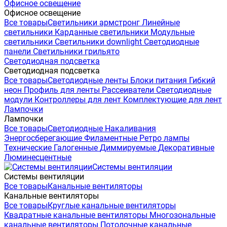
Офисное освещение
Офисное освещение
Все товары
Светильники армстронг
Линейные
светильники
Карданные светильники
Модульные
светильники
Светильники downlight
Светодиодные
панели
Светильники грильято
Светодиодная подсветка
Светодиодная подсветка
Все товары
Светодиодные ленты
Блоки питания
Гибкий
неон
Профиль для ленты
Рассеиватели
Светодиодные
модули
Контроллеры для лент
Комплектующие для лент
Лампочки
Лампочки
Все товары
Светодиодные
Накаливания
Энергосберегающие
Филаментные
Ретро лампы
Технические
Галогенные
Диммируемые
Декоративные
Люминесцентные
Системы вентиляции
Системы вентиляции
Все товары
Канальные вентиляторы
Канальные вентиляторы
Все товары
Круглые канальные вентиляторы
Квадратные канальные вентиляторы
Многозональные
канальные вентиляторы
Потолочные канальные