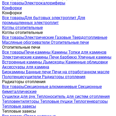
Все товары
Электрокалориферы
Конфорки
Конфорки
Все товары
Для бытовых электроплит
Для
промышленных электроплит
Котлы отопительные
Котлы отопительные
Все товары
Электрические
Газовые
Твердотопливные
Масляные обогреватели
Отопительные печи
Отопительные печи
Все товары
Печи-камины
Камины
Топки для каминов
Электрические камины
Печи барбекю
Уличные камины
Встроенные камины
Дымоходы
Каминные облицовки
Аксессуары для камина
Биокамины
Банные печи
Печи на отработанном масле
Полотенцесушители
Радиаторы отопления
Радиаторы отопления
Все товары
Секционные алюминиевые
Секционные
биметаллические
Сушилки для рук
Теплоноситель для систем отопления
Тепловентиляторы
Тепловые пушки
Теплогенераторы
Тепловые завесы
Тепловые завесы