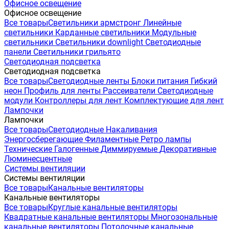
Офисное освещение
Офисное освещение
Все товары
Светильники армстронг
Линейные
светильники
Карданные светильники
Модульные
светильники
Светильники downlight
Светодиодные
панели
Светильники грильято
Светодиодная подсветка
Светодиодная подсветка
Все товары
Светодиодные ленты
Блоки питания
Гибкий
неон
Профиль для ленты
Рассеиватели
Светодиодные
модули
Контроллеры для лент
Комплектующие для лент
Лампочки
Лампочки
Все товары
Светодиодные
Накаливания
Энергосберегающие
Филаментные
Ретро лампы
Технические
Галогенные
Диммируемые
Декоративные
Люминесцентные
Системы вентиляции
Системы вентиляции
Все товары
Канальные вентиляторы
Канальные вентиляторы
Все товары
Круглые канальные вентиляторы
Квадратные канальные вентиляторы
Многозональные
канальные вентиляторы
Потолочные канальные