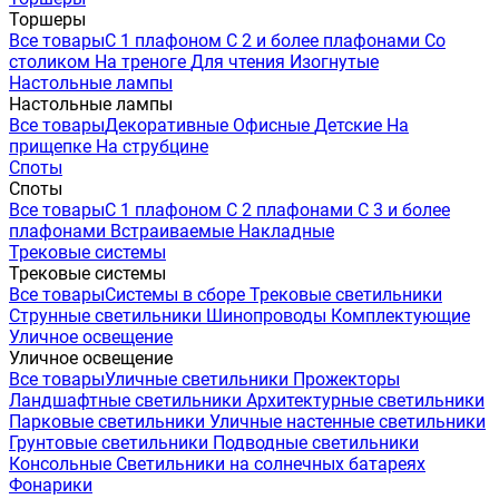
Торшеры
Все товары
С 1 плафоном
С 2 и более плафонами
Со
столиком
На треноге
Для чтения
Изогнутые
Настольные лампы
Настольные лампы
Все товары
Декоративные
Офисные
Детские
На
прищепке
На струбцине
Споты
Споты
Все товары
С 1 плафоном
С 2 плафонами
С 3 и более
плафонами
Встраиваемые
Накладные
Трековые системы
Трековые системы
Все товары
Системы в сборе
Трековые светильники
Струнные светильники
Шинопроводы
Комплектующие
Уличное освещение
Уличное освещение
Все товары
Уличные светильники
Прожекторы
Ландшафтные светильники
Архитектурные светильники
Парковые светильники
Уличные настенные светильники
Грунтовые светильники
Подводные светильники
Консольные
Светильники на солнечных батареях
Фонарики