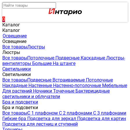
0
Каталог
Каталог
Освещение
Освещение
Все товары
Люстры
Люстры
Все товары
Потолочные
Подвесные
Каскадные
Люстры-
вентиляторы
Большие
На штанге
Светильники
Светильники
Все товары
Подвесные
Встраиваемые
Потолочные
Накладные
Настенные
Настенно-потолочные
Мебельные
Для растений
Ночники
Точечные
Бактерицидные
светильники и облучатели
Бра и подсветки
Бра и подсветки
Все товары
С 1 плафоном
С 2 плафонами
С 3 плафонами
Гибкие бра
Подсветка для зеркал
Подсветка для картин
Подсветка для лестниц и ступеней
Торшеры