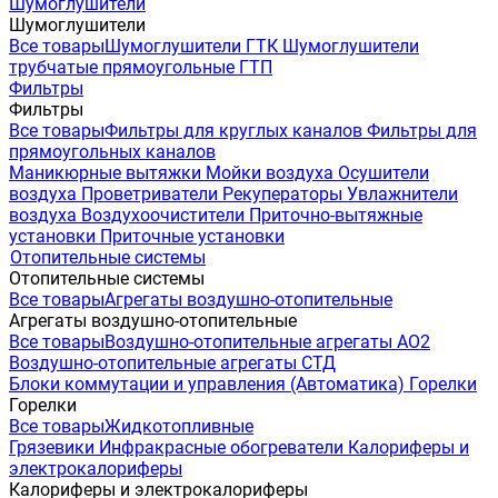
Шумоглушители
Шумоглушители
Все товары
Шумоглушители ГТК
Шумоглушители
трубчатые прямоугольные ГТП
Фильтры
Фильтры
Все товары
Фильтры для круглых каналов
Фильтры для
прямоугольных каналов
Маникюрные вытяжки
Мойки воздуха
Осушители
воздуха
Проветриватели
Рекуператоры
Увлажнители
воздуха
Воздухоочистители
Приточно-вытяжные
установки
Приточные установки
Отопительные системы
Отопительные системы
Все товары
Агрегаты воздушно-отопительные
Агрегаты воздушно-отопительные
Все товары
Воздушно-отопительные агрегаты АО2
Воздушно-отопительные агрегаты СТД
Блоки коммутации и управления (Автоматика)
Горелки
Горелки
Все товары
Жидкотопливные
Грязевики
Инфракрасные обогреватели
Калориферы и
электрокалориферы
Калориферы и электрокалориферы