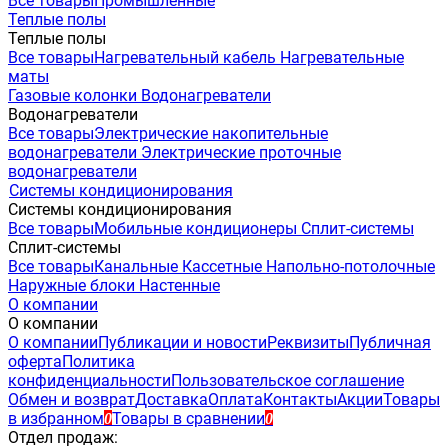
Все товары
Промышленные
Теплые полы
Теплые полы
Все товары
Нагревательный кабель
Нагревательные
маты
Газовые колонки
Водонагреватели
Водонагреватели
Все товары
Электрические накопительные
водонагреватели
Электрические проточные
водонагреватели
Системы кондиционирования
Системы кондиционирования
Все товары
Мобильные кондиционеры
Сплит-системы
Сплит-системы
Все товары
Канальные
Кассетные
Напольно-потолочные
Наружные блоки
Настенные
О компании
О компании
О компании
Публикации и новости
Реквизиты
Публичная
оферта
Политика
конфиденциальности
Пользовательское соглашение
Обмен и возврат
Доставка
Оплата
Контакты
Акции
Товары
в избранном
Товары в сравнении
0
0
Отдел продаж: