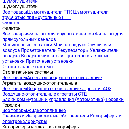
Шумоглушители
Шумоглушители
Все товары
Шумоглушители ГТК
Шумоглушители
трубчатые прямоугольные ГТП
Фильтры
Фильтры
Все товары
Фильтры для круглых каналов
Фильтры для
прямоугольных каналов
Маникюрные вытяжки
Мойки воздуха
Осушители
воздуха
Проветриватели
Рекуператоры
Увлажнители
воздуха
Воздухоочистители
Приточно-вытяжные
установки
Приточные установки
Отопительные системы
Отопительные системы
Все товары
Агрегаты воздушно-отопительные
Агрегаты воздушно-отопительные
Все товары
Воздушно-отопительные агрегаты АО2
Воздушно-отопительные агрегаты СТД
Блоки коммутации и управления (Автоматика)
Горелки
Горелки
Все товары
Жидкотопливные
Грязевики
Инфракрасные обогреватели
Калориферы и
электрокалориферы
Калориферы и электрокалориферы