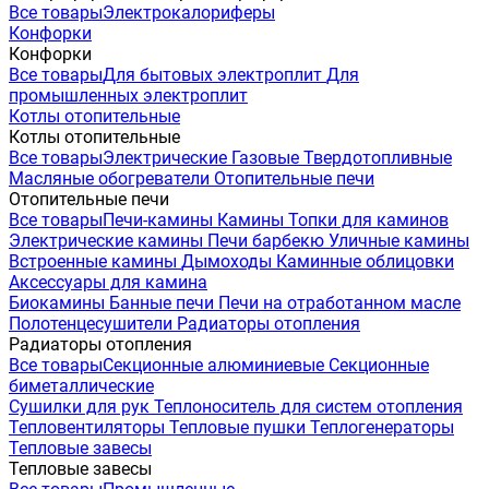
Все товары
Электрокалориферы
Конфорки
Конфорки
Все товары
Для бытовых электроплит
Для
промышленных электроплит
Котлы отопительные
Котлы отопительные
Все товары
Электрические
Газовые
Твердотопливные
Масляные обогреватели
Отопительные печи
Отопительные печи
Все товары
Печи-камины
Камины
Топки для каминов
Электрические камины
Печи барбекю
Уличные камины
Встроенные камины
Дымоходы
Каминные облицовки
Аксессуары для камина
Биокамины
Банные печи
Печи на отработанном масле
Полотенцесушители
Радиаторы отопления
Радиаторы отопления
Все товары
Секционные алюминиевые
Секционные
биметаллические
Сушилки для рук
Теплоноситель для систем отопления
Тепловентиляторы
Тепловые пушки
Теплогенераторы
Тепловые завесы
Тепловые завесы