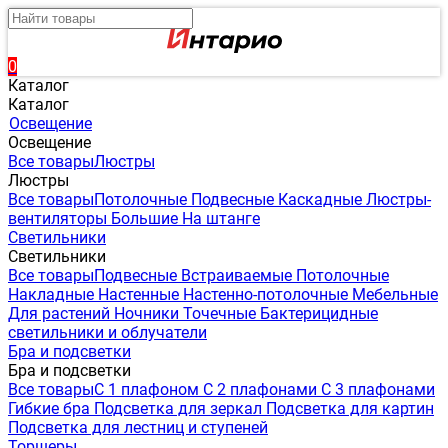
0
Каталог
Каталог
Освещение
Освещение
Все товары
Люстры
Люстры
Все товары
Потолочные
Подвесные
Каскадные
Люстры-
вентиляторы
Большие
На штанге
Светильники
Светильники
Все товары
Подвесные
Встраиваемые
Потолочные
Накладные
Настенные
Настенно-потолочные
Мебельные
Для растений
Ночники
Точечные
Бактерицидные
светильники и облучатели
Бра и подсветки
Бра и подсветки
Все товары
С 1 плафоном
С 2 плафонами
С 3 плафонами
Гибкие бра
Подсветка для зеркал
Подсветка для картин
Подсветка для лестниц и ступеней
Торшеры