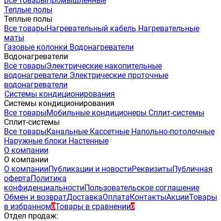
Все товары
Промышленные
Теплые полы
Теплые полы
Все товары
Нагревательный кабель
Нагревательные
маты
Газовые колонки
Водонагреватели
Водонагреватели
Все товары
Электрические накопительные
водонагреватели
Электрические проточные
водонагреватели
Системы кондиционирования
Системы кондиционирования
Все товары
Мобильные кондиционеры
Сплит-системы
Сплит-системы
Все товары
Канальные
Кассетные
Напольно-потолочные
Наружные блоки
Настенные
О компании
О компании
О компании
Публикации и новости
Реквизиты
Публичная
оферта
Политика
конфиденциальности
Пользовательское соглашение
Обмен и возврат
Доставка
Оплата
Контакты
Акции
Товары
в избранном
Товары в сравнении
0
0
Отдел продаж: