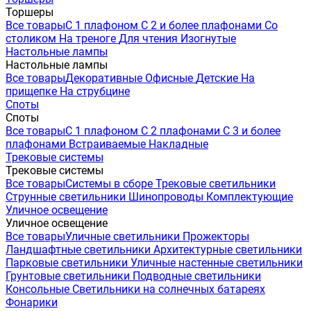
Торшеры
Все товары
С 1 плафоном
С 2 и более плафонами
Со
столиком
На треноге
Для чтения
Изогнутые
Настольные лампы
Настольные лампы
Все товары
Декоративные
Офисные
Детские
На
прищепке
На струбцине
Споты
Споты
Все товары
С 1 плафоном
С 2 плафонами
С 3 и более
плафонами
Встраиваемые
Накладные
Трековые системы
Трековые системы
Все товары
Системы в сборе
Трековые светильники
Струнные светильники
Шинопроводы
Комплектующие
Уличное освещение
Уличное освещение
Все товары
Уличные светильники
Прожекторы
Ландшафтные светильники
Архитектурные светильники
Парковые светильники
Уличные настенные светильники
Грунтовые светильники
Подводные светильники
Консольные
Светильники на солнечных батареях
Фонарики