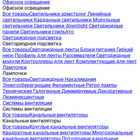
Офисное освещение
Офисное освещение
Все товары
Светильники армстронг
Линейные
светильники
Карданные светильники
Модульные
светильники
Светильники downlight
Светодиодные
панели
Светильники грильято
Светодиодная подсветка
Светодиодная подсветка
Все товары
Светодиодные ленты
Блоки питания
Гибкий
неон
Профиль для ленты
Рассеиватели
Светодиодные
модули
Контроллеры для лент
Комплектующие для лент
Лампочки
Лампочки
Все товары
Светодиодные
Накаливания
Энергосберегающие
Филаментные
Ретро лампы
Технические
Галогенные
Диммируемые
Декоративные
Люминесцентные
Системы вентиляции
Системы вентиляции
Все товары
Канальные вентиляторы
Канальные вентиляторы
Все товары
Круглые канальные вентиляторы
Квадратные канальные вентиляторы
Многозональные
канальные вентиляторы
Потолочные канальные