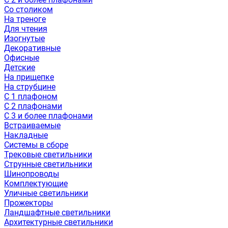
Со столиком
На треноге
Для чтения
Изогнутые
Декоративные
Офисные
Детские
На прищепке
На струбцине
С 1 плафоном
С 2 плафонами
С 3 и более плафонами
Встраиваемые
Накладные
Системы в сборе
Трековые светильники
Струнные светильники
Шинопроводы
Комплектующие
Уличные светильники
Прожекторы
Ландшафтные светильники
Архитектурные светильники