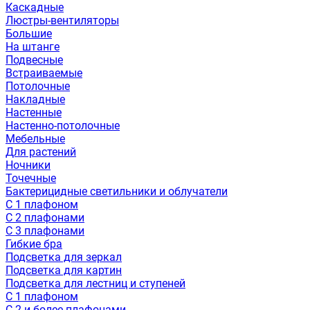
Каскадные
Люстры-вентиляторы
Большие
На штанге
Подвесные
Встраиваемые
Потолочные
Накладные
Настенные
Настенно-потолочные
Мебельные
Для растений
Ночники
Точечные
Бактерицидные светильники и облучатели
С 1 плафоном
С 2 плафонами
С 3 плафонами
Гибкие бра
Подсветка для зеркал
Подсветка для картин
Подсветка для лестниц и ступеней
С 1 плафоном
С 2 и более плафонами