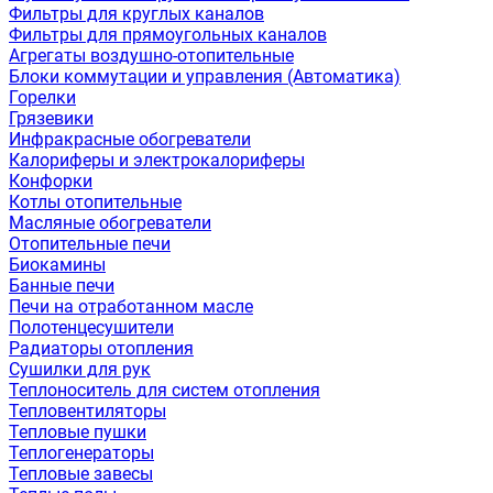
Фильтры для круглых каналов
Фильтры для прямоугольных каналов
Агрегаты воздушно-отопительные
Блоки коммутации и управления (Автоматика)
Горелки
Грязевики
Инфракрасные обогреватели
Калориферы и электрокалориферы
Конфорки
Котлы отопительные
Масляные обогреватели
Отопительные печи
Биокамины
Банные печи
Печи на отработанном масле
Полотенцесушители
Радиаторы отопления
Сушилки для рук
Теплоноситель для систем отопления
Тепловентиляторы
Тепловые пушки
Теплогенераторы
Тепловые завесы