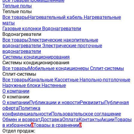
Все товары
Промышленные
Теплые полы
Теплые полы
Все товары
Нагревательный кабель
Нагревательные
маты
Газовые колонки
Водонагреватели
Водонагреватели
Все товары
Электрические накопительные
водонагреватели
Электрические проточные
водонагреватели
Системы кондиционирования
Системы кондиционирования
Все товары
Мобильные кондиционеры
Сплит-системы
Сплит-системы
Все товары
Канальные
Кассетные
Напольно-потолочные
Наружные блоки
Настенные
О компании
О компании
О компании
Публикации и новости
Реквизиты
Публичная
оферта
Политика
конфиденциальности
Пользовательское соглашение
Обмен и возврат
Доставка
Оплата
Контакты
Акции
Товары
в избранном
Товары в сравнении
0
0
Отдел продаж: