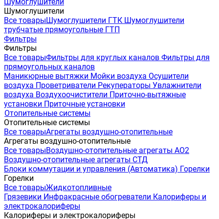
Шумоглушители
Шумоглушители
Все товары
Шумоглушители ГТК
Шумоглушители
трубчатые прямоугольные ГТП
Фильтры
Фильтры
Все товары
Фильтры для круглых каналов
Фильтры для
прямоугольных каналов
Маникюрные вытяжки
Мойки воздуха
Осушители
воздуха
Проветриватели
Рекуператоры
Увлажнители
воздуха
Воздухоочистители
Приточно-вытяжные
установки
Приточные установки
Отопительные системы
Отопительные системы
Все товары
Агрегаты воздушно-отопительные
Агрегаты воздушно-отопительные
Все товары
Воздушно-отопительные агрегаты АО2
Воздушно-отопительные агрегаты СТД
Блоки коммутации и управления (Автоматика)
Горелки
Горелки
Все товары
Жидкотопливные
Грязевики
Инфракрасные обогреватели
Калориферы и
электрокалориферы
Калориферы и электрокалориферы