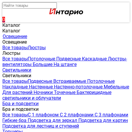
0
Каталог
Каталог
Освещение
Освещение
Все товары
Люстры
Люстры
Все товары
Потолочные
Подвесные
Каскадные
Люстры-
вентиляторы
Большие
На штанге
Светильники
Светильники
Все товары
Подвесные
Встраиваемые
Потолочные
Накладные
Настенные
Настенно-потолочные
Мебельные
Для растений
Ночники
Точечные
Бактерицидные
светильники и облучатели
Бра и подсветки
Бра и подсветки
Все товары
С 1 плафоном
С 2 плафонами
С 3 плафонами
Гибкие бра
Подсветка для зеркал
Подсветка для картин
Подсветка для лестниц и ступеней
Торшеры