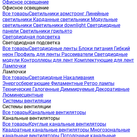
Офисное освещение
Офисное освещение
Все товары
Светильники армстронг
Линейные
светильники
Карданные светильники
Модульные
светильники
Светильники downlight
Светодиодные
панели
Светильники грильято
Светодиодная подсветка
Светодиодная подсветка
Все товары
Светодиодные ленты
Блоки питания
Гибкий
неон
Профиль для ленты
Рассеиватели
Светодиодные
модули
Контроллеры для лент
Комплектующие для лент
Лампочки
Лампочки
Все товары
Светодиодные
Накаливания
Энергосберегающие
Филаментные
Ретро лампы
Технические
Галогенные
Диммируемые
Декоративные
Люминесцентные
Системы вентиляции
Системы вентиляции
Все товары
Канальные вентиляторы
Канальные вентиляторы
Все товары
Круглые канальные вентиляторы
Квадратные канальные вентиляторы
Многозональные
канальные вентиляторы
Потолочные канальные