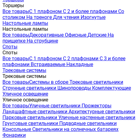
Торшеры
Все товары
С 1 плафоном
С 2 и более плафонами
Со
столиком
На треноге
Для чтения
Изогнутые
Настольные лампы
Настольные лампы
Все товары
Декоративные
Офисные
Детские
На
прищепке
На струбцине
Споты
Споты
Все товары
С 1 плафоном
С 2 плафонами
С 3 и более
плафонами
Встраиваемые
Накладные
Трековые системы
Трековые системы
Все товары
Системы в сборе
Трековые светильники
Струнные светильники
Шинопроводы
Комплектующие
Уличное освещение
Уличное освещение
Все товары
Уличные светильники
Прожекторы
Ландшафтные светильники
Архитектурные светильники
Парковые светильники
Уличные настенные светильники
Грунтовые светильники
Подводные светильники
Консольные
Светильники на солнечных батареях
Фонарики