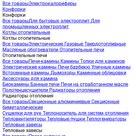
Все товары
Электрокалориферы
Конфорки
Конфорки
Все товары
Для бытовых электроплит
Для
промышленных электроплит
Котлы отопительные
Котлы отопительные
Все товары
Электрические
Газовые
Твердотопливные
Масляные обогреватели
Отопительные печи
Отопительные печи
Все товары
Печи-камины
Камины
Топки для каминов
Электрические камины
Печи барбекю
Уличные камины
Встроенные камины
Дымоходы
Каминные облицовки
Аксессуары для камина
Биокамины
Банные печи
Печи на отработанном масле
Полотенцесушители
Радиаторы отопления
Радиаторы отопления
Все товары
Секционные алюминиевые
Секционные
биметаллические
Сушилки для рук
Теплоноситель для систем отопления
Тепловентиляторы
Тепловые пушки
Теплогенераторы
Тепловые завесы
Тепловые завесы