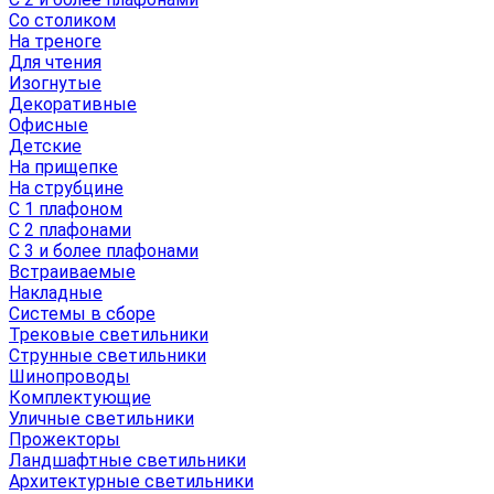
Со столиком
На треноге
Для чтения
Изогнутые
Декоративные
Офисные
Детские
На прищепке
На струбцине
С 1 плафоном
С 2 плафонами
С 3 и более плафонами
Встраиваемые
Накладные
Системы в сборе
Трековые светильники
Струнные светильники
Шинопроводы
Комплектующие
Уличные светильники
Прожекторы
Ландшафтные светильники
Архитектурные светильники