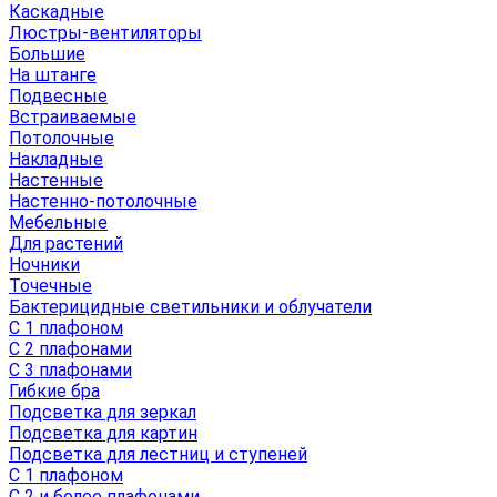
Каскадные
Люстры-вентиляторы
Большие
На штанге
Подвесные
Встраиваемые
Потолочные
Накладные
Настенные
Настенно-потолочные
Мебельные
Для растений
Ночники
Точечные
Бактерицидные светильники и облучатели
С 1 плафоном
С 2 плафонами
С 3 плафонами
Гибкие бра
Подсветка для зеркал
Подсветка для картин
Подсветка для лестниц и ступеней
С 1 плафоном
С 2 и более плафонами