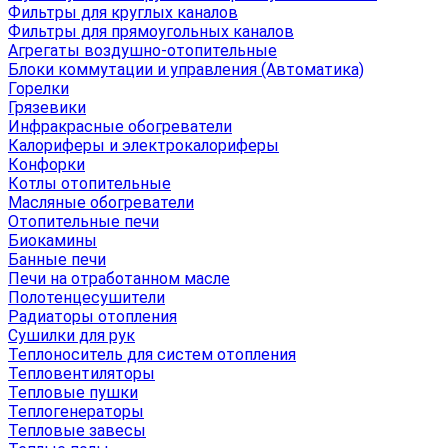
Фильтры для круглых каналов
Фильтры для прямоугольных каналов
Агрегаты воздушно-отопительные
Блоки коммутации и управления (Автоматика)
Горелки
Грязевики
Инфракрасные обогреватели
Калориферы и электрокалориферы
Конфорки
Котлы отопительные
Масляные обогреватели
Отопительные печи
Биокамины
Банные печи
Печи на отработанном масле
Полотенцесушители
Радиаторы отопления
Сушилки для рук
Теплоноситель для систем отопления
Тепловентиляторы
Тепловые пушки
Теплогенераторы
Тепловые завесы