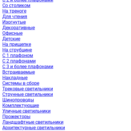
Со столиком
На треноге
Для чтения
Изогнутые
Декоративные
Офисные
Детские
На прищепке
На струбцине
С 1 плафоном
С 2 плафонами
С 3 и более плафонами
Встраиваемые
Накладные
Системы в сборе
Трековые светильники
Струнные светильники
Шинопроводы
Комплектующие
Уличные светильники
Прожекторы
Ландшафтные светильники
Архитектурные светильники