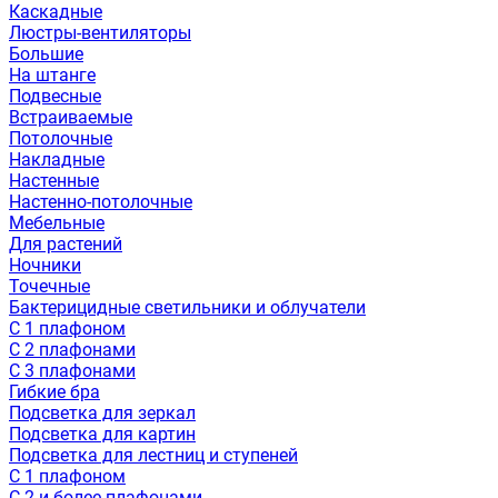
Каскадные
Люстры-вентиляторы
Большие
На штанге
Подвесные
Встраиваемые
Потолочные
Накладные
Настенные
Настенно-потолочные
Мебельные
Для растений
Ночники
Точечные
Бактерицидные светильники и облучатели
С 1 плафоном
С 2 плафонами
С 3 плафонами
Гибкие бра
Подсветка для зеркал
Подсветка для картин
Подсветка для лестниц и ступеней
С 1 плафоном
С 2 и более плафонами