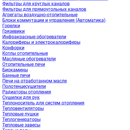
Фильтры для круглых каналов
Фильтры для прямоугольных каналов
Агрегаты воздушно-отопительные
Блоки коммутации и управления (Автоматика)
Горелки
Грязевики
Инфракрасные обогреватели
Калориферы и электрокалориферы
Конфорки
Котлы отопительные
Масляные обогреватели
Отопительные печи
Биокамины
Банные печи
Печи на отработанном масле
Полотенцесушители
Радиаторы отопления
Сушилки для рук
Теплоноситель для систем отопления
Тепловентиляторы
Тепловые пушки
Теплогенераторы
Тепловые завесы