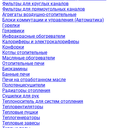
Фильтры для круглых каналов
Фильтры для прямоугольных каналов
Агрегаты воздушно-отопительные
Блоки коммутации и управления (Автоматика)
Горелки
Грязевики
Инфракрасные обогреватели
Калориферы и электрокалориферы
Конфорки
Котлы отопительные
Масляные обогреватели
Отопительные печи
Биокамины
Банные печи
Печи на отработанном масле
Полотенцесушители
Радиаторы отопления
Сушилки для рук
Теплоноситель для систем отопления
Тепловентиляторы
Тепловые пушки
Теплогенераторы
Тепловые завесы