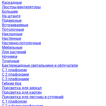
Каскадные
Люстры-вентиляторы
Большие
На штанге
Подвесные
Встраиваемые
Потолочные
Накладные
Настенные
Настенно-потолочные
Мебельные
Для растений
Ночники
Точечные
Бактерицидные светильники и облучатели
С 1 плафоном
С 2 плафонами
С 3 плафонами
Гибкие бра
Подсветка для зеркал
Подсветка для картин
Подсветка для лестниц и ступеней
С 1 плафоном
С 2 и более плафонами