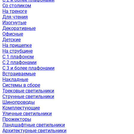
Со столиком
На треноге
Для чтения
Изогнутые
Декоративные
Офисные
Детские
На прищепке
На струбцине
С 1 плафоном
С 2 плафонами
С 3 и более плафонами
Встраиваемые
Накладные
Системы в сборе
Трековые светильники
Струнные светильники
Шинопроводы
Комплектующие
Уличные светильники
Прожекторы
Ландшафтные светильники
Архитектурные светильники