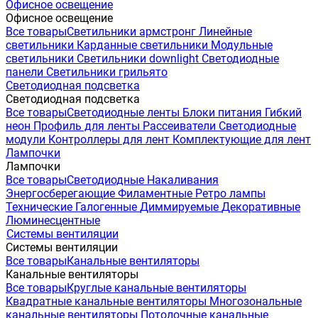
Офисное освещение
Офисное освещение
Все товары
Светильники армстронг
Линейные
светильники
Карданные светильники
Модульные
светильники
Светильники downlight
Светодиодные
панели
Светильники грильято
Светодиодная подсветка
Светодиодная подсветка
Все товары
Светодиодные ленты
Блоки питания
Гибкий
неон
Профиль для ленты
Рассеиватели
Светодиодные
модули
Контроллеры для лент
Комплектующие для лент
Лампочки
Лампочки
Все товары
Светодиодные
Накаливания
Энергосберегающие
Филаментные
Ретро лампы
Технические
Галогенные
Диммируемые
Декоративные
Люминесцентные
Системы вентиляции
Системы вентиляции
Все товары
Канальные вентиляторы
Канальные вентиляторы
Все товары
Круглые канальные вентиляторы
Квадратные канальные вентиляторы
Многозональные
канальные вентиляторы
Потолочные канальные