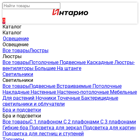
0
Каталог
Каталог
Освещение
Освещение
Все товары
Люстры
Люстры
Все товары
Потолочные
Подвесные
Каскадные
Люстры-
вентиляторы
Большие
На штанге
Светильники
Светильники
Все товары
Подвесные
Встраиваемые
Потолочные
Накладные
Настенные
Настенно-потолочные
Мебельные
Для растений
Ночники
Точечные
Бактерицидные
светильники и облучатели
Бра и подсветки
Бра и подсветки
Все товары
С 1 плафоном
С 2 плафонами
С 3 плафонами
Гибкие бра
Подсветка для зеркал
Подсветка для картин
Подсветка для лестниц и ступеней
Торшеры