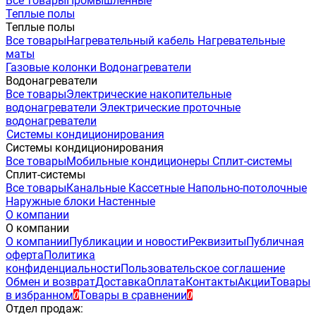
Все товары
Промышленные
Теплые полы
Теплые полы
Все товары
Нагревательный кабель
Нагревательные
маты
Газовые колонки
Водонагреватели
Водонагреватели
Все товары
Электрические накопительные
водонагреватели
Электрические проточные
водонагреватели
Системы кондиционирования
Системы кондиционирования
Все товары
Мобильные кондиционеры
Сплит-системы
Сплит-системы
Все товары
Канальные
Кассетные
Напольно-потолочные
Наружные блоки
Настенные
О компании
О компании
О компании
Публикации и новости
Реквизиты
Публичная
оферта
Политика
конфиденциальности
Пользовательское соглашение
Обмен и возврат
Доставка
Оплата
Контакты
Акции
Товары
в избранном
Товары в сравнении
0
0
Отдел продаж: