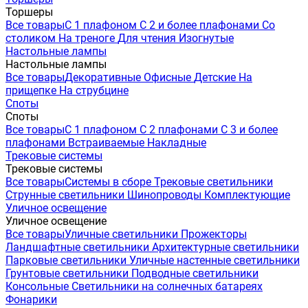
Торшеры
Все товары
С 1 плафоном
С 2 и более плафонами
Со
столиком
На треноге
Для чтения
Изогнутые
Настольные лампы
Настольные лампы
Все товары
Декоративные
Офисные
Детские
На
прищепке
На струбцине
Споты
Споты
Все товары
С 1 плафоном
С 2 плафонами
С 3 и более
плафонами
Встраиваемые
Накладные
Трековые системы
Трековые системы
Все товары
Системы в сборе
Трековые светильники
Струнные светильники
Шинопроводы
Комплектующие
Уличное освещение
Уличное освещение
Все товары
Уличные светильники
Прожекторы
Ландшафтные светильники
Архитектурные светильники
Парковые светильники
Уличные настенные светильники
Грунтовые светильники
Подводные светильники
Консольные
Светильники на солнечных батареях
Фонарики