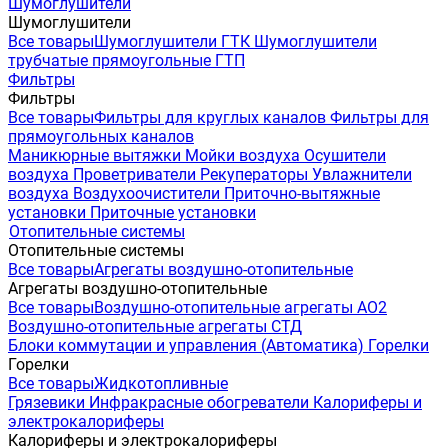
Шумоглушители
Шумоглушители
Все товары
Шумоглушители ГТК
Шумоглушители
трубчатые прямоугольные ГТП
Фильтры
Фильтры
Все товары
Фильтры для круглых каналов
Фильтры для
прямоугольных каналов
Маникюрные вытяжки
Мойки воздуха
Осушители
воздуха
Проветриватели
Рекуператоры
Увлажнители
воздуха
Воздухоочистители
Приточно-вытяжные
установки
Приточные установки
Отопительные системы
Отопительные системы
Все товары
Агрегаты воздушно-отопительные
Агрегаты воздушно-отопительные
Все товары
Воздушно-отопительные агрегаты АО2
Воздушно-отопительные агрегаты СТД
Блоки коммутации и управления (Автоматика)
Горелки
Горелки
Все товары
Жидкотопливные
Грязевики
Инфракрасные обогреватели
Калориферы и
электрокалориферы
Калориферы и электрокалориферы