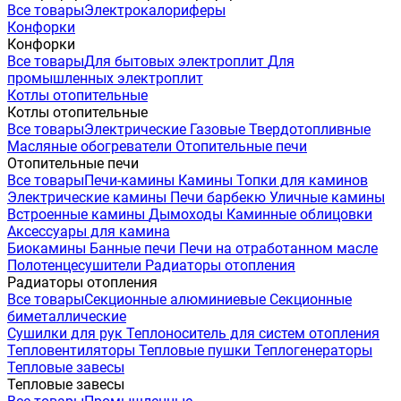
Все товары
Электрокалориферы
Конфорки
Конфорки
Все товары
Для бытовых электроплит
Для
промышленных электроплит
Котлы отопительные
Котлы отопительные
Все товары
Электрические
Газовые
Твердотопливные
Масляные обогреватели
Отопительные печи
Отопительные печи
Все товары
Печи-камины
Камины
Топки для каминов
Электрические камины
Печи барбекю
Уличные камины
Встроенные камины
Дымоходы
Каминные облицовки
Аксессуары для камина
Биокамины
Банные печи
Печи на отработанном масле
Полотенцесушители
Радиаторы отопления
Радиаторы отопления
Все товары
Секционные алюминиевые
Секционные
биметаллические
Сушилки для рук
Теплоноситель для систем отопления
Тепловентиляторы
Тепловые пушки
Теплогенераторы
Тепловые завесы
Тепловые завесы